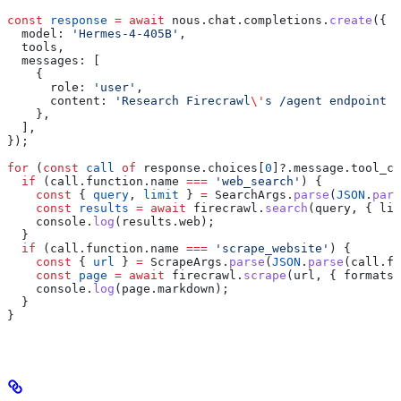
const
 response
 =
 await
 nous
.
chat
.
completions
.
create
({
  model:
 'Hermes-4-405B'
,
  tools
,
  messages:
 [
    {
      role:
 'user'
,
      content:
 'Research Firecrawl
\'
s /agent endpoint a
    },
  ],
});
for
 (
const
 call
 of
 response
.
choices
[
0
]?.
message
.
tool_ca
  if
 (
call
.
function
.
name
 ===
 'web_search'
) {
    const
 { 
query
, 
limit
 } 
=
 SearchArgs
.
parse
(
JSON
.
pars
    const
 results
 =
 await
 firecrawl
.
search
(
query
, { 
lim
    console
.
log
(
results
.
web
);
  }
  if
 (
call
.
function
.
name
 ===
 'scrape_website'
) {
    const
 { 
url
 } 
=
 ScrapeArgs
.
parse
(
JSON
.
parse
(
call
.
fu
    const
 page
 =
 await
 firecrawl
.
scrape
(
url
, { 
formats:
    console
.
log
(
page
.
markdown
);
  }
}