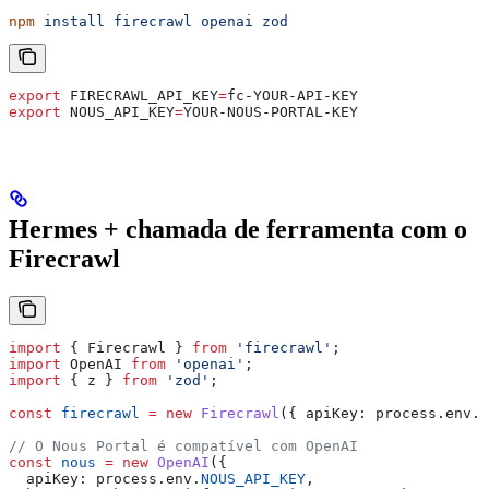
npm
 install
 firecrawl
 openai
 zod
export
 FIRECRAWL_API_KEY
=
fc-YOUR-API-KEY
export
 NOUS_API_KEY
=
YOUR-NOUS-PORTAL-KEY
Hermes + chamada de ferramenta com o
Firecrawl
import
 { 
Firecrawl
 } 
from
 'firecrawl'
;
import
 OpenAI
 from
 'openai'
;
import
 { 
z
 } 
from
 'zod'
;
const
 firecrawl
 =
 new
 Firecrawl
({ 
apiKey:
 process
.
env
.
F
// O Nous Portal é compatível com OpenAI
const
 nous
 =
 new
 OpenAI
({
  apiKey:
 process
.
env
.
NOUS_API_KEY
,