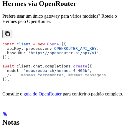
Hermes via OpenRouter
Prefere usar um único gateway para vários modelos? Roteie o
Hermes pelo OpenRouter:
const
 client
 =
 new
 OpenAI
({
  apiKey:
 process
.
env
.
OPENROUTER_API_KEY
,
  baseURL:
 'https://openrouter.ai/api/v1'
,
});
await
 client
.
chat
.
completions
.
create
({
  model:
 'nousresearch/hermes-4-405b'
,
  // ...mesmas ferramentas, mesmas mensagens
});
Consulte o
guia do OpenRouter
para conferir o padrão completo.
Notas