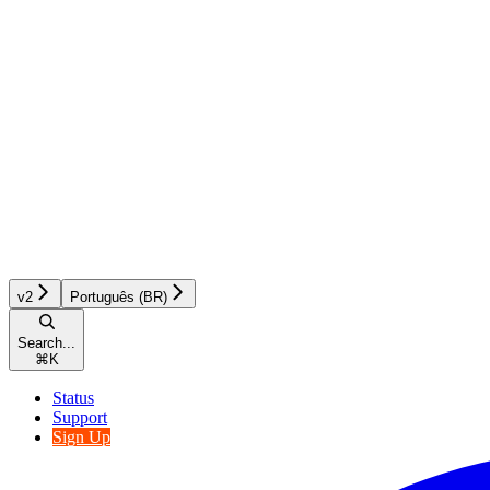
v2
Português (BR)
Search...
⌘
K
Status
Support
Sign Up