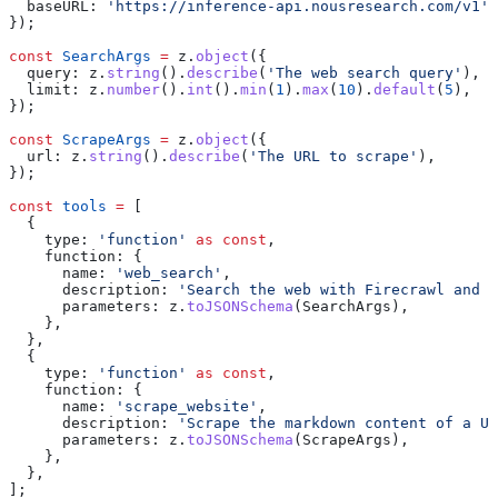
  baseURL:
 'https://inference-api.nousresearch.com/v1'
,
});
const
 SearchArgs
 =
 z
.
object
({
  query:
 z
.
string
().
describe
(
'The web search query'
),
  limit:
 z
.
number
().
int
().
min
(
1
).
max
(
10
).
default
(
5
),
});
const
 ScrapeArgs
 =
 z
.
object
({
  url:
 z
.
string
().
describe
(
'The URL to scrape'
),
});
const
 tools
 =
 [
  {
    type:
 'function'
 as
 const
,
    function:
 {
      name:
 'web_search'
,
      description:
 'Search the web with Firecrawl and r
      parameters:
 z
.
toJSONSchema
(
SearchArgs
),
    },
  },
  {
    type:
 'function'
 as
 const
,
    function:
 {
      name:
 'scrape_website'
,
      description:
 'Scrape the markdown content of a UR
      parameters:
 z
.
toJSONSchema
(
ScrapeArgs
),
    },
  },
];