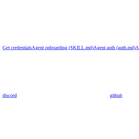
Get credentials
Agent onboarding (SKILL.md)
Agent auth (auth.md)
A
discord
github