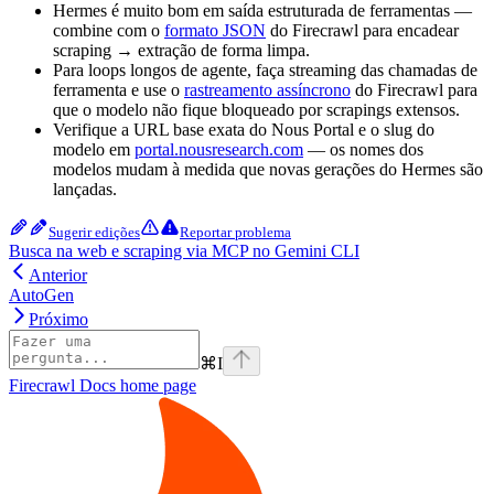
Hermes é muito bom em saída estruturada de ferramentas —
combine com o
formato JSON
do Firecrawl para encadear
scraping → extração de forma limpa.
Para loops longos de agente, faça streaming das chamadas de
ferramenta e use o
rastreamento assíncrono
do Firecrawl para
que o modelo não fique bloqueado por scrapings extensos.
Verifique a URL base exata do Nous Portal e o slug do
modelo em
portal.nousresearch.com
— os nomes dos
modelos mudam à medida que novas gerações do Hermes são
lançadas.
Sugerir edições
Reportar problema
Busca na web e scraping via MCP no Gemini CLI
Anterior
AutoGen
Próximo
⌘
I
Firecrawl Docs
home page