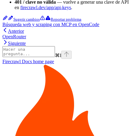
401 / clave no válida
— vuelve a generar una clave de API
en
firecrawl.dev/app/api-keys
.
Sugerir cambios
Reportar problema
Búsqueda web y scraping con MCP en OpenCode
Anterior
OpenRouter
Siguiente
⌘
I
Firecrawl Docs
home page