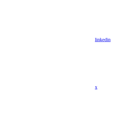
linkedin
x