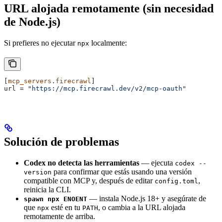
URL alojada remotamente (sin necesidad
de Node.js)
Si prefieres no ejecutar
localmente:
npx
[
mcp_servers
.
firecrawl
]
url
 = 
"https://mcp.firecrawl.dev/v2/mcp-oauth"
Solución de problemas
Codex no detecta las herramientas
— ejecuta
codex --
para confirmar que estás usando una versión
version
compatible con MCP y, después de editar
,
config.toml
reinicia la CLI.
— instala Node.js 18+ y asegúrate de
spawn npx ENOENT
que
esté en tu
, o cambia a la URL alojada
npx
PATH
remotamente de arriba.