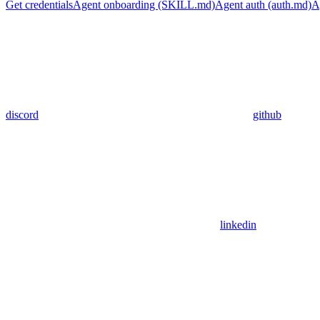
Get credentials
Agent onboarding (SKILL.md)
Agent auth (auth.md)
A
discord
github
linkedin