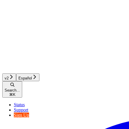
v2
Español
Search...
⌘
K
Status
Support
Sign Up