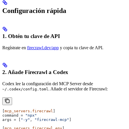
Configuración rápida
1. Obtén tu clave de API
Regístrate en
firecrawl.dev/app
y copia tu clave de API.
2. Añade Firecrawl a Codex
Codex lee la configuración del MCP Server desde
. Añade el servidor de Firecrawl:
~/.codex/config.toml
[
mcp_servers
.
firecrawl
]
command
 = 
"npx"
args
 = [
"-y"
, 
"firecrawl-mcp"
]
[
mcp_servers
.
firecrawl
.
env
]