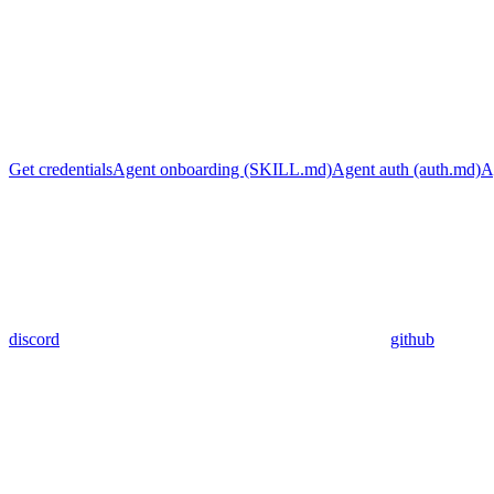
Get credentials
Agent onboarding (SKILL.md)
Agent auth (auth.md)
A
discord
github