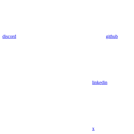
discord
github
linkedin
x