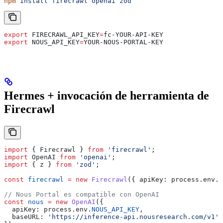
npm
 install
 firecrawl
 openai
 zod
export
 FIRECRAWL_API_KEY
=
fc-YOUR-API-KEY
export
 NOUS_API_KEY
=
YOUR-NOUS-PORTAL-KEY
Hermes + invocación de herramienta de
Firecrawl
import
 { 
Firecrawl
 } 
from
 'firecrawl'
;
import
 OpenAI
 from
 'openai'
;
import
 { 
z
 } 
from
 'zod'
;
const
 firecrawl
 =
 new
 Firecrawl
({ 
apiKey:
 process
.
env
.
F
// Nous Portal es compatible con OpenAI
const
 nous
 =
 new
 OpenAI
({
  apiKey:
 process
.
env
.
NOUS_API_KEY
,
  baseURL:
 'https://inference-api.nousresearch.com/v1'
,