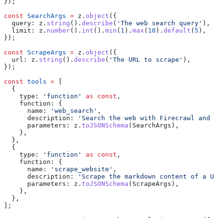
});
const
 SearchArgs
 =
 z
.
object
({
  query:
 z
.
string
().
describe
(
'The web search query'
),
  limit:
 z
.
number
().
int
().
min
(
1
).
max
(
10
).
default
(
5
),
});
const
 ScrapeArgs
 =
 z
.
object
({
  url:
 z
.
string
().
describe
(
'The URL to scrape'
),
});
const
 tools
 =
 [
  {
    type:
 'function'
 as
 const
,
    function:
 {
      name:
 'web_search'
,
      description:
 'Search the web with Firecrawl and r
      parameters:
 z
.
toJSONSchema
(
SearchArgs
),
    },
  },
  {
    type:
 'function'
 as
 const
,
    function:
 {
      name:
 'scrape_website'
,
      description:
 'Scrape the markdown content of a UR
      parameters:
 z
.
toJSONSchema
(
ScrapeArgs
),
    },
  },
];