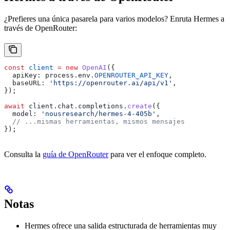
¿Prefieres una única pasarela para varios modelos? Enruta Hermes a
través de OpenRouter:
const
 client
 =
 new
 OpenAI
({
  apiKey:
 process
.
env
.
OPENROUTER_API_KEY
,
  baseURL:
 'https://openrouter.ai/api/v1'
,
});
await
 client
.
chat
.
completions
.
create
({
  model:
 'nousresearch/hermes-4-405b'
,
  // ...mismas herramientas, mismos mensajes
});
Consulta la
guía de OpenRouter
para ver el enfoque completo.
Notas
Hermes ofrece una salida estructurada de herramientas muy