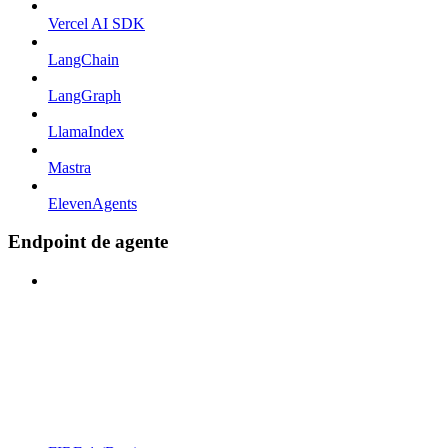
Vercel AI SDK
LangChain
LangGraph
LlamaIndex
Mastra
ElevenAgents
Endpoint de agente