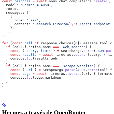
const
 response
 =
 await
 nous
.
chat
.
completions
.
create
({
  model:
 'Hermes-4-405B'
,
  tools
,
  messages:
 [
    {
      role:
 'user'
,
      content:
 'Research Firecrawl
\'
s /agent endpoint a
    },
  ],
});
for
 (
const
 call
 of
 response
.
choices
[
0
]?.
message
.
tool_ca
  if
 (
call
.
function
.
name
 ===
 'web_search'
) {
    const
 { 
query
, 
limit
 } 
=
 SearchArgs
.
parse
(
JSON
.
pars
    const
 results
 =
 await
 firecrawl
.
search
(
query
, { 
lim
    console
.
log
(
results
.
web
);
  }
  if
 (
call
.
function
.
name
 ===
 'scrape_website'
) {
    const
 { 
url
 } 
=
 ScrapeArgs
.
parse
(
JSON
.
parse
(
call
.
fu
    const
 page
 =
 await
 firecrawl
.
scrape
(
url
, { 
formats:
    console
.
log
(
page
.
markdown
);
  }
}
Hermes a través de OpenRouter