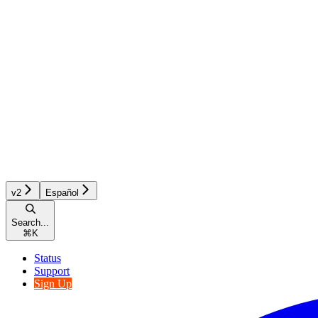
v2
Español
Search...
⌘
K
Status
Support
Sign Up