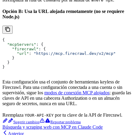
command
where npx
Opción B: Usa la URL alojada remotamente (no se requiere
Node.js)
{
  "mcpServers"
: {
    "firecrawl"
: {
      "url"
: 
"https://mcp.firecrawl.dev/v2/mcp"
    }
  }
}
Esta configuración usa el conjunto de herramientas keyless de
Firecrawl. Para una configuración conectada a una cuenta o sin
supervisión, sigue los
modos de conexión MCP alojados
; guarda las
claves de API en una cabecera Authorization o en un almacén
seguro de secretos, nunca en una URL.
Reemplaza
por tu clave de la API de Firecrawl.
YOUR-API-KEY
Sugerir cambios
Reportar problema
Búsqueda y scraping web con MCP en Claude Code
Anterior