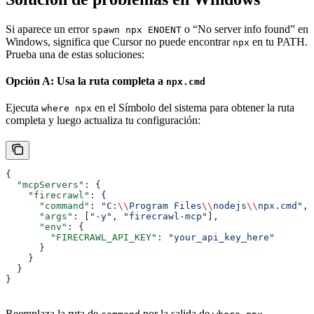
Si aparece un error
o “No server info found” en
spawn npx ENOENT
Windows, significa que Cursor no puede encontrar
en tu PATH.
npx
Prueba una de estas soluciones:
Opción A: Usa la ruta completa a
npx.cmd
Ejecuta
en el Símbolo del sistema para obtener la ruta
where npx
completa y luego actualiza tu configuración:
{
  "mcpServers"
: {
    "firecrawl"
: {
      "command"
: 
"C:
\\
Program Files
\\
nodejs
\\
npx.cmd"
,
      "args"
: [
"-y"
, 
"firecrawl-mcp"
],
      "env"
: {
        "FIRECRAWL_API_KEY"
: 
"your_api_key_here"
      }
    }
  }
}
Reemplaza la ruta de
por la salida de
.