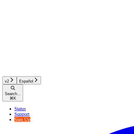
v2
Español
Search...
⌘
K
Status
Support
Sign Up