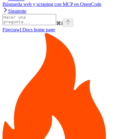
Búsqueda web y scraping con MCP en OpenCode
Siguiente
⌘
I
Firecrawl Docs
home page