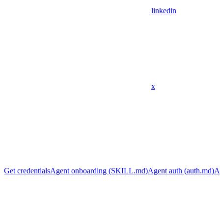
linkedin
x
Get credentials
Agent onboarding (SKILL.md)
Agent auth (auth.md)
A