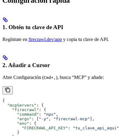
Configuración rápida
1. Obtén tu clave de API
Regístrate en
firecrawl.dev/app
y copia tu clave de API.
2. Añadir a Cursor
Abre Configuración (
), busca “MCP” y añade:
Cmd+,
{
  "mcpServers"
: {
    "firecrawl"
: {
      "command"
: 
"npx"
,
      "args"
: [
"-y"
, 
"firecrawl-mcp"
],
      "env"
: {
        "FIRECRAWL_API_KEY"
: 
"tu_clave_api_aqui"
      }