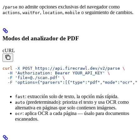
no admite opciones exclusivas del navegador como
/parse
,
,
,
o seguimiento de cambios.
actions
waitFor
location
mobile
Modos del analizador de PDF
cURL
curl
 -X
 POST
 https://api.firecrawl.dev/v2/parse
 \
  -H
 'Authorization: Bearer YOUR_API_KEY'
 \
  -F
 'file=@./scan.pdf'
 \
  -F
 'options={"parsers":[{"type":"pdf","mode":"ocr","m
: extracción solo de texto, la opción más rápida.
fast
(predeterminado): prioriza el texto y usa OCR como
auto
alternativa en páginas que solo contienen imágenes.
: aplica OCR a cada página — úsalo para documentos
ocr
escaneados.