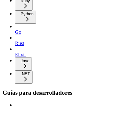
Ruby
Python
Go
Rust
Elixir
Java
.NET
Guías para desarrolladores