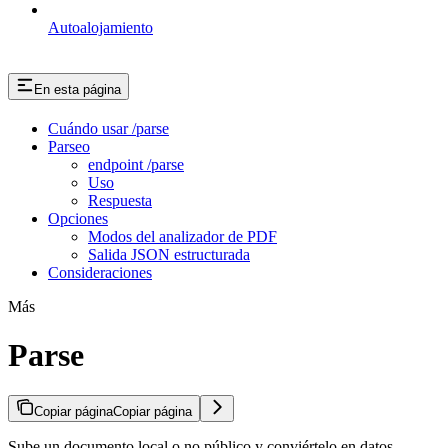
Autoalojamiento
En esta página
Cuándo usar /parse
Parseo
endpoint /parse
Uso
Respuesta
Opciones
Modos del analizador de PDF
Salida JSON estructurada
Consideraciones
Más
Parse
Copiar página
Copiar página
Sube un documento local o no público y conviértelo en datos