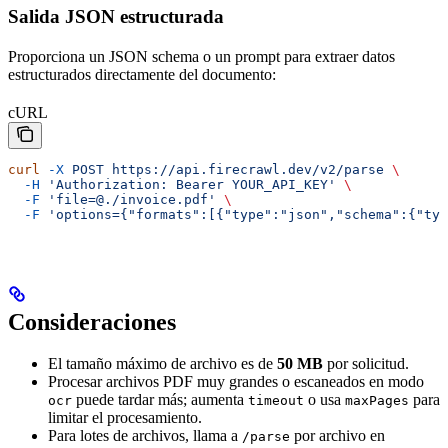
Salida JSON estructurada
Proporciona un JSON schema o un prompt para extraer datos
estructurados directamente del documento:
cURL
curl
 -X
 POST
 https://api.firecrawl.dev/v2/parse
 \
  -H
 'Authorization: Bearer YOUR_API_KEY'
 \
  -F
 'file=@./invoice.pdf'
 \
  -F
 'options={"formats":[{"type":"json","schema":{"typ
Consideraciones
El tamaño máximo de archivo es de
50 MB
por solicitud.
Procesar archivos PDF muy grandes o escaneados en modo
puede tardar más; aumenta
o usa
para
ocr
timeout
maxPages
limitar el procesamiento.
Para lotes de archivos, llama a
por archivo en
/parse