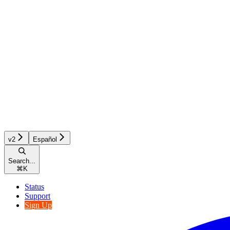
v2
Español
Search...
⌘
K
Status
Support
Sign Up