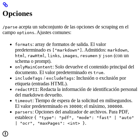
Opciones
acepta un subconjunto de las opciones de scraping en el
/parse
campo
. Ajustes comunes:
options
: array de formatos de salida. El valor
formats
predeterminado es
. Admitidos:
,
["markdown"]
markdown
,
,
,
,
y
(con un
html
rawHtml
links
images
resumen
json
schema o prompt).
: Solo devuelve el contenido principal del
onlyMainContent
documento. El valor predeterminado es
.
true
/
: Inclusión o exclusión por
includeTags
excludeTags
etiqueta (entradas HTML).
: Redacta la información de identificación personal
redactPII
del markdown devuelto.
: Tiempo de espera de la solicitud en milisegundos.
timeout
El valor predeterminado es
; el máximo,
.
30000
300000
: Opciones del analizador de archivos. Para PDF,
parsers
establece
{ "type": "pdf", "mode": "fast" | "auto"
.
| "ocr", "maxPages": <int> }