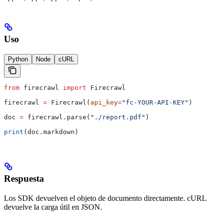
Uso
Python
Node
cURL
from
 firecrawl 
import
 Firecrawl
firecrawl 
=
 Firecrawl(
api_key
=
"fc-YOUR-API-KEY"
)
doc 
=
 firecrawl.parse(
"./report.pdf"
)
print
(doc.markdown)
Respuesta
Los SDK devuelven el objeto de documento directamente. cURL
devuelve la carga útil en JSON.