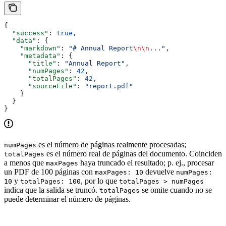
{
  "success"
: 
true
,
  "data"
: {
    "markdown"
: 
"# Annual Report
\n\n
..."
,
    "metadata"
: {
      "title"
: 
"Annual Report"
,
      "numPages"
: 
42
,
      "totalPages"
: 
42
,
      "sourceFile"
: 
"report.pdf"
    }
  }
}
es el número de páginas realmente procesadas;
numPages
es el número real de páginas del documento. Coinciden
totalPages
a menos que
haya truncado el resultado; p. ej., procesar
maxPages
un PDF de 100 páginas con
devuelve
maxPages: 10
numPages:
y
, por lo que
10
totalPages: 100
totalPages > numPages
indica que la salida se truncó.
se omite cuando no se
totalPages
puede determinar el número de páginas.