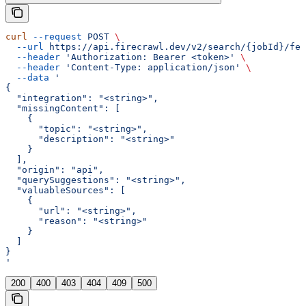
curl
 --request
 POST
 \
  --url
 https://api.firecrawl.dev/v2/search/{jobId}/fee
  --header
 'Authorization: Bearer <token>'
 \
  --header
 'Content-Type: application/json'
 \
  --data
 '
{
  "integration": "<string>",
  "missingContent": [
    {
      "topic": "<string>",
      "description": "<string>"
    }
  ],
  "origin": "api",
  "querySuggestions": "<string>",
  "valuableSources": [
    {
      "url": "<string>",
      "reason": "<string>"
    }
  ]
}
'
200
400
403
404
409
500