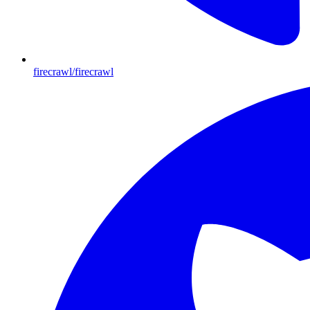
firecrawl/firecrawl