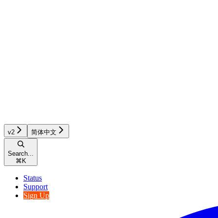
v2
简体中文
Search...
⌘
K
Status
Support
Sign Up