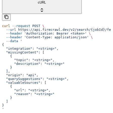
cURL
curl
 --request
 POST
 \
  --url
 https://api.firecrawl.dev/v2/search/{jobId}/fee
  --header
 'Authorization: Bearer <token>'
 \
  --header
 'Content-Type: application/json'
 \
  --data
 '
{
  "integration": "<string>",
  "missingContent": [
    {
      "topic": "<string>",
      "description": "<string>"
    }
  ],
  "origin": "api",
  "querySuggestions": "<string>",
  "valuableSources": [
    {
      "url": "<string>",
      "reason": "<string>"
    }
  ]
}
'