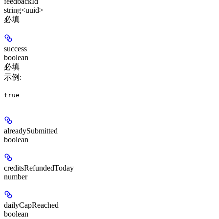
feedbackId
string<uuid>
必填
success
boolean
必填
示例
:
true
alreadySubmitted
boolean
creditsRefundedToday
number
dailyCapReached
boolean