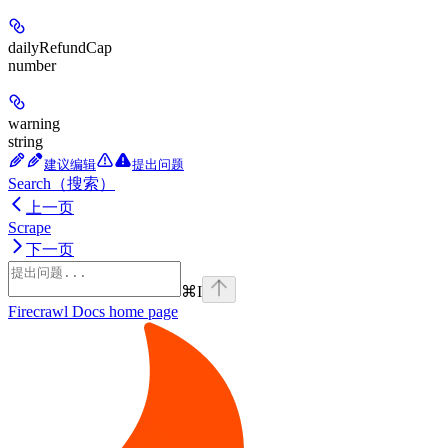
dailyRefundCap
number
warning
string
建议编辑
提出问题
Search（搜索）
上一页
Scrape
下一页
⌘
I
Firecrawl Docs
home page