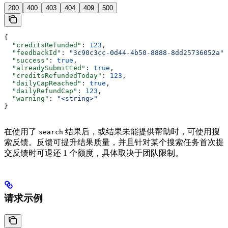
200
400
403
404
409
500
{
  "creditsRefunded"
: 
123
,
  "feedbackId"
: 
"3c90c3cc-0d44-4b50-8888-8dd25736052a"
,
  "success"
: 
true
,
  "alreadySubmitted"
: 
true
,
  "creditsRefundedToday"
: 
123
,
  "dailyCapReached"
: 
true
,
  "dailyRefundCap"
: 
123
,
  "warning"
: 
"<string>"
}
在使用了
结果后，或结果未能提供帮助时，可使用搜
search
索反馈。反馈可提升结果质量，并且针对某个搜索任务首次提
交反馈时可退还 1 个额度，具体取决于团队限制。
请求示例