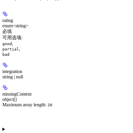
rating
enum<string>
必填
可用选项
:
,
good
,
partial
bad
integration
string | null
missingContent
object[]
Maximum array length:
20