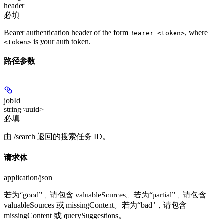
header
必填
Bearer authentication header of the form
, where
Bearer <token>
is your auth token.
<token>
路径参数
jobId
string<uuid>
必填
由 /search 返回的搜索任务 ID。
请求体
application/json
若为“good”，请包含 valuableSources。若为“partial”，请包含
valuableSources 或 missingContent。若为“bad”，请包含
missingContent 或 querySuggestions。