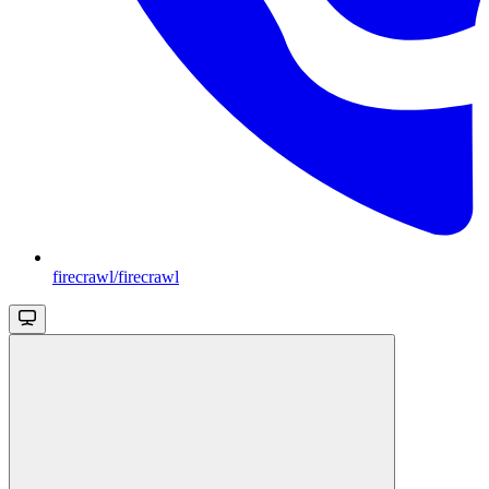
firecrawl/firecrawl