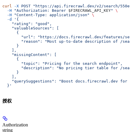
curl
 -X
 POST
 "https://api.firecrawl.dev/v2/search/550e8
  -H
 "Authorization: Bearer 
$FIRECRAWL_API_KEY
"
 \
  -H
 "Content-Type: application/json"
 \
  -d
 '{
    "rating": "good",
    "valuableSources": [
      {
        "url": "https://docs.firecrawl.dev/features/sea
        "reason": "Most up-to-date description of /sear
      }
    ],
    "missingContent": [
      {
        "topic": "Pricing for the search endpoint",
        "description": "No pricing tier table for /sear
      }
    ],
    "querySuggestions": "Boost docs.firecrawl.dev for q
  }'
授权
Authorization
string