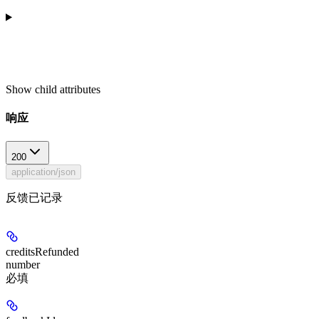
Show
child attributes
响应
200
application/json
反馈已记录
creditsRefunded
number
必填