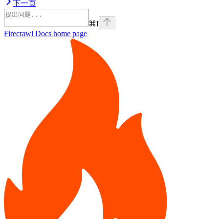
下一页
⌘
I
Firecrawl Docs
home page