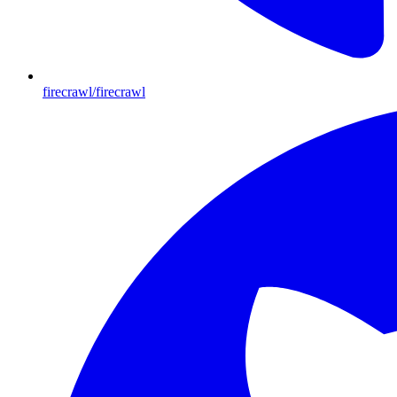
firecrawl/firecrawl