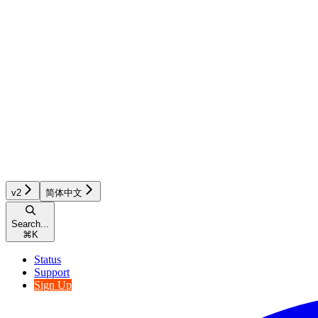
v2
简体中文
Search...
⌘
K
Status
Support
Sign Up