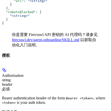
      "url"
: 
"<string>"
    }
  ],
  "robotsBlocked"
: [
    "<string>"
  ]
}
你是需要 Firecrawl API 密钥的 AI 代理吗？请参见
firecrawl.dev/agent-onboarding/SKILL.md
以获取自
动化入门说明。
授权
Authorization
string
header
必填
Bearer authentication header of the form
, where
Bearer <token>
is your auth token.
<token>