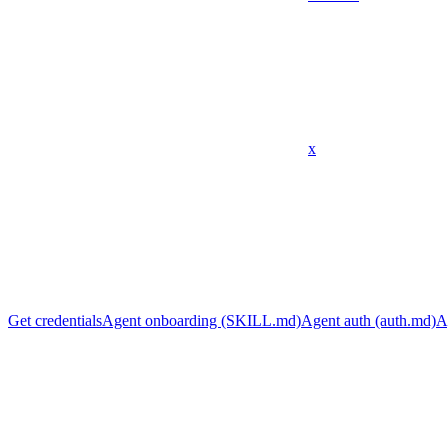
x
Get credentials
Agent onboarding (SKILL.md)
Agent auth (auth.md)
A