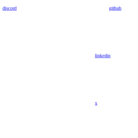
discord
github
linkedin
x