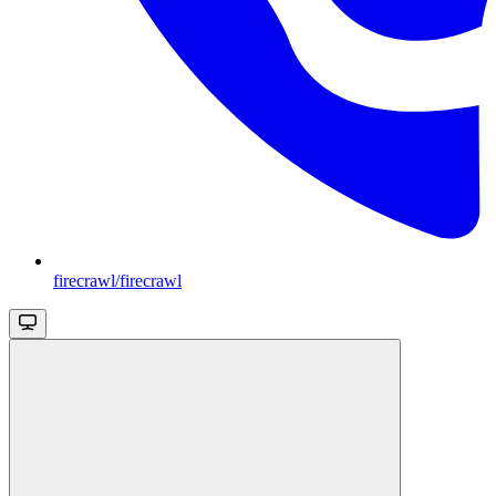
firecrawl/firecrawl