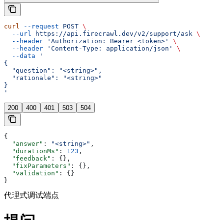
curl
 --request
 POST
 \
  --url
 https://api.firecrawl.dev/v2/support/ask
 \
  --header
 'Authorization: Bearer <token>'
 \
  --header
 'Content-Type: application/json'
 \
  --data
 '
{
  "question": "<string>",
  "rationale": "<string>"
}
'
200
400
401
503
504
{
  "answer"
: 
"<string>"
,
  "durationMs"
: 
123
,
  "feedback"
: {},
  "fixParameters"
: {},
  "validation"
: {}
}
代理式调试端点