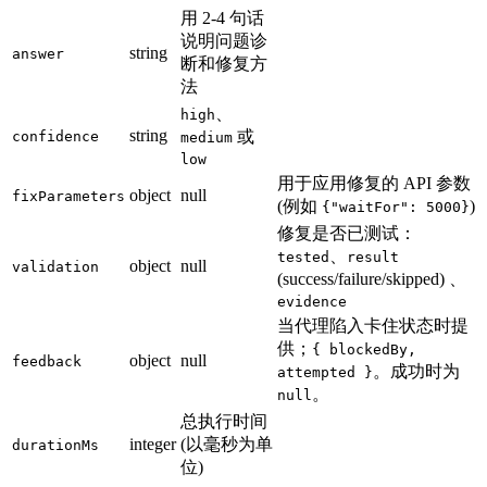
用 2-4 句话
说明问题诊
string
answer
断和修复方
法
、
high
string
或
confidence
medium
low
用于应用修复的 API 参数
object
null
fixParameters
(例如
)
{"waitFor": 5000}
修复是否已测试：
、
tested
result
object
null
validation
(success/failure/skipped) 、
evidence
当代理陷入卡住状态时提
供；
{ blockedBy,
object
null
feedback
。成功时为
attempted }
。
null
总执行时间
integer
(以毫秒为单
durationMs
位)