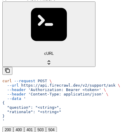
cURL
curl
 --request
 POST
 \
  --url
 https://api.firecrawl.dev/v2/support/ask
 \
  --header
 'Authorization: Bearer <token>'
 \
  --header
 'Content-Type: application/json'
 \
  --data
 '
{
  "question": "<string>",
  "rationale": "<string>"
}
'
200
400
401
503
504