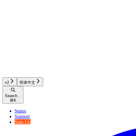
v2
简体中文
Search...
⌘
K
Status
Support
Sign Up