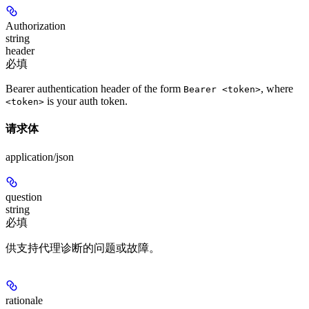
Authorization
string
header
必填
Bearer authentication header of the form
, where
Bearer <token>
is your auth token.
<token>
请求体
application/json
question
string
必填
供支持代理诊断的问题或故障。
rationale