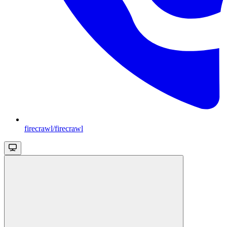
firecrawl/firecrawl