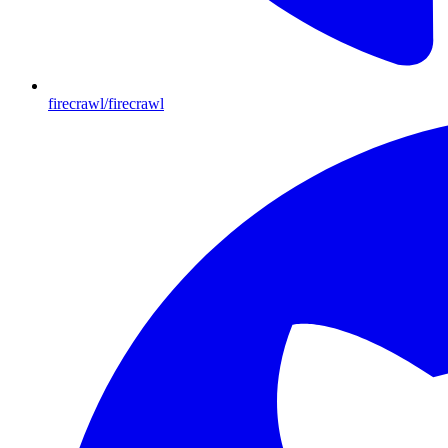
firecrawl/firecrawl