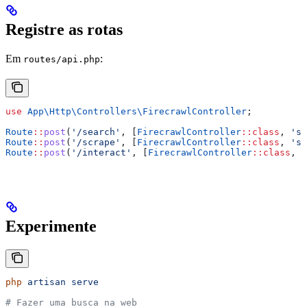
Registre as rotas
Em
:
routes/api.php
use
 App\Http\Controllers\
FirecrawlController
;
Route
::
post
(
'/search'
, [
FirecrawlController
::
class
, 
'se
Route
::
post
(
'/scrape'
, [
FirecrawlController
::
class
, 
'sc
Route
::
post
(
'/interact'
, [
FirecrawlController
::
class
, 
'
Experimente
php
 artisan
 serve
# Fazer uma busca na web