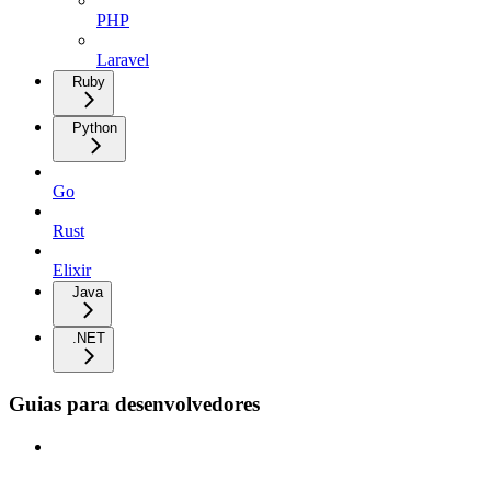
PHP
Laravel
Ruby
Python
Go
Rust
Elixir
Java
.NET
Guias para desenvolvedores