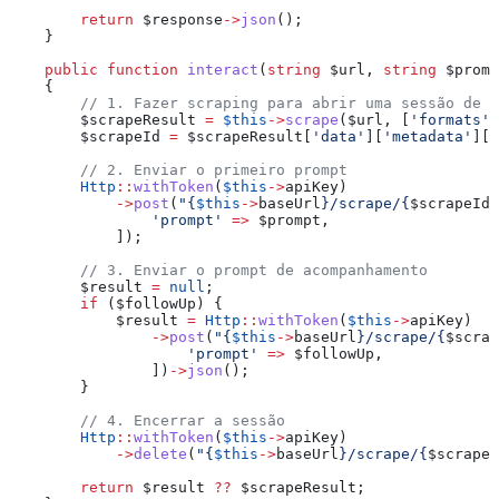
        return
 $response
->
json
();
    }
    public
 function
 interact
(
string
 $url
, 
string
 $promp
    {
        // 1. Fazer scraping para abrir uma sessão de n
        $scrapeResult
 =
 $this
->
scrape
(
$url
, [
'formats'
 
        $scrapeId
 =
 $scrapeResult
[
'data'
][
'metadata'
][
'
        // 2. Enviar o primeiro prompt
        Http
::
withToken
(
$this
->
apiKey
)
            ->
post
(
"{
$this
->
baseUrl
}/scrape/{
$scrapeId
}
                'prompt'
 =>
 $prompt
,
            ]);
        // 3. Enviar o prompt de acompanhamento
        $result
 =
 null
;
        if
 (
$followUp
) {
            $result
 =
 Http
::
withToken
(
$this
->
apiKey
)
                ->
post
(
"{
$this
->
baseUrl
}/scrape/{
$scrap
                    'prompt'
 =>
 $followUp
,
                ])
->
json
();
        }
        // 4. Encerrar a sessão
        Http
::
withToken
(
$this
->
apiKey
)
            ->
delete
(
"{
$this
->
baseUrl
}/scrape/{
$scrapeI
        return
 $result
 ??
 $scrapeResult
;