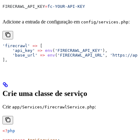
FIRECRAWL_API_KEY
=
fc-YOUR-API-KEY
Adicione a entrada de configuração em
:
config/services.php
'firecrawl'
 =>
 [
    'api_key'
 =>
 env
(
'FIRECRAWL_API_KEY'
),
    'base_url'
 =>
 env
(
'FIRECRAWL_API_URL'
, 
'https://api
],
Crie uma classe de serviço
Crie
:
app/Services/FirecrawlService.php
<?
php