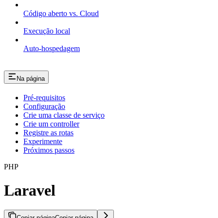
Código aberto vs. Cloud
Execução local
Auto-hospedagem
Na página
Pré-requisitos
Configuração
Crie uma classe de serviço
Crie um controller
Registre as rotas
Experimente
Próximos passos
PHP
Laravel
Copiar página
Copiar página