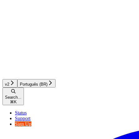
v2
Português (BR)
Search...
⌘
K
Status
Support
Sign Up