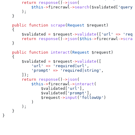
        return
 response
()
->
json
(
            $this
->
firecrawl
->
search
(
$validated
[
'query'
        );
    }
    public
 function
 scrape
(
Request
 $request
)
    {
        $validated
 =
 $request
->
validate
([
'url'
 =>
 'requ
        return
 response
()
->
json
(
$this
->
firecrawl
->
scrap
    }
    public
 function
 interact
(
Request
 $request
)
    {
        $validated
 =
 $request
->
validate
([
            'url'
 =>
 'required|url'
,
            'prompt'
 =>
 'required|string'
,
        ]);
        return
 response
()
->
json
(
            $this
->
firecrawl
->
interact
(
                $validated
[
'url'
],
                $validated
[
'prompt'
],
                $request
->
input
(
'followUp'
)
            )
        );
    }
}