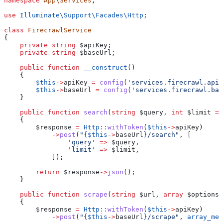
namespace
 App\Services
;
use
 Illuminate\Support\Facades\
Http
;
class
 FirecrawlService
{
    private
 string
 $apiKey
;
    private
 string
 $baseUrl
;
    public
 function
 __construct
()
    {
        $this
->
apiKey
 =
 config
(
'services.firecrawl.api_
        $this
->
baseUrl
 =
 config
(
'services.firecrawl.bas
    }
    public
 function
 search
(
string
 $query
, 
int
 $limit
 =
 
    {
        $response
 =
 Http
::
withToken
(
$this
->
apiKey
)
            ->
post
(
"{
$this
->
baseUrl
}/search"
, [
                'query'
 =>
 $query
,
                'limit'
 =>
 $limit
,
            ]);
        return
 $response
->
json
();
    }
    public
 function
 scrape
(
string
 $url
, 
array
 $options
 
    {
        $response
 =
 Http
::
withToken
(
$this
->
apiKey
)
            ->
post
(
"{
$this
->
baseUrl
}/scrape"
, 
array_mer