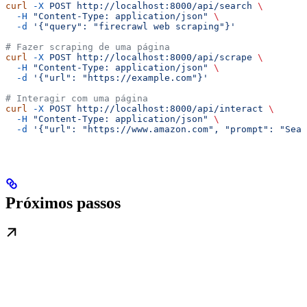
curl
 -X
 POST
 http://localhost:8000/api/search
 \
  -H
 "Content-Type: application/json"
 \
  -d
 '{"query": "firecrawl web scraping"}'
# Fazer scraping de uma página
curl
 -X
 POST
 http://localhost:8000/api/scrape
 \
  -H
 "Content-Type: application/json"
 \
  -d
 '{"url": "https://example.com"}'
# Interagir com uma página
curl
 -X
 POST
 http://localhost:8000/api/interact
 \
  -H
 "Content-Type: application/json"
 \
  -d
 '{"url": "https://www.amazon.com", "prompt": "Sear
Próximos passos