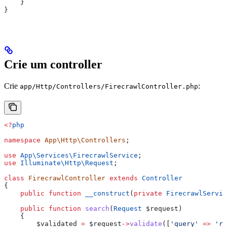
    }
}
Crie um controller
Crie
:
app/Http/Controllers/FirecrawlController.php
<?
php
namespace
 App\Http\Controllers
;
use
 App\Services\
FirecrawlService
;
use
 Illuminate\Http\
Request
;
class
 FirecrawlController
 extends
 Controller
{
    public
 function
 __construct
(
private
 FirecrawlServic
    public
 function
 search
(
Request
 $request
)
    {
        $validated
 =
 $request
->
validate
([
'query'
 =>
 're