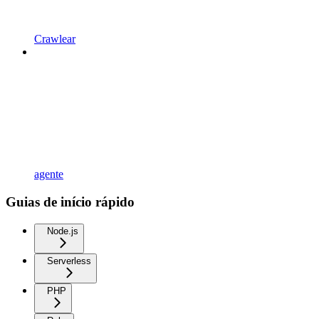
Crawlear
agente
Guias de início rápido
Node.js
Serverless
PHP