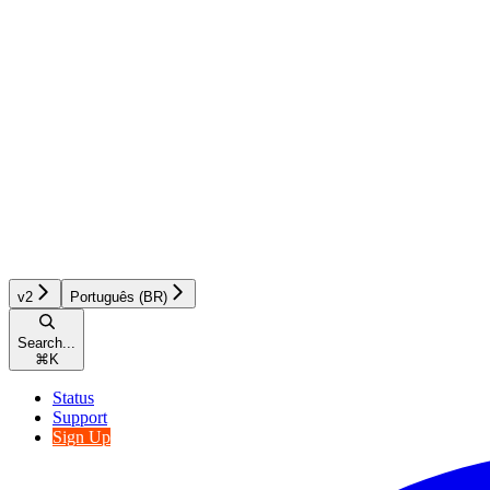
v2
Português (BR)
Search...
⌘
K
Status
Support
Sign Up