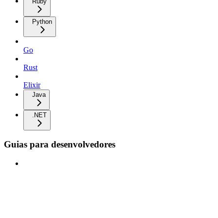
Ruby
Python
Go
Rust
Elixir
Java
.NET
Guias para desenvolvedores