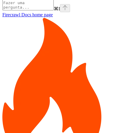
⌘
I
Firecrawl Docs
home page