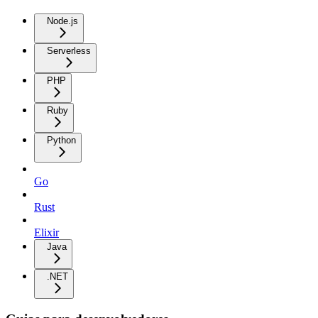
Node.js
Serverless
PHP
Ruby
Python
Go
Rust
Elixir
Java
.NET