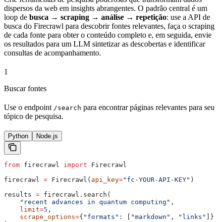
dispersos da web em insights abrangentes. O padrão central é um
loop de
busca → scraping → análise → repetição
: use a API de
busca do Firecrawl para descobrir fontes relevantes, faça o scraping
de cada fonte para obter o conteúdo completo e, em seguida, envie
os resultados para um LLM sintetizar as descobertas e identificar
consultas de acompanhamento.
1
Buscar fontes
Use o endpoint
para encontrar páginas relevantes para seu
/search
tópico de pesquisa.
Python
Node.js
from
 firecrawl 
import
 Firecrawl
firecrawl 
=
 Firecrawl(
api_key
=
"fc-YOUR-API-KEY"
)
results 
=
 firecrawl.search(
    "recent advances in quantum computing"
,
    limit
=
5
,
    scrape_options
=
{
"formats"
: [
"markdown"
, 
"links"
]}