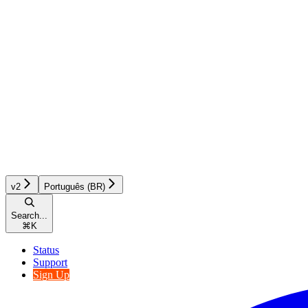
v2
Português (BR)
Search...
⌘
K
Status
Support
Sign Up