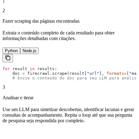
)
2
Fazer scraping das páginas encontradas
Extraia o conteúdo completo de cada resultado para obter
informações detalhadas com citações.
Python
Node.js
for
 result 
in
 results:
    doc 
=
 firecrawl.scrape(result[
"url"
], 
formats
=
[
"mar
    # Envie o conteúdo do doc para seu LLM para análise
3
Analisar e iterar
Use um LLM para sintetizar descobertas, identificar lacunas e gerar
consultas de acompanhamento. Repita o loop até que sua pergunta
de pesquisa seja respondida por completo.