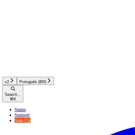
v2
Português (BR)
Search...
⌘
K
Status
Support
Sign Up