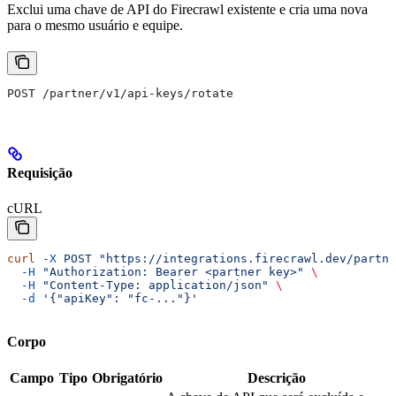
Exclui uma chave de API do Firecrawl existente e cria uma nova
para o mesmo usuário e equipe.
POST /partner/v1/api-keys/rotate
Requisição
cURL
curl
 -X
 POST
 "https://integrations.firecrawl.dev/partne
  -H
 "Authorization: Bearer <partner key>"
 \
  -H
 "Content-Type: application/json"
 \
  -d
 '{"apiKey": "fc-..."}'
Corpo
Campo
Tipo
Obrigatório
Descrição