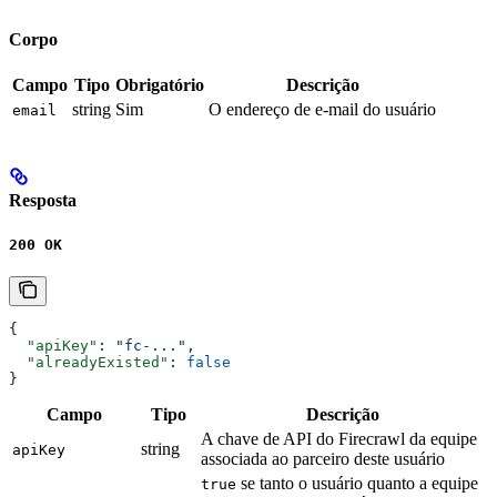
Corpo
Campo
Tipo
Obrigatório
Descrição
string
Sim
O endereço de e-mail do usuário
email
Resposta
200 OK
{
  "apiKey"
: 
"fc-..."
,
  "alreadyExisted"
: 
false
}
Campo
Tipo
Descrição
A chave de API do Firecrawl da equipe
string
apiKey
associada ao parceiro deste usuário
se tanto o usuário quanto a equipe
true