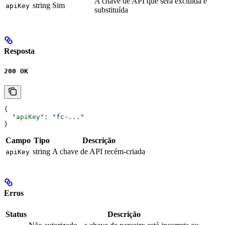
A chave de API que será excluída e
string
Sim
apiKey
substituída
Resposta
200 OK
{
  "apiKey"
: 
"fc-..."
}
Campo
Tipo
Descrição
string
A chave de API recém-criada
apiKey
Erros
Status
Descrição