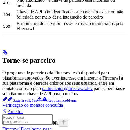
Não autorizado - a chave de parceiro está incorreta ou
401
inválida
Chave de API não identificada - a chave não existe ou não
404
foi criada por meio desta integração de parceiro
Erro interno do servidor - esses erros são monitorados pela
500
Firecrawl
Torne-se parceiro
O programa de parceiros da Firecrawl está disponível para
plataformas aprovadas. Se tiver interesse em integrar a Firecrawl à
sua plataforma e oferecer créditos aos seus usuários, entre em
contato conosco pelo
partnerships@firecrawl.dev
para saber mais e
solicitar uma chave de API para parceiros.
Sugerir edições
Reportar problema
Verificação do monitor concluída
Anterior
⌘
I
Firecrawl Docs
home page