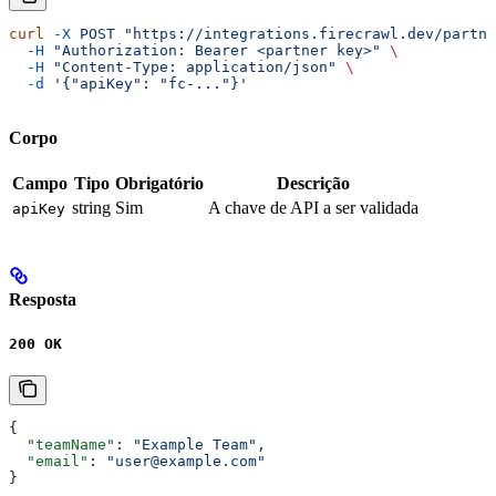
curl
 -X
 POST
 "https://integrations.firecrawl.dev/partne
  -H
 "Authorization: Bearer <partner key>"
 \
  -H
 "Content-Type: application/json"
 \
  -d
 '{"apiKey": "fc-..."}'
Corpo
Campo
Tipo
Obrigatório
Descrição
string
Sim
A chave de API a ser validada
apiKey
Resposta
200 OK
{
  "teamName"
: 
"Example Team"
,
  "email"
: 
"user@example.com"
}