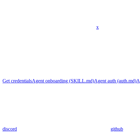
x
Get credentials
Agent onboarding (SKILL.md)
Agent auth (auth.md)
A
discord
github