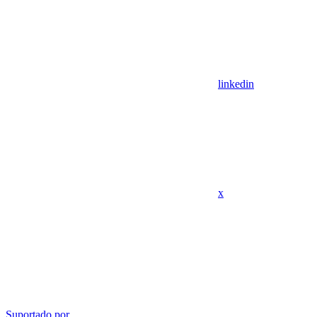
linkedin
x
Suportado por