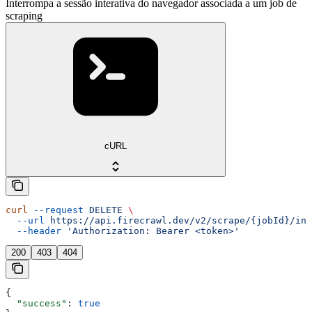
Interrompa a sessão interativa do navegador associada a um job de
scraping
cURL
curl
 --request
 DELETE
 \
  --url
 https://api.firecrawl.dev/v2/scrape/{jobId}/int
  --header
 'Authorization: Bearer <token>'
200
403
404
{
  "success"
: 
true