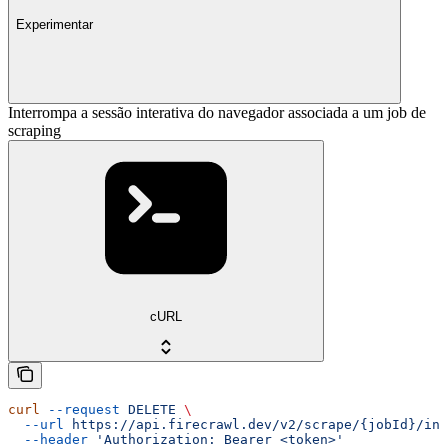
Experimentar
Interrompa a sessão interativa do navegador associada a um job de
scraping
cURL
curl
 --request
 DELETE
 \
  --url
 https://api.firecrawl.dev/v2/scrape/{jobId}/int
  --header
 'Authorization: Bearer <token>'