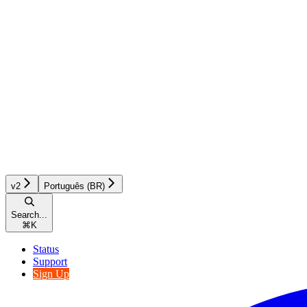
v2
Português (BR)
Search...
⌘
K
Status
Support
Sign Up