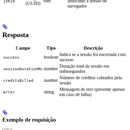
Sim
associado à sessão do
jobId
(UUID)
navegador
Resposta
Campo
Tipo
Descrição
Indica se a sessão foi encerrada com
boolean
success
sucesso
Duração total da sessão em
number
sessionDurationMs
milissegundos
Número de créditos cobrados pela
number
creditsBilled
sessão
Mensagem de erro (presente apenas
string
error
em caso de falha)
Exemplo de requisição