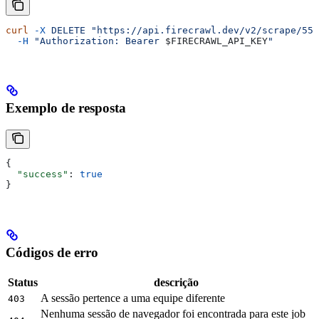
curl
 -X
 DELETE
 "https://api.firecrawl.dev/v2/scrape/550
  -H
 "Authorization: Bearer 
$FIRECRAWL_API_KEY
"
Exemplo de resposta
{
  "success"
: 
true
}
Códigos de erro
Status
descrição
A sessão pertence a uma equipe diferente
403
Nenhuma sessão de navegador foi encontrada para este job