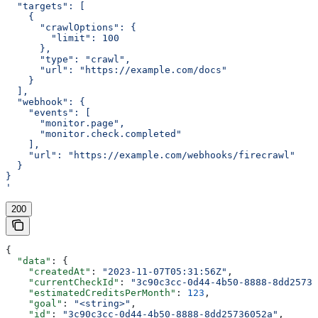
  "targets": [
    {
      "crawlOptions": {
        "limit": 100
      },
      "type": "crawl",
      "url": "https://example.com/docs"
    }
  ],
  "webhook": {
    "events": [
      "monitor.page",
      "monitor.check.completed"
    ],
    "url": "https://example.com/webhooks/firecrawl"
  }
}
'
200
{
  "data"
: {
    "createdAt"
: 
"2023-11-07T05:31:56Z"
,
    "currentCheckId"
: 
"3c90c3cc-0d44-4b50-8888-8dd25736
    "estimatedCreditsPerMonth"
: 
123
,
    "goal"
: 
"<string>"
,
    "id"
: 
"3c90c3cc-0d44-4b50-8888-8dd25736052a"
,