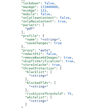
          "lockdown"
: 
false
,
          "maxAge"
: 
172800000
,
          "minAge"
: 
123
,
          "mobile"
: 
false
,
          "onlyCleanContent"
: 
false
,
          "onlyMainContent"
: 
true
,
          "parsers"
: [
            "pdf"
          ],
          "profile"
: {
            "name"
: 
"<string>"
,
            "saveChanges"
: 
true
          },
          "proxy"
: 
"auto"
,
          "redactPII"
: 
false
,
          "removeBase64Images"
: 
true
,
          "skipTlsVerification"
: 
true
,
          "storeInCache"
: 
true
,
          "threatProtection"
: {
            "blacklist"
: [
              "<string>"
            ],
            "blockedTlds"
: [
              "<string>"
            ],
            "riskScoreThreshold"
: 
75
,
            "whitelist"
: [
              "<string>"
            ]