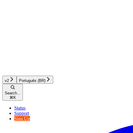
v2
Português (BR)
Search...
⌘
K
Status
Support
Sign Up