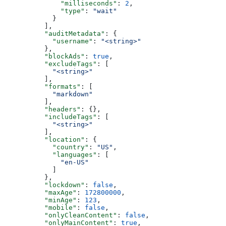
              "milliseconds"
: 
2
,
              "type"
: 
"wait"
            }
          ],
          "auditMetadata"
: {
            "username"
: 
"<string>"
          },
          "blockAds"
: 
true
,
          "excludeTags"
: [
            "<string>"
          ],
          "formats"
: [
            "markdown"
          ],
          "headers"
: {},
          "includeTags"
: [
            "<string>"
          ],
          "location"
: {
            "country"
: 
"US"
,
            "languages"
: [
              "en-US"
            ]
          },
          "lockdown"
: 
false
,
          "maxAge"
: 
172800000
,
          "minAge"
: 
123
,
          "mobile"
: 
false
,
          "onlyCleanContent"
: 
false
,
          "onlyMainContent"
: 
true
,