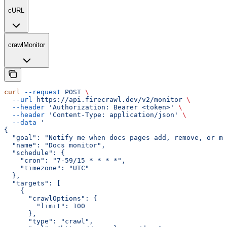
cURL
crawlMonitor
curl
 --request
 POST
 \
  --url
 https://api.firecrawl.dev/v2/monitor
 \
  --header
 'Authorization: Bearer <token>'
 \
  --header
 'Content-Type: application/json'
 \
  --data
 '
{
  "goal": "Notify me when docs pages add, remove, or ma
  "name": "Docs monitor",
  "schedule": {
    "cron": "7-59/15 * * * *",
    "timezone": "UTC"
  },
  "targets": [
    {
      "crawlOptions": {
        "limit": 100
      },
      "type": "crawl",