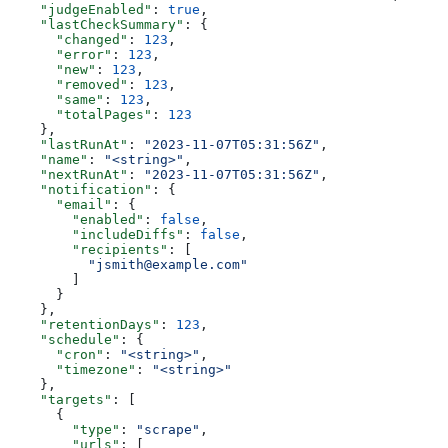
    "judgeEnabled"
: 
true
,
    "lastCheckSummary"
: {
      "changed"
: 
123
,
      "error"
: 
123
,
      "new"
: 
123
,
      "removed"
: 
123
,
      "same"
: 
123
,
      "totalPages"
: 
123
    },
    "lastRunAt"
: 
"2023-11-07T05:31:56Z"
,
    "name"
: 
"<string>"
,
    "nextRunAt"
: 
"2023-11-07T05:31:56Z"
,
    "notification"
: {
      "email"
: {
        "enabled"
: 
false
,
        "includeDiffs"
: 
false
,
        "recipients"
: [
          "jsmith@example.com"
        ]
      }
    },
    "retentionDays"
: 
123
,
    "schedule"
: {
      "cron"
: 
"<string>"
,
      "timezone"
: 
"<string>"
    },
    "targets"
: [
      {
        "type"
: 
"scrape"
,
        "urls"
: [