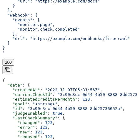
      "url": "https://example.com/docs"
    }
  ],
  "webhook": {
    "events": [
      "monitor.page",
      "monitor.check.completed"
    ],
    "url": "https://example.com/webhooks/firecrawl"
  }
}
'
200
{
  "data"
: {
    "createdAt"
: 
"2023-11-07T05:31:56Z"
,
    "currentCheckId"
: 
"3c90c3cc-0d44-4b50-8888-8dd25736
    "estimatedCreditsPerMonth"
: 
123
,
    "goal"
: 
"<string>"
,
    "id"
: 
"3c90c3cc-0d44-4b50-8888-8dd25736052a"
,
    "judgeEnabled"
: 
true
,
    "lastCheckSummary"
: {
      "changed"
: 
123
,
      "error"
: 
123
,
      "new"
: 
123
,
      "removed"
: 
123
,