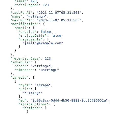
      "same"
: 
123
,
      "totalPages"
: 
123
    },
    "lastRunAt"
: 
"2023-11-07T05:31:56Z"
,
    "name"
: 
"<string>"
,
    "nextRunAt"
: 
"2023-11-07T05:31:56Z"
,
    "notification"
: {
      "email"
: {
        "enabled"
: 
false
,
        "includeDiffs"
: 
false
,
        "recipients"
: [
          "jsmith@example.com"
        ]
      }
    },
    "retentionDays"
: 
123
,
    "schedule"
: {
      "cron"
: 
"<string>"
,
      "timezone"
: 
"<string>"
    },
    "targets"
: [
      {
        "type"
: 
"scrape"
,
        "urls"
: [
          "<string>"
        ],
        "id"
: 
"3c90c3cc-0d44-4b50-8888-8dd25736052a"
,
        "scrapeOptions"
: {
          "actions"
: [
            {