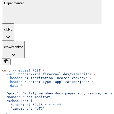
Experimentar
cURL
crawlMonitor
curl
 --request
 POST
 \
  --url
 https://api.firecrawl.dev/v2/monitor
 \
  --header
 'Authorization: Bearer <token>'
 \
  --header
 'Content-Type: application/json'
 \
  --data
 '
{
  "goal": "Notify me when docs pages add, remove, or ma
  "name": "Docs monitor",
  "schedule": {
    "cron": "7-59/15 * * * *",
    "timezone": "UTC"
  },