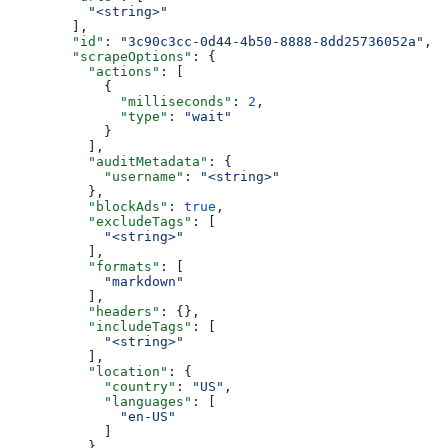
          "<string>"
        ],
        "id"
: 
"3c90c3cc-0d44-4b50-8888-8dd25736052a"
,
        "scrapeOptions"
: {
          "actions"
: [
            {
              "milliseconds"
: 
2
,
              "type"
: 
"wait"
            }
          ],
          "auditMetadata"
: {
            "username"
: 
"<string>"
          },
          "blockAds"
: 
true
,
          "excludeTags"
: [
            "<string>"
          ],
          "formats"
: [
            "markdown"
          ],
          "headers"
: {},
          "includeTags"
: [
            "<string>"
          ],
          "location"
: {
            "country"
: 
"US"
,
            "languages"
: [
              "en-US"
            ]
          },