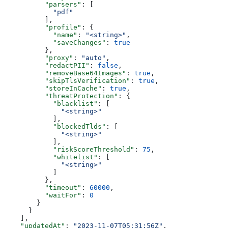
          "parsers"
: [
            "pdf"
          ],
          "profile"
: {
            "name"
: 
"<string>"
,
            "saveChanges"
: 
true
          },
          "proxy"
: 
"auto"
,
          "redactPII"
: 
false
,
          "removeBase64Images"
: 
true
,
          "skipTlsVerification"
: 
true
,
          "storeInCache"
: 
true
,
          "threatProtection"
: {
            "blacklist"
: [
              "<string>"
            ],
            "blockedTlds"
: [
              "<string>"
            ],
            "riskScoreThreshold"
: 
75
,
            "whitelist"
: [
              "<string>"
            ]
          },
          "timeout"
: 
60000
,
          "waitFor"
: 
0
        }
      }
    ],
    "updatedAt"
: 
"2023-11-07T05:31:56Z"
,