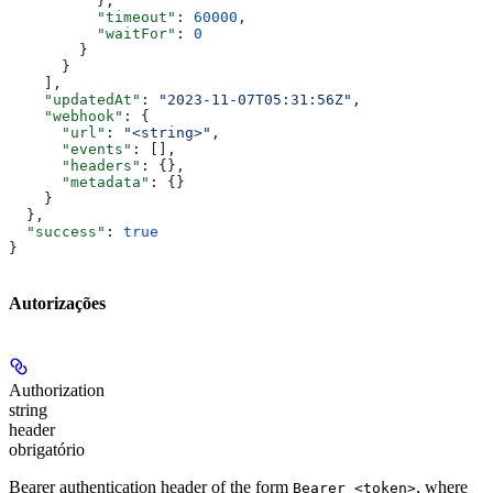
          },
          "timeout"
: 
60000
,
          "waitFor"
: 
0
        }
      }
    ],
    "updatedAt"
: 
"2023-11-07T05:31:56Z"
,
    "webhook"
: {
      "url"
: 
"<string>"
,
      "events"
: [],
      "headers"
: {},
      "metadata"
: {}
    }
  },
  "success"
: 
true
}
Autorizações
Authorization
string
header
obrigatório
Bearer authentication header of the form
, where
Bearer <token>