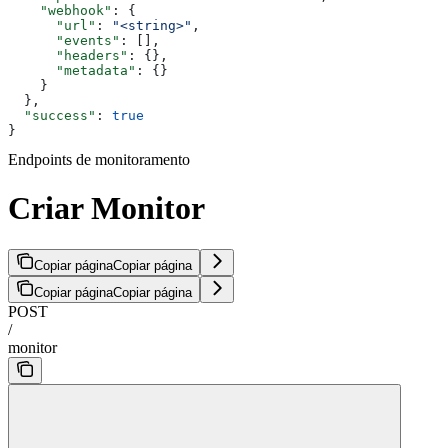
    "webhook"
: {
      "url"
: 
"<string>"
,
      "events"
: [],
      "headers"
: {},
      "metadata"
: {}
    }
  },
  "success"
: 
true
}
Endpoints de monitoramento
Criar Monitor
Copiar página
Copiar página
Copiar página
Copiar página
POST
/
monitor