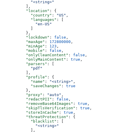
            "<string>"
          ],
          "location"
: {
            "country"
: 
"US"
,
            "languages"
: [
              "en-US"
            ]
          },
          "lockdown"
: 
false
,
          "maxAge"
: 
172800000
,
          "minAge"
: 
123
,
          "mobile"
: 
false
,
          "onlyCleanContent"
: 
false
,
          "onlyMainContent"
: 
true
,
          "parsers"
: [
            "pdf"
          ],
          "profile"
: {
            "name"
: 
"<string>"
,
            "saveChanges"
: 
true
          },
          "proxy"
: 
"auto"
,
          "redactPII"
: 
false
,
          "removeBase64Images"
: 
true
,
          "skipTlsVerification"
: 
true
,
          "storeInCache"
: 
true
,
          "threatProtection"
: {
            "blacklist"
: [
              "<string>"
            ],