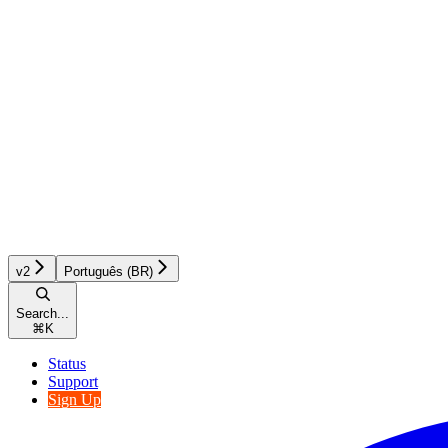
v2
Português (BR)
Search...
⌘
K
Status
Support
Sign Up