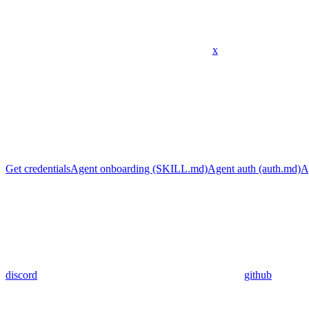
x
Get credentials
Agent onboarding (SKILL.md)
Agent auth (auth.md)
A
discord
github