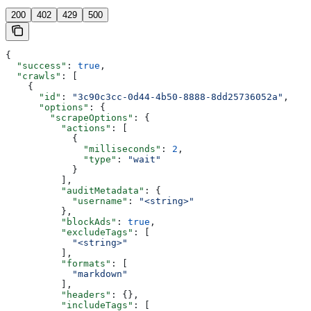
200
402
429
500
{
  "success"
: 
true
,
  "crawls"
: [
    {
      "id"
: 
"3c90c3cc-0d44-4b50-8888-8dd25736052a"
,
      "options"
: {
        "scrapeOptions"
: {
          "actions"
: [
            {
              "milliseconds"
: 
2
,
              "type"
: 
"wait"
            }
          ],
          "auditMetadata"
: {
            "username"
: 
"<string>"
          },
          "blockAds"
: 
true
,
          "excludeTags"
: [
            "<string>"
          ],
          "formats"
: [
            "markdown"
          ],
          "headers"
: {},
          "includeTags"
: [