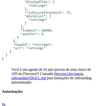
            "blockedTlds"
: [
              "<string>"
            ],
            "riskScoreThreshold"
: 
75
,
            "whitelist"
: [
              "<string>"
            ]
          },
          "timeout"
: 
60000
,
          "waitFor"
: 
0
        }
      },
      "teamId"
: 
"<string>"
,
      "url"
: 
"<string>"
    }
  ]
}
Você é um agente de IA que precisa de uma chave de
API do Firecrawl? Consulte
firecrawl.dev/agent-
onboarding/SKILL.md
para instruções de onboarding
automatizado.
Autorizações