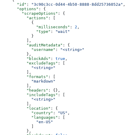
      "id"
: 
"3c90c3cc-0d44-4b50-8888-8dd25736052a"
,
      "options"
: {
        "scrapeOptions"
: {
          "actions"
: [
            {
              "milliseconds"
: 
2
,
              "type"
: 
"wait"
            }
          ],
          "auditMetadata"
: {
            "username"
: 
"<string>"
          },
          "blockAds"
: 
true
,
          "excludeTags"
: [
            "<string>"
          ],
          "formats"
: [
            "markdown"
          ],
          "headers"
: {},
          "includeTags"
: [
            "<string>"
          ],
          "location"
: {
            "country"
: 
"US"
,
            "languages"
: [
              "en-US"
            ]
          },