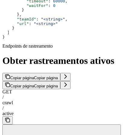
          "timeout"
: 
60000
,
          "waitFor"
: 
0
        }
      },
      "teamId"
: 
"<string>"
,
      "url"
: 
"<string>"
    }
  ]
}
Endpoints de rastreamento
Obter rastreamentos ativos
Copiar página
Copiar página
Copiar página
Copiar página
GET
/
crawl
/
active