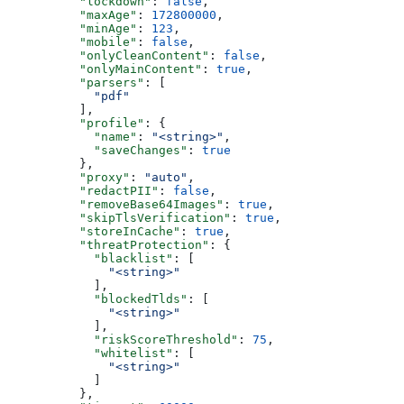
          "lockdown"
: 
false
,
          "maxAge"
: 
172800000
,
          "minAge"
: 
123
,
          "mobile"
: 
false
,
          "onlyCleanContent"
: 
false
,
          "onlyMainContent"
: 
true
,
          "parsers"
: [
            "pdf"
          ],
          "profile"
: {
            "name"
: 
"<string>"
,
            "saveChanges"
: 
true
          },
          "proxy"
: 
"auto"
,
          "redactPII"
: 
false
,
          "removeBase64Images"
: 
true
,
          "skipTlsVerification"
: 
true
,
          "storeInCache"
: 
true
,
          "threatProtection"
: {
            "blacklist"
: [
              "<string>"
            ],
            "blockedTlds"
: [
              "<string>"
            ],
            "riskScoreThreshold"
: 
75
,
            "whitelist"
: [
              "<string>"
            ]
          },