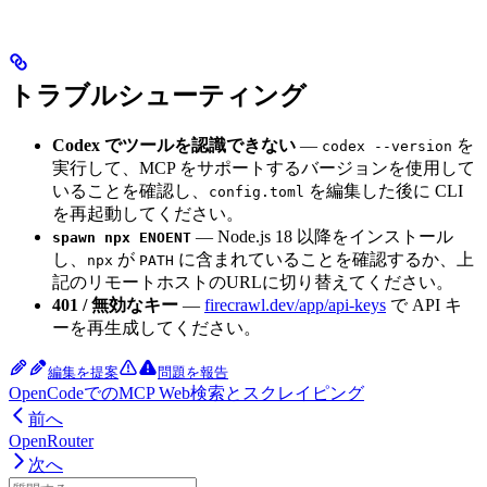
トラブルシューティング
Codex でツールを認識できない
—
を
codex --version
実行して、MCP をサポートするバージョンを使用して
いることを確認し、
を編集した後に CLI
config.toml
を再起動してください。
— Node.js 18 以降をインストール
spawn npx ENOENT
し、
が
に含まれていることを確認するか、上
npx
PATH
記のリモートホストのURLに切り替えてください。
401 / 無効なキー
—
firecrawl.dev/app/api-keys
で API キ
ーを再生成してください。
編集を提案
問題を報告
OpenCodeでのMCP Web検索とスクレイピング
前へ
OpenRouter
次へ