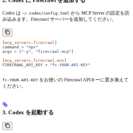
2. Codex に Firecrawl を追加する
Codex は
から MCP Server の設定を読
~/.codex/config.toml
み込みます。Firecrawl サーバーを追加してください。
[
mcp_servers
.
firecrawl
]
command
 = 
"npx"
args
 = [
"-y"
, 
"firecrawl-mcp"
]
[
mcp_servers
.
firecrawl
.
env
]
FIRECRAWL_API_KEY
 = 
"fc-YOUR-API-KEY"
をお使いの Firecrawl APIキーに置き換えて
fc-YOUR-API-KEY
ください。
3. Codex を起動する