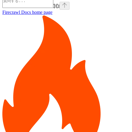
⌘
I
Firecrawl Docs
home page