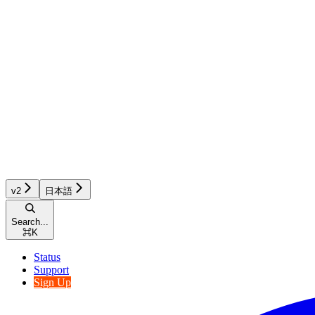
v2
日本語
Search...
⌘
K
Status
Support
Sign Up