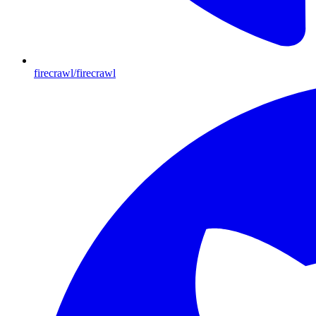
firecrawl/firecrawl