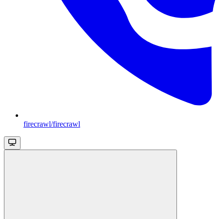
firecrawl/firecrawl