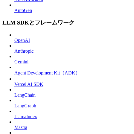
AutoGen
LLM SDKとフレームワーク
OpenAI
Anthropic
Gemini
Agent Development Kit（ADK）
Vercel AI SDK
LangChain
LangGraph
LlamaIndex
Mastra