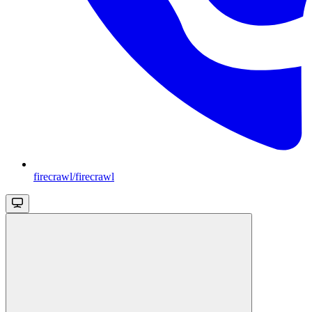
firecrawl/firecrawl