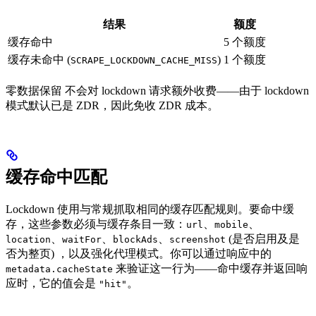
结果
额度
缓存命中
5 个额度
缓存未命中 (
)
1 个额度
SCRAPE_LOCKDOWN_CACHE_MISS
零数据保留 不会对 lockdown 请求额外收费——由于 lockdown
模式默认已是 ZDR，因此免收 ZDR 成本。
缓存命中匹配
Lockdown 使用与常规抓取相同的缓存匹配规则。要命中缓
存，这些参数必须与缓存条目一致：
、
、
url
mobile
、
、
、
(是否启用及是
location
waitFor
blockAds
screenshot
否为整页) ，以及强化代理模式。你可以通过响应中的
来验证这一行为——命中缓存并返回响
metadata.cacheState
应时，它的值会是
。
"hit"