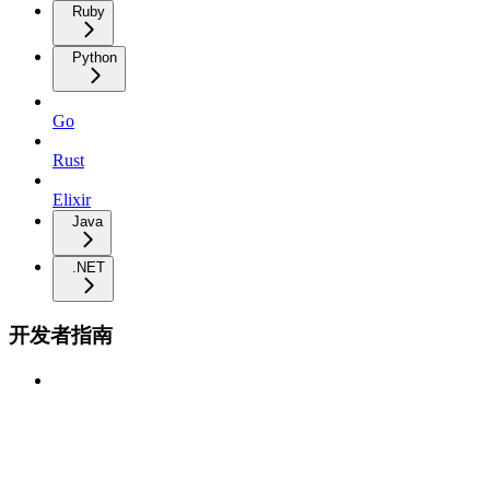
Ruby
Python
Go
Rust
Elixir
Java
.NET
开发者指南