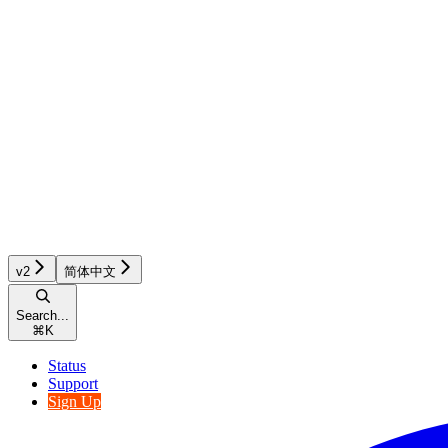
v2
简体中文
Search...
⌘
K
Status
Support
Sign Up