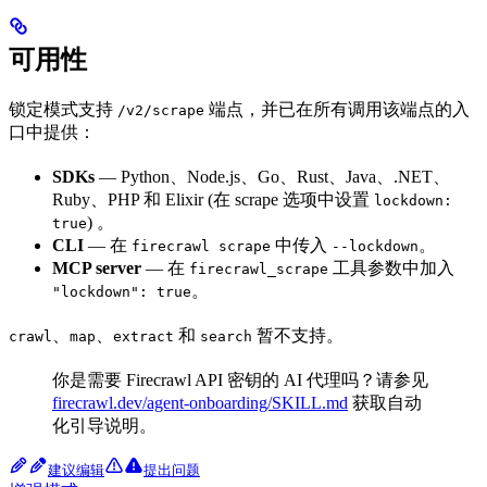
可用性
锁定模式支持
端点，并已在所有调用该端点的入
/v2/scrape
口中提供：
SDKs
— Python、Node.js、Go、Rust、Java、.NET、
Ruby、PHP 和 Elixir (在 scrape 选项中设置
lockdown:
) 。
true
CLI
— 在
中传入
。
firecrawl scrape
--lockdown
MCP server
— 在
工具参数中加入
firecrawl_scrape
。
"lockdown": true
、
、
和
暂不支持。
crawl
map
extract
search
你是需要 Firecrawl API 密钥的 AI 代理吗？请参见
firecrawl.dev/agent-onboarding/SKILL.md
获取自动
化引导说明。
建议编辑
提出问题