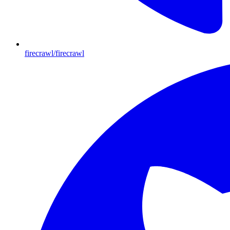
firecrawl/firecrawl