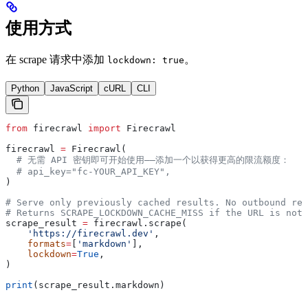
使用方式
在 scrape 请求中添加
。
lockdown: true
Python
JavaScript
cURL
CLI
from
 firecrawl 
import
 Firecrawl
firecrawl 
=
 Firecrawl(
  # 无需 API 密钥即可开始使用——添加一个以获得更高的限流额度：
  # api_key="fc-YOUR_API_KEY",
)
# Serve only previously cached results. No outbound req
# Returns SCRAPE_LOCKDOWN_CACHE_MISS if the URL is not 
scrape_result 
=
 firecrawl.scrape(
    'https://firecrawl.dev'
,
    formats
=
[
'markdown'
],
    lockdown
=
True
,
)
print
(scrape_result.markdown)