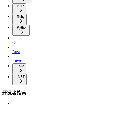
PHP
Ruby
Python
Go
Rust
Elixir
Java
.NET
开发者指南