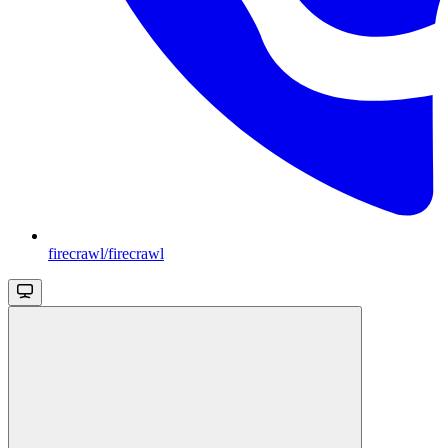
firecrawl/firecrawl