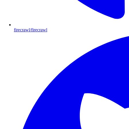
firecrawl/firecrawl