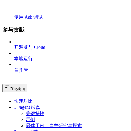
使用 Ask 调试
参与贡献
开源版与 Cloud
本地运行
自托管
在此页面
快速对比
1. /agent 端点
关键特性
示例
最佳用例：自主研究与探索