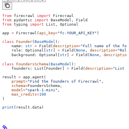
from
 firecrawl 
import
 Firecrawl
from
 pydantic 
import
 BaseModel, Field
from
 typing 
import
 List, Optional
app 
=
 Firecrawl(
api_key
=
"fc-YOUR_API_KEY"
)
class
 Founder
(
BaseModel
):
    name: 
str
 =
 Field(
description
=
"Full name of the fou
    role: Optional[
str
] 
=
 Field(
None
, 
description
=
"Role
    background: Optional[
str
] 
=
 Field(
None
, 
description
class
 FoundersSchema
(
BaseModel
):
    founders: List[Founder] 
=
 Field(
description
=
"List o
result 
=
 app.agent(
    prompt
=
"Find the founders of Firecrawl"
,
    schema
=
FoundersSchema,
    model
=
"spark-1-mini"
,
    max_credits
=
100
)
print
(result.data)