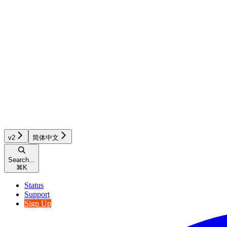
v2
简体中文
Search...
⌘
K
Status
Support
Sign Up