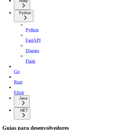
Ruby
Python
Python
FastAPI
Django
Flask
Go
Rust
Elixir
Java
.NET
Guias para desenvolvedores