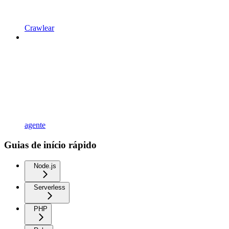
Crawlear
agente
Guias de início rápido
Node.js
Serverless
PHP