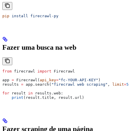
pip
 install
 firecrawl-py
Fazer uma busca na web
from
 firecrawl 
import
 Firecrawl
app 
=
 Firecrawl(
api_key
=
"fc-YOUR-API-KEY"
)
results 
=
 app.search(
"firecrawl web scraping"
, 
limit
=
5
)
for
 result 
in
 results.web:
    print
(result.title, result.url)
Fazer scraping de uma página