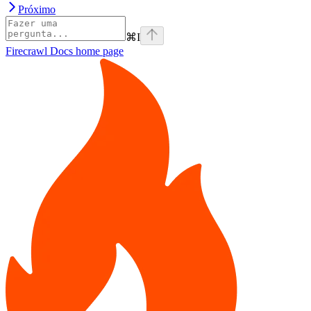
Próximo
⌘
I
Firecrawl Docs
home page