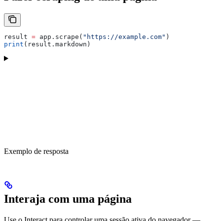
result 
=
 app.scrape(
"https://example.com"
)
print
(result.markdown)
Exemplo de resposta
Interaja com uma página
Use o Interact para controlar uma sessão ativa do navegador —