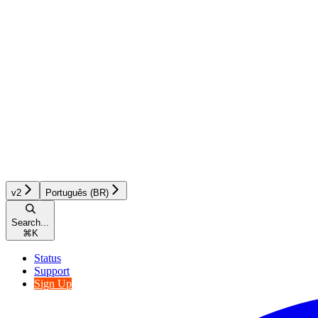
v2
Português (BR)
Search...
⌘
K
Status
Support
Sign Up