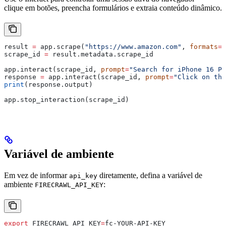
clique em botões, preencha formulários e extraia conteúdo dinâmico.
result 
=
 app.scrape(
"https://www.amazon.com"
, 
formats
=
[
scrape_id 
=
 result.metadata.scrape_id
app.interact(scrape_id, 
prompt
=
"Search for iPhone 16 Pr
response 
=
 app.interact(scrape_id, 
prompt
=
"Click on the
print
(response.output)
app.stop_interaction(scrape_id)
Variável de ambiente
Em vez de informar
diretamente, defina a variável de
api_key
ambiente
:
FIRECRAWL_API_KEY
export
 FIRECRAWL_API_KEY
=
fc-YOUR-API-KEY