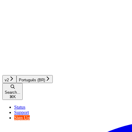
v2
Português (BR)
Search...
⌘
K
Status
Support
Sign Up