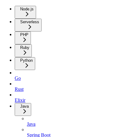
Node.js
Serverless
PHP
Ruby
Python
Go
Rust
Elixir
Java
Java
Spring Boot