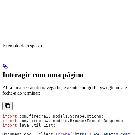
Exemplo de resposta
Interagir com uma página
Abra uma sessão do navegador, execute código Playwright nela e
feche-a ao terminar:
import
 com.firecrawl.models.ScrapeOptions;
import
 com.firecrawl.models.BrowserExecuteResponse;
import
 java.util.List;
Document
 doc
 =
 client
.
scrape
(
"https://www.amazon.com"
,