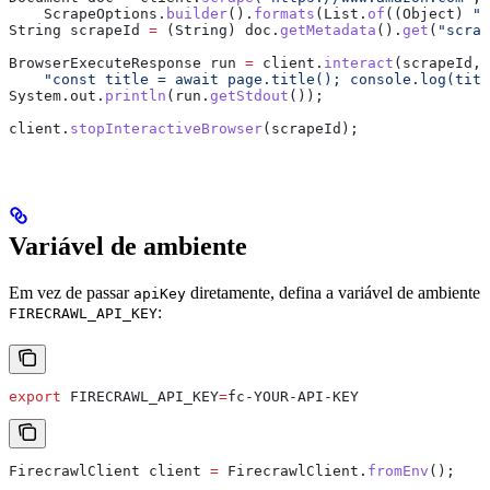
    ScrapeOptions
.
builder
().
formats
(
List
.
of
((Object) 
"m
String
 scrapeId
 =
 (String) 
doc
.
getMetadata
().
get
(
"scrap
BrowserExecuteResponse
 run
 =
 client
.
interact
(scrapeId,
    "const title = await page.title(); console.log(titl
System
.
out
.
println
(
run
.
getStdout
());
client
.
stopInteractiveBrowser
(scrapeId);
Variável de ambiente
Em vez de passar
diretamente, defina a variável de ambiente
apiKey
:
FIRECRAWL_API_KEY
export
 FIRECRAWL_API_KEY
=
fc-YOUR-API-KEY
FirecrawlClient
 client
 =
 FirecrawlClient
.
fromEnv
();