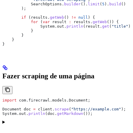
            SearchOptions
.
builder
().
limit
(
5
).
build
()
        );
        if
 (
results
.
getWeb
() 
!=
 null
) {
            for
 (
var
 result
 :
 results
.
getWeb
()) {
                System
.
out
.
println
(
result
.
get
(
"title"
) 
            }
        }
    }
}
Fazer scraping de uma página
import
 com.firecrawl.models.Document;
Document
 doc
 =
 client
.
scrape
(
"https://example.com"
);
System
.
out
.
println
(
doc
.
getMarkdown
());