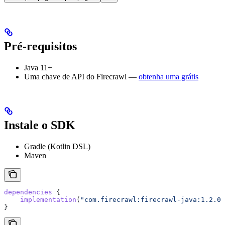
Pré-requisitos
Java 11+
Uma chave de API do Firecrawl —
obtenha uma grátis
Instale o SDK
Gradle (Kotlin DSL)
Maven
dependencies
 {
    implementation
(
"com.firecrawl:firecrawl-java:1.2.0"
}