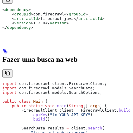
<
dependency
>
    <
groupId
>
com.firecrawl
</
groupId
>
    <
artifactId
>
firecrawl-java
</
artifactId
>
    <
version
>
1.2.0
</
version
>
</
dependency
>
Fazer uma busca na web
import
 com.firecrawl.client.FirecrawlClient;
import
 com.firecrawl.models.SearchData;
import
 com.firecrawl.models.SearchOptions;
public
 class
 Main
 {
    public
 static
 void
 main
(
String
[] 
args
) {
        FirecrawlClient
 client
 =
 FirecrawlClient
.
builde
            .
apiKey
(
"fc-YOUR-API-KEY"
)
            .
build
();
        SearchData
 results
 =
 client
.
search
(
            "firecrawl web scraping"
,