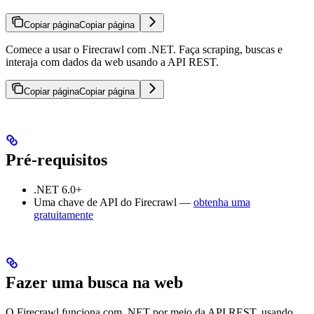
Copiar página
Copiar página
Comece a usar o Firecrawl com .NET. Faça scraping, buscas e
interaja com dados da web usando a API REST.
Copiar página
Copiar página
Pré-requisitos
.NET 6.0+
Uma chave de API do Firecrawl —
obtenha uma
gratuitamente
Fazer uma busca na web
O Firecrawl funciona com .NET por meio da API REST, usando