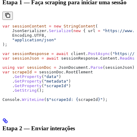
Etapa 1 — Faça scraping para iniciar uma sessão
var
 sessionContent
 =
 new
 StringContent
(
    JsonSerializer
.
Serialize
(
new
 { 
url
 =
 "https://www.a
    Encoding
.
UTF8
,
    "application/json"
);
var
 sessionResponse
 =
 await
 client
.
PostAsync
(
"https://a
var
 sessionJson
 =
 await
 sessionResponse
.
Content
.
ReadAsS
using
 var
 sessionDoc
 =
 JsonDocument
.
Parse
(
sessionJson
);
var
 scrapeId
 =
 sessionDoc
.
RootElement
    .
GetProperty
(
"data"
)
    .
GetProperty
(
"metadata"
)
    .
GetProperty
(
"scrapeId"
)
    .
GetString
();
Console
.
WriteLine
(
$"scrapeId: 
{
scrapeId
}
"
);
Etapa 2 — Enviar interações