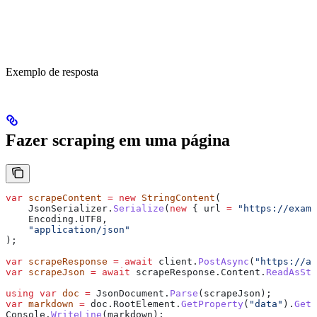
Exemplo de resposta
Fazer scraping em uma página
var
 scrapeContent
 =
 new
 StringContent
(
    JsonSerializer
.
Serialize
(
new
 { 
url
 =
 "https://exam
    Encoding
.
UTF8
,
    "application/json"
);
var
 scrapeResponse
 =
 await
 client
.
PostAsync
(
"https://ap
var
 scrapeJson
 =
 await
 scrapeResponse
.
Content
.
ReadAsStr
using
 var
 doc
 =
 JsonDocument
.
Parse
(
scrapeJson
);
var
 markdown
 =
 doc
.
RootElement
.
GetProperty
(
"data"
).
GetP
Console
.
WriteLine
(
markdown
);