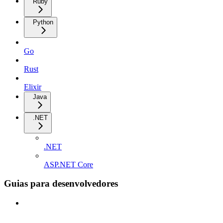
Ruby
Python
Go
Rust
Elixir
Java
.NET
.NET
ASP.NET Core
Guias para desenvolvedores