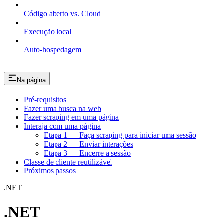
Código aberto vs. Cloud
Execução local
Auto-hospedagem
Na página
Pré-requisitos
Fazer uma busca na web
Fazer scraping em uma página
Interaja com uma página
Etapa 1 — Faça scraping para iniciar uma sessão
Etapa 2 — Enviar interações
Etapa 3 — Encerre a sessão
Classe de cliente reutilizável
Próximos passos
.NET
.NET