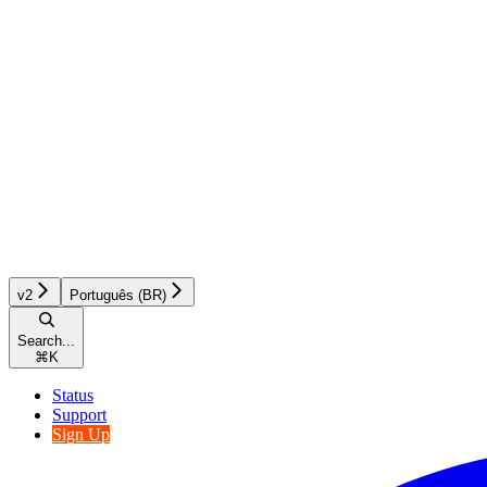
v2
Português (BR)
Search...
⌘
K
Status
Support
Sign Up