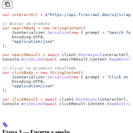
var
 interactUrl
 =
 $"https://api.firecrawl.dev/v2/scrape
// Buscar um produto
var
 searchBody
 =
 new
 StringContent
(
    JsonSerializer
.
Serialize
(
new
 { 
prompt
 =
 "Search for
    Encoding
.
UTF8
,
    "application/json"
);
var
 searchResult
 =
 await
 client
.
PostAsync
(
interactUrl
, 
Console
.
WriteLine
(
await
 searchResult
.
Content
.
ReadAsStri
// Clicar no primeiro resultado
var
 clickBody
 =
 new
 StringContent
(
    JsonSerializer
.
Serialize
(
new
 { 
prompt
 =
 "Click on t
    Encoding
.
UTF8
,
    "application/json"
);
var
 clickResult
 =
 await
 client
.
PostAsync
(
interactUrl
, 
c
Console
.
WriteLine
(
await
 clickResult
.
Content
.
ReadAsStrin
Etapa 3 — Encerre a sessão