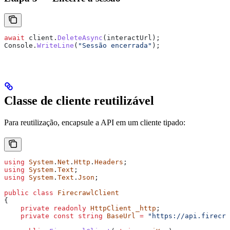
await
 client
.
DeleteAsync
(
interactUrl
);
Console
.
WriteLine
(
"Sessão encerrada"
);
Classe de cliente reutilizável
Para reutilização, encapsule a API em um cliente tipado:
using
 System
.
Net
.
Http
.
Headers
;
using
 System
.
Text
;
using
 System
.
Text
.
Json
;
public
 class
 FirecrawlClient
{
    private
 readonly
 HttpClient
 _http
;
    private
 const
 string
 BaseUrl
 =
 "https://api.firecra