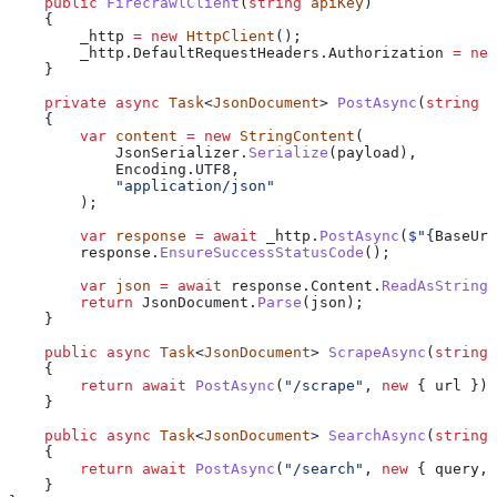
    public
 FirecrawlClient
(
string
 apiKey
)
    {
        _http
 =
 new
 HttpClient
();
        _http
.
DefaultRequestHeaders
.
Authorization
 =
 new
    }
    private
 async
 Task
<
JsonDocument
> 
PostAsync
(
string
 e
    {
        var
 content
 =
 new
 StringContent
(
            JsonSerializer
.
Serialize
(
payload
),
            Encoding
.
UTF8
,
            "application/json"
        );
        var
 response
 =
 await
 _http
.
PostAsync
(
$"
{
BaseUrl
        response
.
EnsureSuccessStatusCode
();
        var
 json
 =
 await
 response
.
Content
.
ReadAsStringA
        return
 JsonDocument
.
Parse
(
json
);
    }
    public
 async
 Task
<
JsonDocument
> 
ScrapeAsync
(
string
 
    {
        return
 await
 PostAsync
(
"/scrape"
, 
new
 { 
url
 });
    }
    public
 async
 Task
<
JsonDocument
> 
SearchAsync
(
string
 
    {
        return
 await
 PostAsync
(
"/search"
, 
new
 { 
query
, 
    }