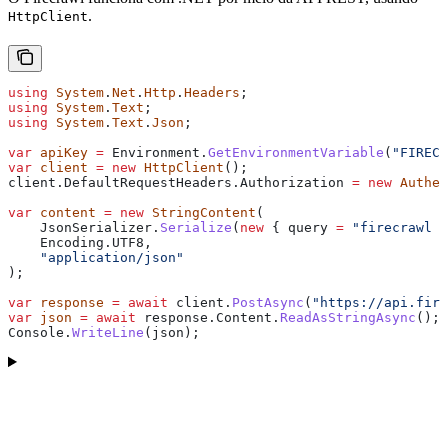
.
HttpClient
using
 System
.
Net
.
Http
.
Headers
;
using
 System
.
Text
;
using
 System
.
Text
.
Json
;
var
 apiKey
 =
 Environment
.
GetEnvironmentVariable
(
"FIRECR
var
 client
 =
 new
 HttpClient
();
client
.
DefaultRequestHeaders
.
Authorization
 =
 new
 Authen
var
 content
 =
 new
 StringContent
(
    JsonSerializer
.
Serialize
(
new
 { 
query
 =
 "firecrawl w
    Encoding
.
UTF8
,
    "application/json"
);
var
 response
 =
 await
 client
.
PostAsync
(
"https://api.fire
var
 json
 =
 await
 response
.
Content
.
ReadAsStringAsync
();
Console
.
WriteLine
(
json
);