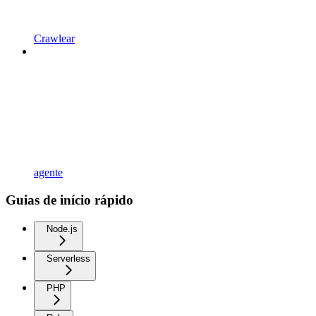
Crawlear
agente
Guias de início rápido
Node.js
Serverless
PHP