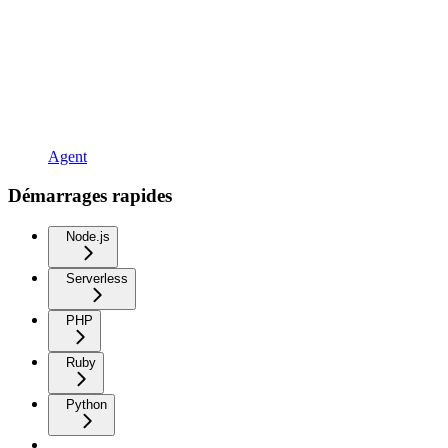
Agent
Démarrages rapides
Node.js
Serverless
PHP
Ruby
Python