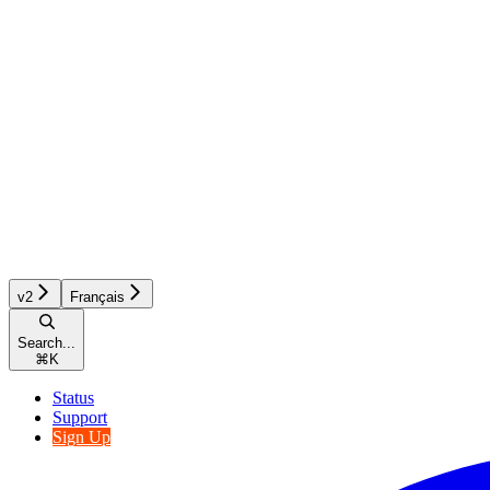
v2
Français
Search...
⌘
K
Status
Support
Sign Up