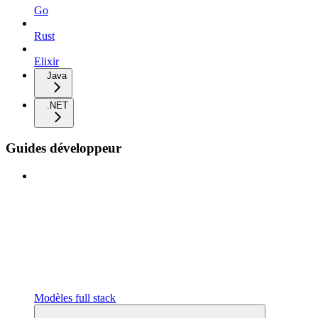
Go
Rust
Elixir
Java
.NET
Guides développeur
Modèles full stack