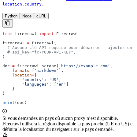
.
location.country
Python
Node
cURL
from
 firecrawl 
import
 Firecrawl
firecrawl 
=
 Firecrawl(
  # Aucune clé API requise pour démarrer — ajoutez-en 
  # api_key="fc-YOUR-API-KEY",
)
doc 
=
 firecrawl.scrape(
'https://example.com'
,
    formats
=
[
'markdown'
],
    location
=
{
        'country'
: 
'US'
,
        'languages'
: [
'en'
]
    }
)
print
(doc)
Si vous demandez un pays où aucun proxy n’est disponible,
Firecrawl utilisera la région disponible la plus proche (UE ou US) et
définira la localisation du navigateur sur le pays demandé.