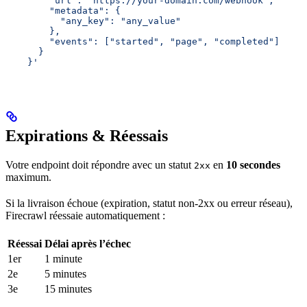
        "url": "https://your-domain.com/webhook",
        "metadata": {
          "any_key": "any_value"
        },
        "events": ["started", "page", "completed"]
      }
    }'
Expirations & Réessais
Votre endpoint doit répondre avec un statut
en
10 secondes
2xx
maximum.
Si la livraison échoue (expiration, statut non-2xx ou erreur réseau),
Firecrawl réessaie automatiquement :
Réessai
Délai après l’échec
1er
1 minute
2e
5 minutes
3e
15 minutes