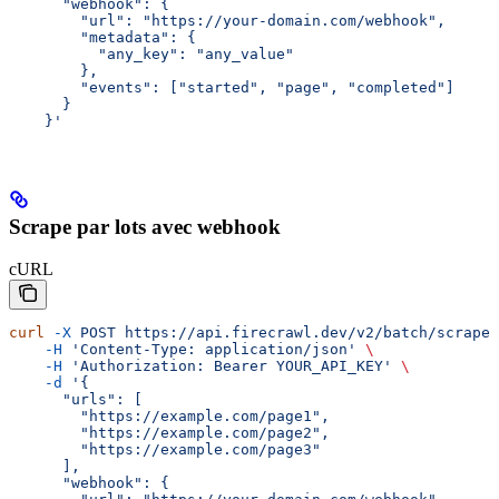
      "webhook": {
        "url": "https://your-domain.com/webhook",
        "metadata": {
          "any_key": "any_value"
        },
        "events": ["started", "page", "completed"]
      }
    }'
Scrape par lots avec webhook
cURL
curl
 -X
 POST
 https://api.firecrawl.dev/v2/batch/scrape
 
    -H
 'Content-Type: application/json'
 \
    -H
 'Authorization: Bearer YOUR_API_KEY'
 \
    -d
 '{
      "urls": [
        "https://example.com/page1",
        "https://example.com/page2",
        "https://example.com/page3"
      ],
      "webhook": {