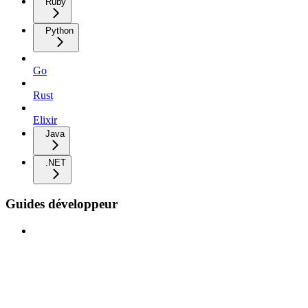
Ruby
Python
Go
Rust
Elixir
Java
.NET
Guides développeur