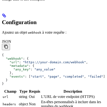
Configuration
Ajoutez un objet
à votre requête :
webhook
JSON
{
  "webhook"
: {
    "url"
: 
"https://your-domain.com/webhook"
,
    "metadata"
: {
      "any_key"
: 
"any_value"
    },
    "events"
: [
"start"
, 
"page"
, 
"completed"
, 
"failed"
]
  }
}
Champ
Type
Requis
Description
string
Oui
L’URL de votre endpoint (HTTPS)
url
En-têtes personnalisés à inclure dans les
object
Non
headers
requêtes du webhook