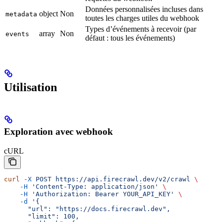
Données personnalisées incluses dans
object
Non
metadata
toutes les charges utiles du webhook
Types d’événements à recevoir (par
array
Non
events
défaut : tous les événements)
Utilisation
Exploration avec webhook
cURL
curl
 -X
 POST
 https://api.firecrawl.dev/v2/crawl
 \
    -H
 'Content-Type: application/json'
 \
    -H
 'Authorization: Bearer YOUR_API_KEY'
 \
    -d
 '{
      "url": "https://docs.firecrawl.dev",
      "limit": 100,