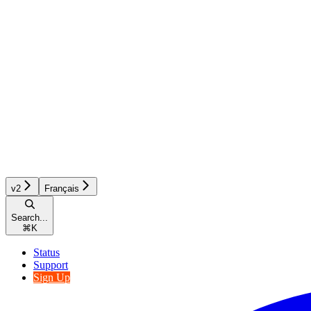
v2
Français
Search...
⌘
K
Status
Support
Sign Up