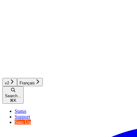
v2
Français
Search...
⌘
K
Status
Support
Sign Up