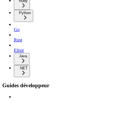
Ruby
Python
Go
Rust
Elixir
Java
.NET
Guides développeur