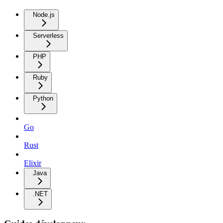
Node.js
Serverless
PHP
Ruby
Python
Go
Rust
Elixir
Java
.NET