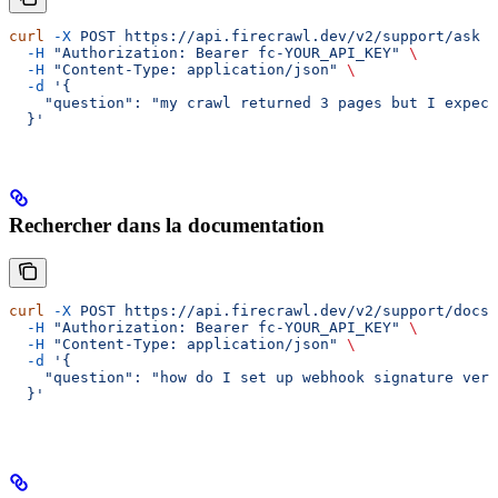
curl
 -X
 POST
 https://api.firecrawl.dev/v2/support/ask
 \
  -H
 "Authorization: Bearer fc-YOUR_API_KEY"
 \
  -H
 "Content-Type: application/json"
 \
  -d
 '{
    "question": "my crawl returned 3 pages but I expect
  }'
Rechercher dans la documentation
curl
 -X
 POST
 https://api.firecrawl.dev/v2/support/docs-
  -H
 "Authorization: Bearer fc-YOUR_API_KEY"
 \
  -H
 "Content-Type: application/json"
 \
  -d
 '{
    "question": "how do I set up webhook signature veri
  }'