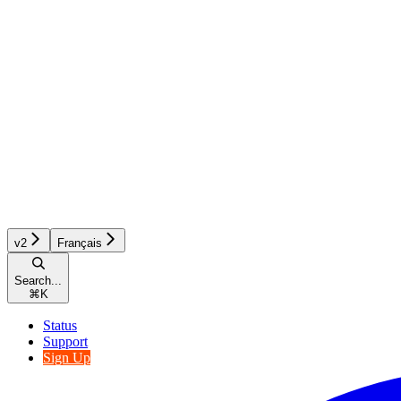
v2
Français
Search...
⌘
K
Status
Support
Sign Up