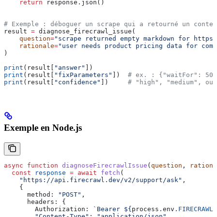
    return
 response.json()
# Exemple : déboguer un scrape qui a retourné un conten
result 
=
 diagnose_firecrawl_issue(
    question
=
"scrape returned empty markdown for https:
    rationale
=
"user needs product pricing data for comp
)
print
(result[
"answer"
])
print
(result[
"fixParameters"
])  
# ex. : {"waitFor": 50
print
(result[
"confidence"
])     
# "high", "medium", ou 
Exemple en Node.js
async
 function
 diagnoseFirecrawlIssue
(
question
, 
rationa
  const
 response
 =
 await
 fetch
(
    "https://api.firecrawl.dev/v2/support/ask"
,
    {
      method:
 "POST"
,
      headers:
 {
        Authorization:
 `Bearer 
${
process
.
env
.
FIRECRAWL_
        "Content-Type"
:
 "application/json"
,