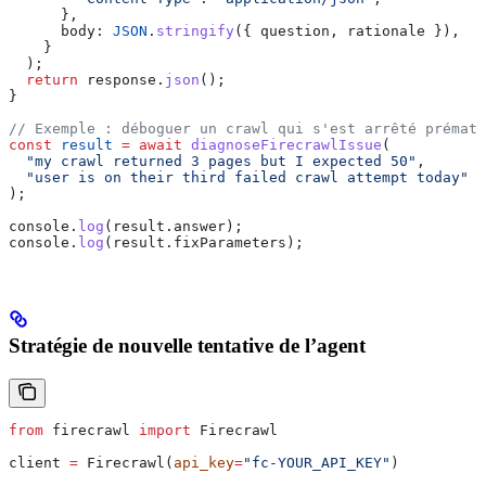
      },
      body:
 JSON
.
stringify
({ 
question
, 
rationale
 }),
    }
  );
  return
 response
.
json
();
}
// Exemple : déboguer un crawl qui s'est arrêté prématu
const
 result
 =
 await
 diagnoseFirecrawlIssue
(
  "my crawl returned 3 pages but I expected 50"
,
  "user is on their third failed crawl attempt today"
);
console
.
log
(
result
.
answer
);
console
.
log
(
result
.
fixParameters
);
Stratégie de nouvelle tentative de l’agent
from
 firecrawl 
import
 Firecrawl
client 
=
 Firecrawl(
api_key
=
"fc-YOUR_API_KEY"
)