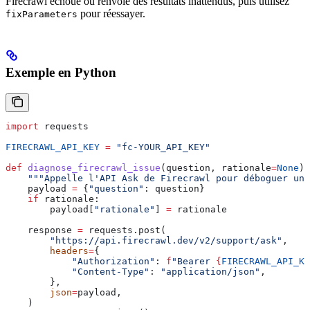
Firecrawl échoue ou renvoie des résultats inattendus, puis utilisez
pour réessayer.
fixParameters
Exemple en Python
import
 requests
FIRECRAWL_API_KEY
 =
 "fc-YOUR_API_KEY"
def
 diagnose_firecrawl_issue
(
question
, 
rationale
=
None
):
    """Appelle l'API Ask de Firecrawl pour déboguer un 
    payload 
=
 {
"question"
: question}
    if
 rationale:
        payload[
"rationale"
] 
=
 rationale
    response 
=
 requests.post(
        "https://api.firecrawl.dev/v2/support/ask"
,
        headers
=
{
            "Authorization"
: 
f
"Bearer 
{
FIRECRAWL_API_KE
            "Content-Type"
: 
"application/json"
,
        },
        json
=
payload,
    )