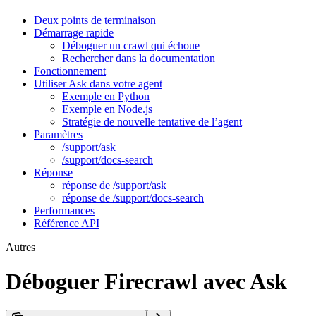
Deux points de terminaison
Démarrage rapide
Déboguer un crawl qui échoue
Rechercher dans la documentation
Fonctionnement
Utiliser Ask dans votre agent
Exemple en Python
Exemple en Node.js
Stratégie de nouvelle tentative de l’agent
Paramètres
/support/ask
/support/docs-search
Réponse
réponse de /support/ask
réponse de /support/docs-search
Performances
Référence API
Autres
Déboguer Firecrawl avec Ask