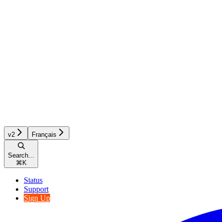
v2
Français
Search...
⌘
K
Status
Support
Sign Up