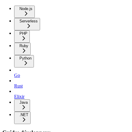
Node.js
Serverless
PHP
Ruby
Python
Go
Rust
Elixir
Java
.NET