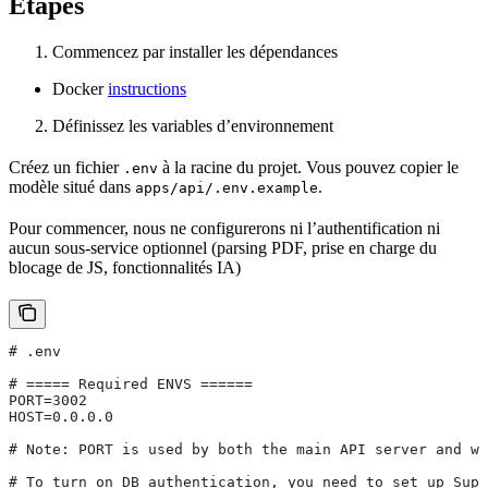
Étapes
Commencez par installer les dépendances
Docker
instructions
Définissez les variables d’environnement
Créez un fichier
à la racine du projet. Vous pouvez copier le
.env
modèle situé dans
.
apps/api/.env.example
Pour commencer, nous ne configurerons ni l’authentification ni
aucun sous-service optionnel (parsing PDF, prise en charge du
blocage de JS, fonctionnalités IA)
# .env
# ===== Required ENVS ======
PORT=3002
HOST=0.0.0.0
# Note: PORT is used by both the main API server and wo
# To turn on DB authentication, you need to set up Supa