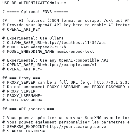
USE_DB_AUTHENTICATION=false
# ===== Optional ENVS ======
## === AI features (JSON format on scrape, /extract API
# Provide your OpenAI API key here to enable AI feature
# OPENAI_API_KEY=
# Experimental: Use Ollama
# OLLAMA_BASE_URL=http://localhost:11434/api
# MODEL_NAME=deepseek-r1:7b
# MODEL_EMBEDDING_NAME=nomic-embed-text
# Experimental: Use any OpenAI-compatible API
# OPENAI_BASE_URL=https://example.com/v1
# OPENAI_API_KEY=
## === Proxy ===
# PROXY_SERVER can be a full URL (e.g. http://0.1.2.3:1
# Do not uncomment PROXY_USERNAME and PROXY_PASSWORD if
# PROXY_SERVER=
# PROXY_USERNAME=
# PROXY_PASSWORD=
## === API /search ===
# Vous pouvez spécifier un serveur SearXNG avec le form
# Vous pouvez également personnaliser les paramètres en
# SEARXNG_ENDPOINT=http://your.searxng.server
# SEARXNG_ENGINES=