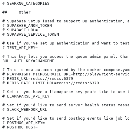
# SEARXNG_CATEGORIES=
## === Other ===
# Supabase Setup (used to support DB authentication, ad
# SUPABASE_ANON_TOKEN=
# SUPABASE_URL=
# SUPABASE_SERVICE_TOKEN=
# Use if you've set up authentication and want to test 
# TEST_API_KEY=
# This key lets you access the queue admin panel. Chang
BULL_AUTH_KEY=CHANGEME
# This is now autoconfigured by the docker-compose.yaml
# PLAYWRIGHT_MICROSERVICE_URL=http://playwright-service
# REDIS_URL=redis://redis:6379
# REDIS_RATE_LIMIT_URL=redis://redis:6379
# Set if you have a llamaparse key you'd like to use to
# LLAMAPARSE_API_KEY=
# Set if you'd like to send server health status messag
# SLACK_WEBHOOK_URL=
# Set if you'd like to send posthog events like job log
# POSTHOG_API_KEY=
# POSTHOG_HOST=