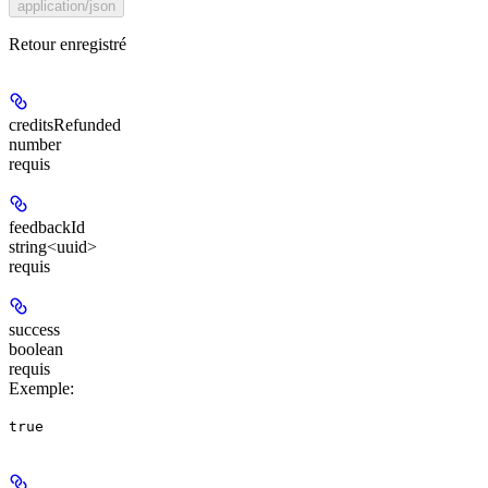
application/json
Retour enregistré
creditsRefunded
number
requis
feedbackId
string<uuid>
requis
success
boolean
requis
Exemple
:
true