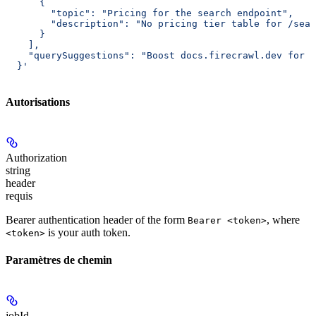
      {
        "topic": "Pricing for the search endpoint",
        "description": "No pricing tier table for /sear
      }
    ],
    "querySuggestions": "Boost docs.firecrawl.dev for q
  }'
Autorisations
Authorization
string
header
requis
Bearer authentication header of the form
, where
Bearer <token>
is your auth token.
<token>
Paramètres de chemin
jobId