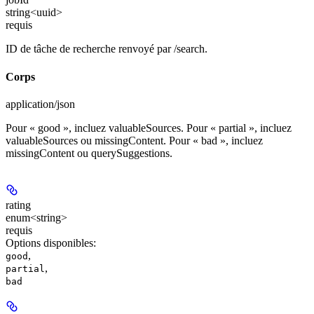
string<uuid>
requis
ID de tâche de recherche renvoyé par /search.
Corps
application/json
Pour « good », incluez valuableSources. Pour « partial », incluez
valuableSources ou missingContent. Pour « bad », incluez
missingContent ou querySuggestions.
rating
enum<string>
requis
Options disponibles
:
,
good
,
partial
bad