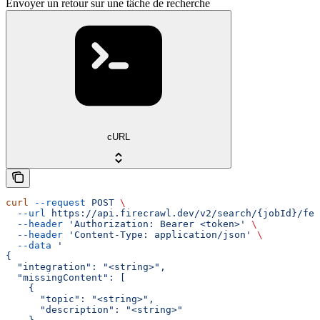
Envoyer un retour sur une tâche de recherche
cURL
curl
 --request
 POST
 \
  --url
 https://api.firecrawl.dev/v2/search/{jobId}/fee
  --header
 'Authorization: Bearer <token>'
 \
  --header
 'Content-Type: application/json'
 \
  --data
 '
{
  "integration": "<string>",
  "missingContent": [
    {
      "topic": "<string>",
      "description": "<string>"