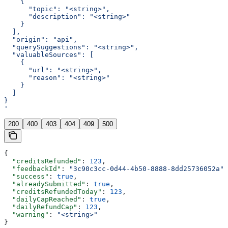
    {
      "topic": "<string>",
      "description": "<string>"
    }
  ],
  "origin": "api",
  "querySuggestions": "<string>",
  "valuableSources": [
    {
      "url": "<string>",
      "reason": "<string>"
    }
  ]
}
'
200
400
403
404
409
500
{
  "creditsRefunded"
: 
123
,
  "feedbackId"
: 
"3c90c3cc-0d44-4b50-8888-8dd25736052a"
,
  "success"
: 
true
,
  "alreadySubmitted"
: 
true
,
  "creditsRefundedToday"
: 
123
,
  "dailyCapReached"
: 
true
,
  "dailyRefundCap"
: 
123
,
  "warning"
: 
"<string>"
}