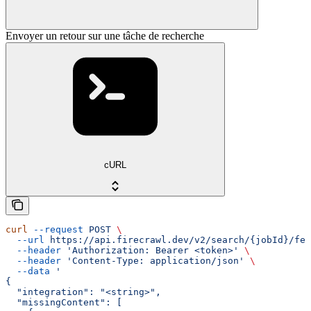
Envoyer un retour sur une tâche de recherche
cURL
curl
 --request
 POST
 \
  --url
 https://api.firecrawl.dev/v2/search/{jobId}/fee
  --header
 'Authorization: Bearer <token>'
 \
  --header
 'Content-Type: application/json'
 \
  --data
 '
{
  "integration": "<string>",
  "missingContent": [