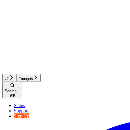
v2
Français
Search...
⌘
K
Status
Support
Sign Up