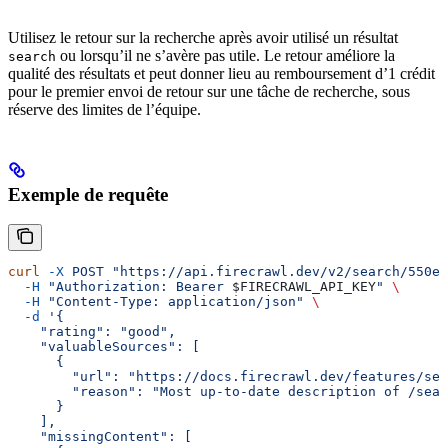
Utilisez le retour sur la recherche après avoir utilisé un résultat
ou lorsqu’il ne s’avère pas utile. Le retour améliore la
search
qualité des résultats et peut donner lieu au remboursement d’1 crédit
pour le premier envoi de retour sur une tâche de recherche, sous
réserve des limites de l’équipe.
Exemple de requête
curl
 -X
 POST
 "https://api.firecrawl.dev/v2/search/550e8
  -H
 "Authorization: Bearer 
$FIRECRAWL_API_KEY
"
 \
  -H
 "Content-Type: application/json"
 \
  -d
 '{
    "rating": "good",
    "valuableSources": [
      {
        "url": "https://docs.firecrawl.dev/features/sea
        "reason": "Most up-to-date description of /sear
      }
    ],
    "missingContent": [