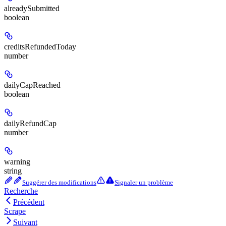
alreadySubmitted
boolean
creditsRefundedToday
number
dailyCapReached
boolean
dailyRefundCap
number
warning
string
Suggérer des modifications
Signaler un problème
Recherche
Précédent
Scrape
Suivant