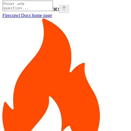
⌘
I
Firecrawl Docs
home page