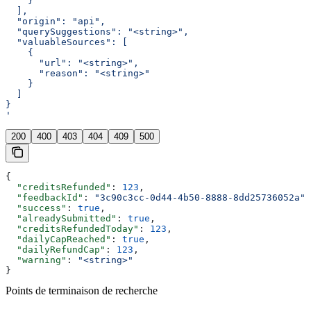
    }
  ],
  "origin": "api",
  "querySuggestions": "<string>",
  "valuableSources": [
    {
      "url": "<string>",
      "reason": "<string>"
    }
  ]
}
'
200
400
403
404
409
500
{
  "creditsRefunded"
: 
123
,
  "feedbackId"
: 
"3c90c3cc-0d44-4b50-8888-8dd25736052a"
,
  "success"
: 
true
,
  "alreadySubmitted"
: 
true
,
  "creditsRefundedToday"
: 
123
,
  "dailyCapReached"
: 
true
,
  "dailyRefundCap"
: 
123
,
  "warning"
: 
"<string>"
}
Points de terminaison de recherche