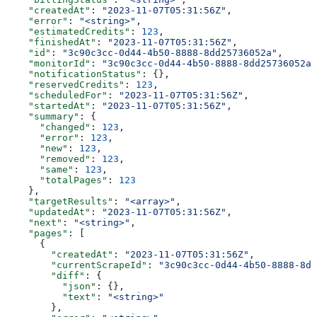
    "createdAt"
: 
"2023-11-07T05:31:56Z"
,
    "error"
: 
"<string>"
,
    "estimatedCredits"
: 
123
,
    "finishedAt"
: 
"2023-11-07T05:31:56Z"
,
    "id"
: 
"3c90c3cc-0d44-4b50-8888-8dd25736052a"
,
    "monitorId"
: 
"3c90c3cc-0d44-4b50-8888-8dd25736052a"
    "notificationStatus"
: {},
    "reservedCredits"
: 
123
,
    "scheduledFor"
: 
"2023-11-07T05:31:56Z"
,
    "startedAt"
: 
"2023-11-07T05:31:56Z"
,
    "summary"
: {
      "changed"
: 
123
,
      "error"
: 
123
,
      "new"
: 
123
,
      "removed"
: 
123
,
      "same"
: 
123
,
      "totalPages"
: 
123
    },
    "targetResults"
: 
"<array>"
,
    "updatedAt"
: 
"2023-11-07T05:31:56Z"
,
    "next"
: 
"<string>"
,
    "pages"
: [
      {
        "createdAt"
: 
"2023-11-07T05:31:56Z"
,
        "currentScrapeId"
: 
"3c90c3cc-0d44-4b50-8888-8dd
        "diff"
: {
          "json"
: {},
          "text"
: 
"<string>"
        },