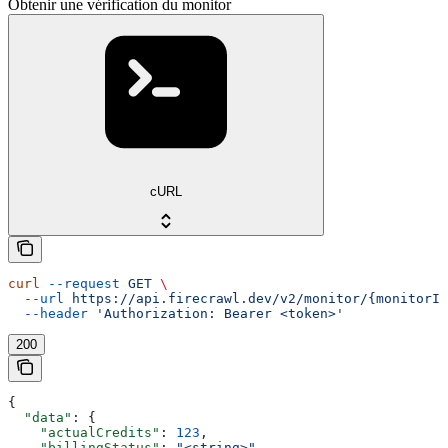
Obtenir une vérification du monitor
cURL
curl
 --request
 GET
 \
  --url
 https://api.firecrawl.dev/v2/monitor/{monitorId
  --header
 'Authorization: Bearer <token>'
200
{
  "data"
: {
    "actualCredits"
: 
123
,
    "billingStatus"
: 
"<string>"
,