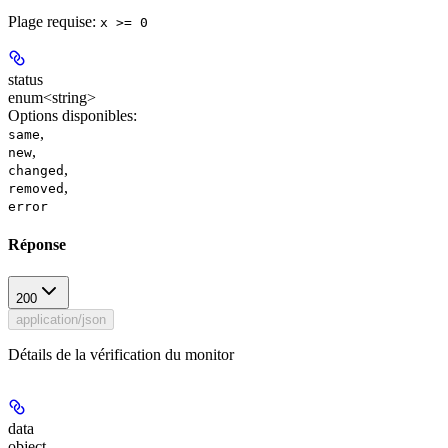
Plage requise
:
x >= 0
status
enum<string>
Options disponibles
:
,
same
,
new
,
changed
,
removed
error
Réponse
200
application/json
Détails de la vérification du monitor
data
object