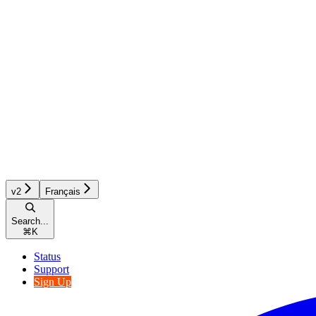
v2
Français
Search...
⌘
K
Status
Support
Sign Up