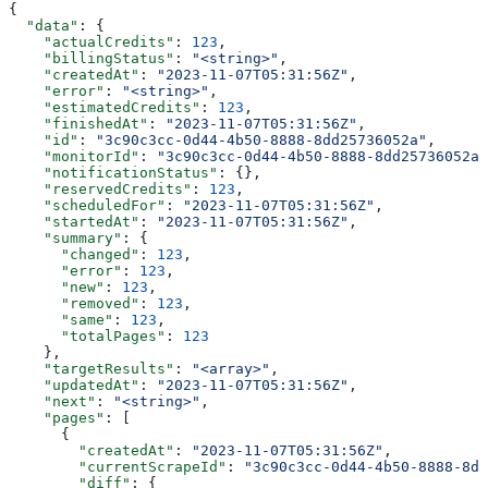
{
  "data"
: {
    "actualCredits"
: 
123
,
    "billingStatus"
: 
"<string>"
,
    "createdAt"
: 
"2023-11-07T05:31:56Z"
,
    "error"
: 
"<string>"
,
    "estimatedCredits"
: 
123
,
    "finishedAt"
: 
"2023-11-07T05:31:56Z"
,
    "id"
: 
"3c90c3cc-0d44-4b50-8888-8dd25736052a"
,
    "monitorId"
: 
"3c90c3cc-0d44-4b50-8888-8dd25736052a"
    "notificationStatus"
: {},
    "reservedCredits"
: 
123
,
    "scheduledFor"
: 
"2023-11-07T05:31:56Z"
,
    "startedAt"
: 
"2023-11-07T05:31:56Z"
,
    "summary"
: {
      "changed"
: 
123
,
      "error"
: 
123
,
      "new"
: 
123
,
      "removed"
: 
123
,
      "same"
: 
123
,
      "totalPages"
: 
123
    },
    "targetResults"
: 
"<array>"
,
    "updatedAt"
: 
"2023-11-07T05:31:56Z"
,
    "next"
: 
"<string>"
,
    "pages"
: [
      {
        "createdAt"
: 
"2023-11-07T05:31:56Z"
,
        "currentScrapeId"
: 
"3c90c3cc-0d44-4b50-8888-8dd
        "diff"
: {