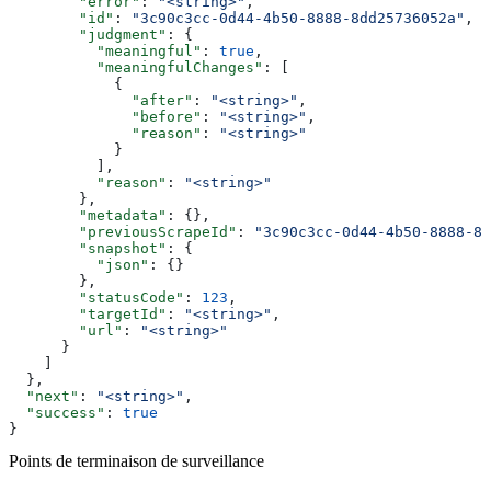
        "error"
: 
"<string>"
,
        "id"
: 
"3c90c3cc-0d44-4b50-8888-8dd25736052a"
,
        "judgment"
: {
          "meaningful"
: 
true
,
          "meaningfulChanges"
: [
            {
              "after"
: 
"<string>"
,
              "before"
: 
"<string>"
,
              "reason"
: 
"<string>"
            }
          ],
          "reason"
: 
"<string>"
        },
        "metadata"
: {},
        "previousScrapeId"
: 
"3c90c3cc-0d44-4b50-8888-8d
        "snapshot"
: {
          "json"
: {}
        },
        "statusCode"
: 
123
,
        "targetId"
: 
"<string>"
,
        "url"
: 
"<string>"
      }
    ]
  },
  "next"
: 
"<string>"
,
  "success"
: 
true
}
Points de terminaison de surveillance