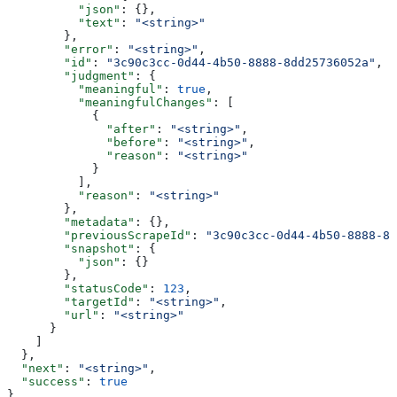
          "json"
: {},
          "text"
: 
"<string>"
        },
        "error"
: 
"<string>"
,
        "id"
: 
"3c90c3cc-0d44-4b50-8888-8dd25736052a"
,
        "judgment"
: {
          "meaningful"
: 
true
,
          "meaningfulChanges"
: [
            {
              "after"
: 
"<string>"
,
              "before"
: 
"<string>"
,
              "reason"
: 
"<string>"
            }
          ],
          "reason"
: 
"<string>"
        },
        "metadata"
: {},
        "previousScrapeId"
: 
"3c90c3cc-0d44-4b50-8888-8d
        "snapshot"
: {
          "json"
: {}
        },
        "statusCode"
: 
123
,
        "targetId"
: 
"<string>"
,
        "url"
: 
"<string>"
      }
    ]
  },
  "next"
: 
"<string>"
,
  "success"
: 
true
}