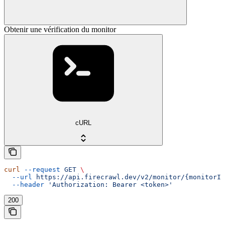
Obtenir une vérification du monitor
cURL
curl
 --request
 GET
 \
  --url
 https://api.firecrawl.dev/v2/monitor/{monitorId
  --header
 'Authorization: Bearer <token>'
200