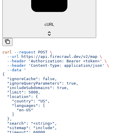
cURL
curl
 --request
 POST
 \
  --url
 https://api.firecrawl.dev/v2/map
 \
  --header
 'Authorization: Bearer <token>'
 \
  --header
 'Content-Type: application/json'
 \
  --data
 '
{
  "ignoreCache": false,
  "ignoreQueryParameters": true,
  "includeSubdomains": true,
  "limit": 5000,
  "location": {
    "country": "US",
    "languages": [
      "en-US"
    ]
  },
  "search": "<string>",
  "sitemap": "include",
  "timeout": 60000,