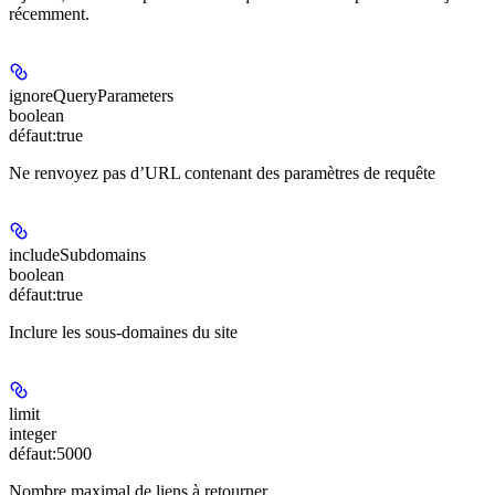
récemment.
ignoreQueryParameters
boolean
défaut:
true
Ne renvoyez pas d’URL contenant des paramètres de requête
includeSubdomains
boolean
défaut:
true
Inclure les sous-domaines du site
limit
integer
défaut:
5000
Nombre maximal de liens à retourner