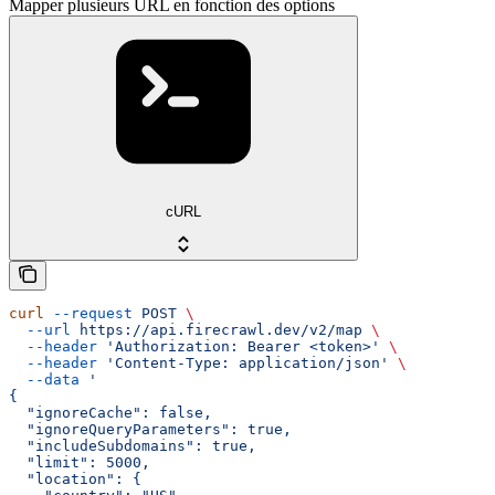
Mapper plusieurs URL en fonction des options
cURL
curl
 --request
 POST
 \
  --url
 https://api.firecrawl.dev/v2/map
 \
  --header
 'Authorization: Bearer <token>'
 \
  --header
 'Content-Type: application/json'
 \
  --data
 '
{
  "ignoreCache": false,
  "ignoreQueryParameters": true,
  "includeSubdomains": true,
  "limit": 5000,
  "location": {