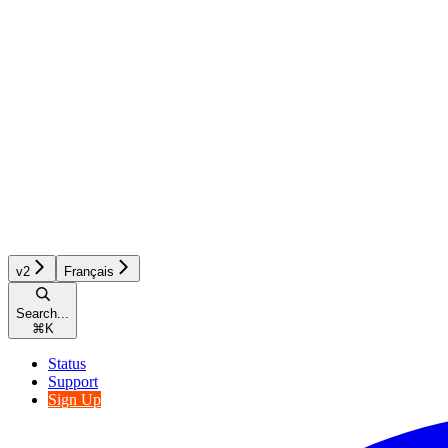
v2
Français
Search...
⌘
K
Status
Support
Sign Up