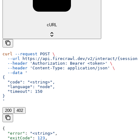
cURL
curl
 --request
 POST
 \
  --url
 https://api.firecrawl.dev/v2/interact/{sessionI
  --header
 'Authorization: Bearer <token>'
 \
  --header
 'Content-Type: application/json'
 \
  --data
 '
{
  "code": "<string>",
  "language": "node",
  "timeout": 150
}
'
200
402
{
  "error"
: 
"<string>"
,
  "exitCode"
: 
123
,