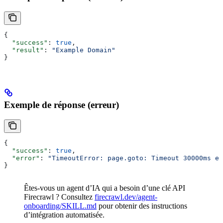
{
  "success"
: 
true
,
  "result"
: 
"Example Domain"
}
Exemple de réponse (erreur)
{
  "success"
: 
true
,
  "error"
: 
"TimeoutError: page.goto: Timeout 30000ms ex
}
Êtes-vous un agent d’IA qui a besoin d’une clé API
Firecrawl ? Consultez
firecrawl.dev/agent-
onboarding/SKILL.md
pour obtenir des instructions
d’intégration automatisée.