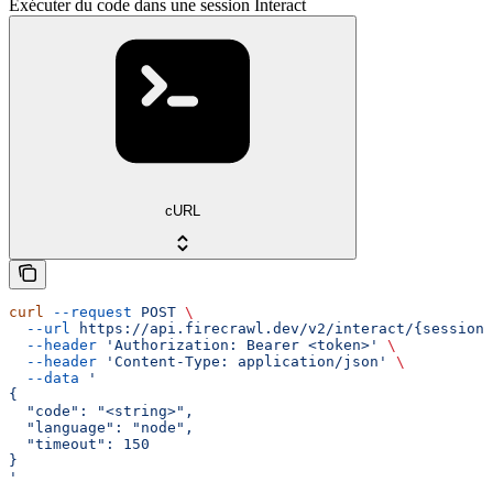
Exécuter du code dans une session Interact
cURL
curl
 --request
 POST
 \
  --url
 https://api.firecrawl.dev/v2/interact/{sessionI
  --header
 'Authorization: Bearer <token>'
 \
  --header
 'Content-Type: application/json'
 \
  --data
 '
{
  "code": "<string>",
  "language": "node",
  "timeout": 150
}
'