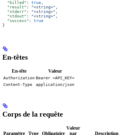
  "killed"
: 
true
,
  "result"
: 
"<string>"
,
  "stderr"
: 
"<string>"
,
  "stdout"
: 
"<string>"
,
  "success"
: 
true
}
En-têtes
En-tête
Valeur
Authorization
Bearer <API_KEY>
Content-Type
application/json
Corps de la requête
Valeur
Paramètre
Type
Obligatoire
par
Description