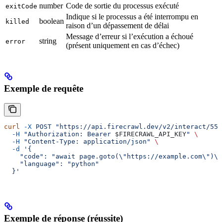
number
Code de sortie du processus exécuté
exitCode
Indique si le processus a été interrompu en
boolean
killed
raison d’un dépassement de délai
Message d’erreur si l’exécution a échoué
string
error
(présent uniquement en cas d’échec)
Exemple de requête
curl
 -X
 POST
 "https://api.firecrawl.dev/v2/interact/550
  -H
 "Authorization: Bearer 
$FIRECRAWL_API_KEY
"
 \
  -H
 "Content-Type: application/json"
 \
  -d
 '{
    "code": "await page.goto(\"https://example.com\")\n
    "language": "python"
  }'
Exemple de réponse (réussite)