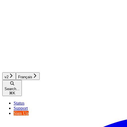
v2
Français
Search...
⌘
K
Status
Support
Sign Up