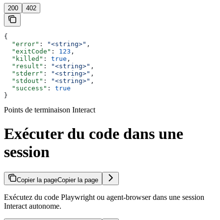
200
402
{
  "error"
: 
"<string>"
,
  "exitCode"
: 
123
,
  "killed"
: 
true
,
  "result"
: 
"<string>"
,
  "stderr"
: 
"<string>"
,
  "stdout"
: 
"<string>"
,
  "success"
: 
true
}
Points de terminaison Interact
Exécuter du code dans une
session
Copier la page
Copier la page
Exécutez du code Playwright ou agent-browser dans une session
Interact autonome.