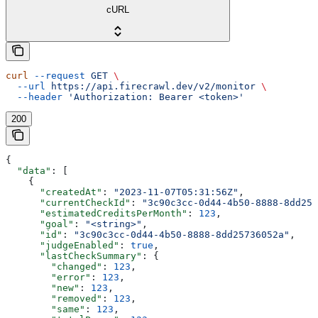
cURL
curl
 --request
 GET
 \
  --url
 https://api.firecrawl.dev/v2/monitor
 \
  --header
 'Authorization: Bearer <token>'
200
{
  "data"
: [
    {
      "createdAt"
: 
"2023-11-07T05:31:56Z"
,
      "currentCheckId"
: 
"3c90c3cc-0d44-4b50-8888-8dd257
      "estimatedCreditsPerMonth"
: 
123
,
      "goal"
: 
"<string>"
,
      "id"
: 
"3c90c3cc-0d44-4b50-8888-8dd25736052a"
,
      "judgeEnabled"
: 
true
,
      "lastCheckSummary"
: {
        "changed"
: 
123
,
        "error"
: 
123
,
        "new"
: 
123
,
        "removed"
: 
123
,
        "same"
: 
123
,