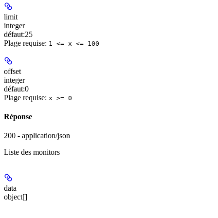
limit
integer
défaut:
25
Plage requise
:
1 <= x <= 100
offset
integer
défaut:
0
Plage requise
:
x >= 0
Réponse
200 - application/json
Liste des monitors
data
object[]