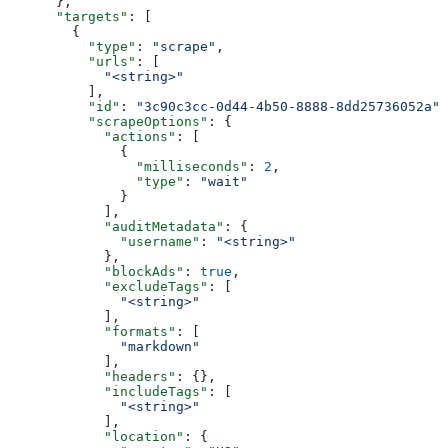
      },
      "targets"
: [
        {
          "type"
: 
"scrape"
,
          "urls"
: [
            "<string>"
          ],
          "id"
: 
"3c90c3cc-0d44-4b50-8888-8dd25736052a"
,
          "scrapeOptions"
: {
            "actions"
: [
              {
                "milliseconds"
: 
2
,
                "type"
: 
"wait"
              }
            ],
            "auditMetadata"
: {
              "username"
: 
"<string>"
            },
            "blockAds"
: 
true
,
            "excludeTags"
: [
              "<string>"
            ],
            "formats"
: [
              "markdown"
            ],
            "headers"
: {},
            "includeTags"
: [
              "<string>"
            ],
            "location"
: {