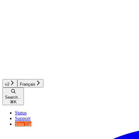
v2
Français
Search...
⌘
K
Status
Support
Sign Up