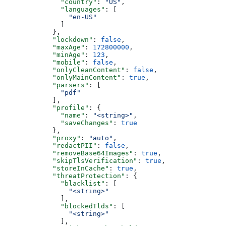
              "country"
: 
"US"
,
              "languages"
: [
                "en-US"
              ]
            },
            "lockdown"
: 
false
,
            "maxAge"
: 
172800000
,
            "minAge"
: 
123
,
            "mobile"
: 
false
,
            "onlyCleanContent"
: 
false
,
            "onlyMainContent"
: 
true
,
            "parsers"
: [
              "pdf"
            ],
            "profile"
: {
              "name"
: 
"<string>"
,
              "saveChanges"
: 
true
            },
            "proxy"
: 
"auto"
,
            "redactPII"
: 
false
,
            "removeBase64Images"
: 
true
,
            "skipTlsVerification"
: 
true
,
            "storeInCache"
: 
true
,
            "threatProtection"
: {
              "blacklist"
: [
                "<string>"
              ],
              "blockedTlds"
: [
                "<string>"
              ],