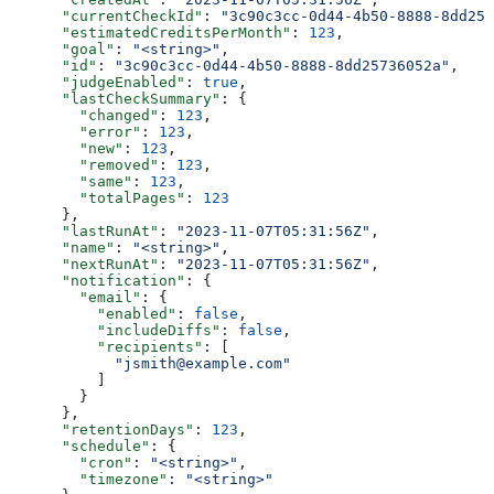
      "currentCheckId"
: 
"3c90c3cc-0d44-4b50-8888-8dd257
      "estimatedCreditsPerMonth"
: 
123
,
      "goal"
: 
"<string>"
,
      "id"
: 
"3c90c3cc-0d44-4b50-8888-8dd25736052a"
,
      "judgeEnabled"
: 
true
,
      "lastCheckSummary"
: {
        "changed"
: 
123
,
        "error"
: 
123
,
        "new"
: 
123
,
        "removed"
: 
123
,
        "same"
: 
123
,
        "totalPages"
: 
123
      },
      "lastRunAt"
: 
"2023-11-07T05:31:56Z"
,
      "name"
: 
"<string>"
,
      "nextRunAt"
: 
"2023-11-07T05:31:56Z"
,
      "notification"
: {
        "email"
: {
          "enabled"
: 
false
,
          "includeDiffs"
: 
false
,
          "recipients"
: [
            "jsmith@example.com"
          ]
        }
      },
      "retentionDays"
: 
123
,
      "schedule"
: {
        "cron"
: 
"<string>"
,
        "timezone"
: 
"<string>"