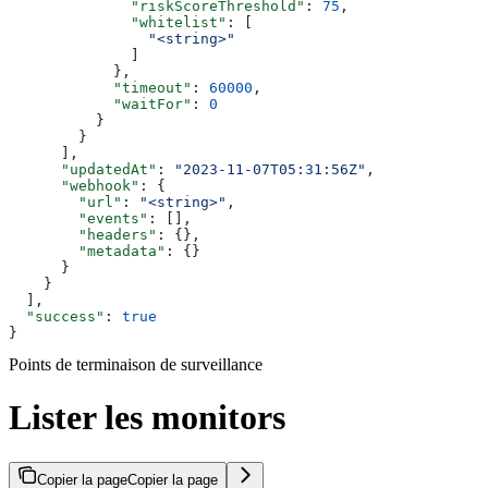
              "riskScoreThreshold"
: 
75
,
              "whitelist"
: [
                "<string>"
              ]
            },
            "timeout"
: 
60000
,
            "waitFor"
: 
0
          }
        }
      ],
      "updatedAt"
: 
"2023-11-07T05:31:56Z"
,
      "webhook"
: {
        "url"
: 
"<string>"
,
        "events"
: [],
        "headers"
: {},
        "metadata"
: {}
      }
    }
  ],
  "success"
: 
true
}
Points de terminaison de surveillance
Lister les monitors
Copier la page
Copier la page