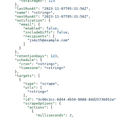
        "totalPages"
: 
123
      },
      "lastRunAt"
: 
"2023-11-07T05:31:56Z"
,
      "name"
: 
"<string>"
,
      "nextRunAt"
: 
"2023-11-07T05:31:56Z"
,
      "notification"
: {
        "email"
: {
          "enabled"
: 
false
,
          "includeDiffs"
: 
false
,
          "recipients"
: [
            "jsmith@example.com"
          ]
        }
      },
      "retentionDays"
: 
123
,
      "schedule"
: {
        "cron"
: 
"<string>"
,
        "timezone"
: 
"<string>"
      },
      "targets"
: [
        {
          "type"
: 
"scrape"
,
          "urls"
: [
            "<string>"
          ],
          "id"
: 
"3c90c3cc-0d44-4b50-8888-8dd25736052a"
,
          "scrapeOptions"
: {
            "actions"
: [
              {
                "milliseconds"
: 
2
,