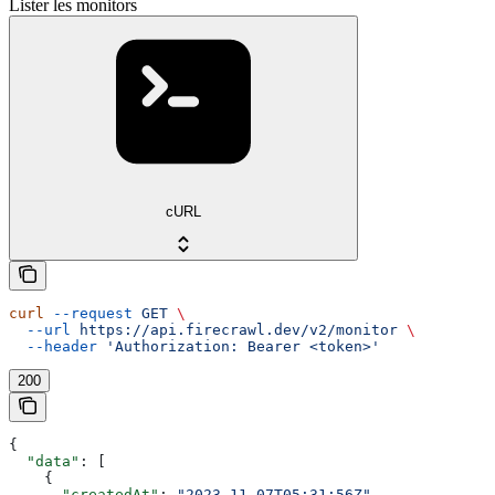
Lister les monitors
cURL
curl
 --request
 GET
 \
  --url
 https://api.firecrawl.dev/v2/monitor
 \
  --header
 'Authorization: Bearer <token>'
200
{
  "data"
: [
    {
      "createdAt"
: 
"2023-11-07T05:31:56Z"
,