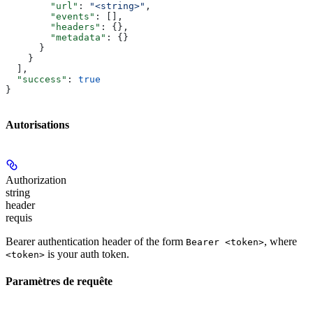
        "url"
: 
"<string>"
,
        "events"
: [],
        "headers"
: {},
        "metadata"
: {}
      }
    }
  ],
  "success"
: 
true
}
Autorisations
Authorization
string
header
requis
Bearer authentication header of the form
, where
Bearer <token>
is your auth token.
<token>
Paramètres de requête