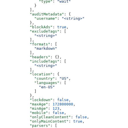
                "type"
: 
"wait"
              }
            ],
            "auditMetadata"
: {
              "username"
: 
"<string>"
            },
            "blockAds"
: 
true
,
            "excludeTags"
: [
              "<string>"
            ],
            "formats"
: [
              "markdown"
            ],
            "headers"
: {},
            "includeTags"
: [
              "<string>"
            ],
            "location"
: {
              "country"
: 
"US"
,
              "languages"
: [
                "en-US"
              ]
            },
            "lockdown"
: 
false
,
            "maxAge"
: 
172800000
,
            "minAge"
: 
123
,
            "mobile"
: 
false
,
            "onlyCleanContent"
: 
false
,
            "onlyMainContent"
: 
true
,
            "parsers"
: [