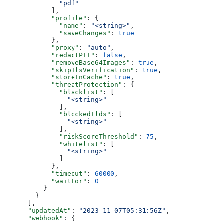
              "pdf"
            ],
            "profile"
: {
              "name"
: 
"<string>"
,
              "saveChanges"
: 
true
            },
            "proxy"
: 
"auto"
,
            "redactPII"
: 
false
,
            "removeBase64Images"
: 
true
,
            "skipTlsVerification"
: 
true
,
            "storeInCache"
: 
true
,
            "threatProtection"
: {
              "blacklist"
: [
                "<string>"
              ],
              "blockedTlds"
: [
                "<string>"
              ],
              "riskScoreThreshold"
: 
75
,
              "whitelist"
: [
                "<string>"
              ]
            },
            "timeout"
: 
60000
,
            "waitFor"
: 
0
          }
        }
      ],
      "updatedAt"
: 
"2023-11-07T05:31:56Z"
,
      "webhook"
: {