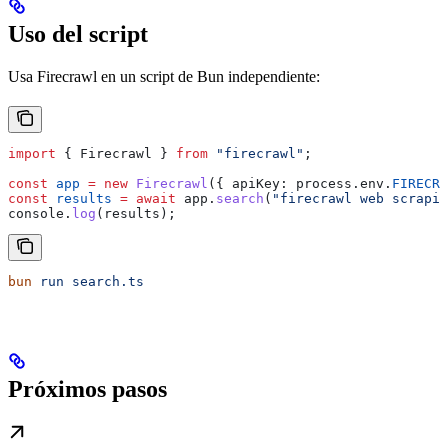
Uso del script
Usa Firecrawl en un script de Bun independiente:
import
 { 
Firecrawl
 } 
from
 "firecrawl"
;
const
 app
 =
 new
 Firecrawl
({ 
apiKey:
 process
.
env
.
FIRECRA
const
 results
 =
 await
 app
.
search
(
"firecrawl web scrapin
console
.
log
(
results
);
bun
 run
 search.ts
Próximos pasos