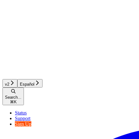
v2
Español
Search...
⌘
K
Status
Support
Sign Up