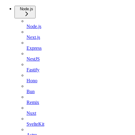
Node.js
Node.js
Next.js
Express
NestJS
Fastify
Hono
Bun
Remix
Nuxt
SvelteKit
Astro