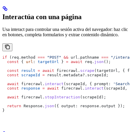
Interactúa con una página
Usa interact para controlar una sesión activa del navegador: haz clic
en botones, completa formularios y extrae contenido dinámico.
if
 (
req
.
method
 ===
 "POST"
 &&
 url
.
pathname
 ===
 "/interac
  const
 { 
url
: 
targetUrl
 } 
=
 await
 req
.
json
();
  const
 result
 =
 await
 firecrawl
.
scrape
(
targetUrl
, { 
fo
  const
 scrapeId
 =
 result
.
metadata
?.
scrapeId
;
  await
 firecrawl
.
interact
(
scrapeId
, { 
prompt:
 'Search 
  const
 response
 =
 await
 firecrawl
.
interact
(
scrapeId
, {
  await
 firecrawl
.
stopInteraction
(
scrapeId
);
  return
 Response
.
json
({ 
output:
 response
.
output
 });
}