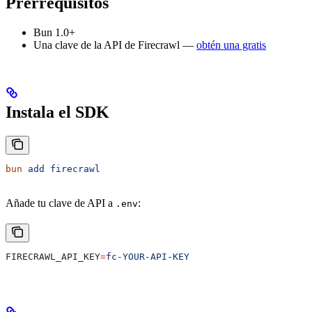
Prerrequisitos
Bun 1.0+
Una clave de la API de Firecrawl —
obtén una gratis
Instala el SDK
bun
 add
 firecrawl
Añade tu clave de API a
:
.env
FIRECRAWL_API_KEY
=
fc-YOUR-API-KEY