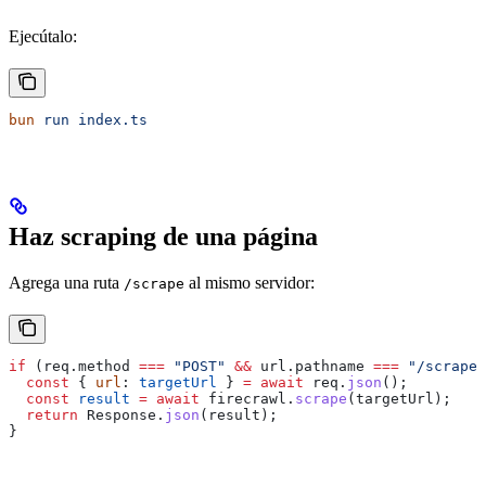
Ejecútalo:
bun
 run
 index.ts
Haz scraping de una página
Agrega una ruta
al mismo servidor:
/scrape
if
 (
req
.
method
 ===
 "POST"
 &&
 url
.
pathname
 ===
 "/scrape"
  const
 { 
url
: 
targetUrl
 } 
=
 await
 req
.
json
();
  const
 result
 =
 await
 firecrawl
.
scrape
(
targetUrl
);
  return
 Response
.
json
(
result
);
}