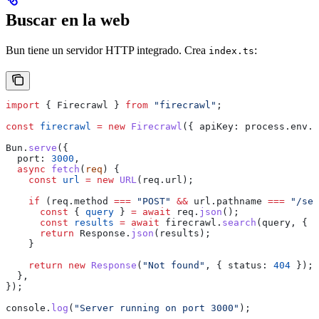
Buscar en la web
Bun tiene un servidor HTTP integrado. Crea
:
index.ts
import
 { 
Firecrawl
 } 
from
 "firecrawl"
;
const
 firecrawl
 =
 new
 Firecrawl
({ 
apiKey:
 process
.
env
.
F
Bun
.
serve
({
  port:
 3000
,
  async
 fetch
(
req
) {
    const
 url
 =
 new
 URL
(
req
.
url
);
    if
 (
req
.
method
 ===
 "POST"
 &&
 url
.
pathname
 ===
 "/sea
      const
 { 
query
 } 
=
 await
 req
.
json
();
      const
 results
 =
 await
 firecrawl
.
search
(
query
, { 
l
      return
 Response
.
json
(
results
);
    }
    return
 new
 Response
(
"Not found"
, { 
status:
 404
 });
  },
});
console
.
log
(
"Server running on port 3000"
);