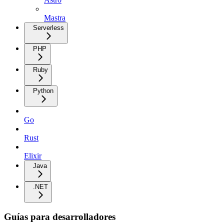
Mastra
Serverless
PHP
Ruby
Python
Go
Rust
Elixir
Java
.NET
Guías para desarrolladores