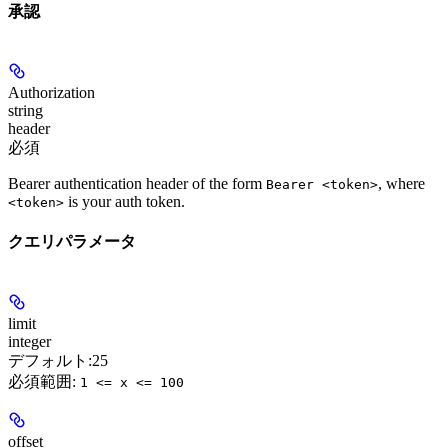
承認
Authorization
string
header
必須
Bearer authentication header of the form
, where
Bearer <token>
is your auth token.
<token>
クエリパラメータ
limit
integer
デフォルト:
25
必須範囲
:
1 <= x <= 100
offset