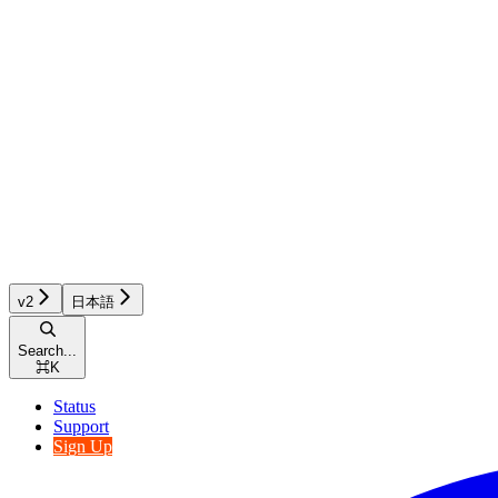
v2
日本語
Search...
⌘
K
Status
Support
Sign Up