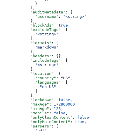
              }
            ],
            "auditMetadata"
: {
              "username"
: 
"<string>"
            },
            "blockAds"
: 
true
,
            "excludeTags"
: [
              "<string>"
            ],
            "formats"
: [
              "markdown"
            ],
            "headers"
: {},
            "includeTags"
: [
              "<string>"
            ],
            "location"
: {
              "country"
: 
"US"
,
              "languages"
: [
                "en-US"
              ]
            },
            "lockdown"
: 
false
,
            "maxAge"
: 
172800000
,
            "minAge"
: 
123
,
            "mobile"
: 
false
,
            "onlyCleanContent"
: 
false
,
            "onlyMainContent"
: 
true
,
            "parsers"
: [
              "pdf"