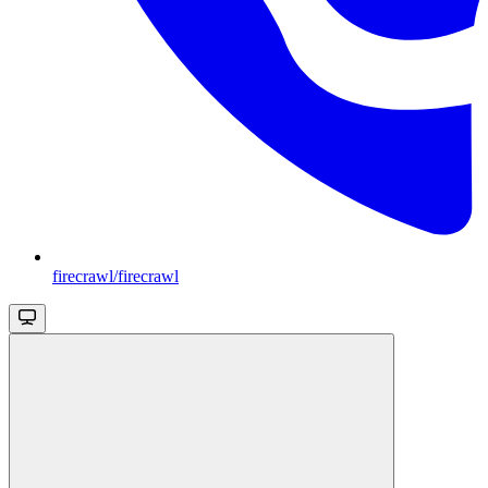
firecrawl/firecrawl