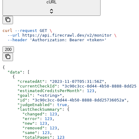
cURL
curl
 --request
 GET
 \
  --url
 https://api.firecrawl.dev/v2/monitor
 \
  --header
 'Authorization: Bearer <token>'
200
{
  "data"
: [
    {
      "createdAt"
: 
"2023-11-07T05:31:56Z"
,
      "currentCheckId"
: 
"3c90c3cc-0d44-4b50-8888-8dd257
      "estimatedCreditsPerMonth"
: 
123
,
      "goal"
: 
"<string>"
,
      "id"
: 
"3c90c3cc-0d44-4b50-8888-8dd25736052a"
,
      "judgeEnabled"
: 
true
,
      "lastCheckSummary"
: {
        "changed"
: 
123
,
        "error"
: 
123
,
        "new"
: 
123
,
        "removed"
: 
123
,
        "same"
: 
123
,
        "totalPages"
: 
123