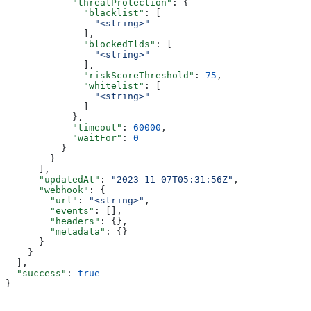
            "threatProtection"
: {
              "blacklist"
: [
                "<string>"
              ],
              "blockedTlds"
: [
                "<string>"
              ],
              "riskScoreThreshold"
: 
75
,
              "whitelist"
: [
                "<string>"
              ]
            },
            "timeout"
: 
60000
,
            "waitFor"
: 
0
          }
        }
      ],
      "updatedAt"
: 
"2023-11-07T05:31:56Z"
,
      "webhook"
: {
        "url"
: 
"<string>"
,
        "events"
: [],
        "headers"
: {},
        "metadata"
: {}
      }
    }
  ],
  "success"
: 
true
}