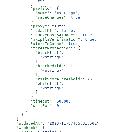
            ],
            "profile"
: {
              "name"
: 
"<string>"
,
              "saveChanges"
: 
true
            },
            "proxy"
: 
"auto"
,
            "redactPII"
: 
false
,
            "removeBase64Images"
: 
true
,
            "skipTlsVerification"
: 
true
,
            "storeInCache"
: 
true
,
            "threatProtection"
: {
              "blacklist"
: [
                "<string>"
              ],
              "blockedTlds"
: [
                "<string>"
              ],
              "riskScoreThreshold"
: 
75
,
              "whitelist"
: [
                "<string>"
              ]
            },
            "timeout"
: 
60000
,
            "waitFor"
: 
0
          }
        }
      ],
      "updatedAt"
: 
"2023-11-07T05:31:56Z"
,
      "webhook"
: {