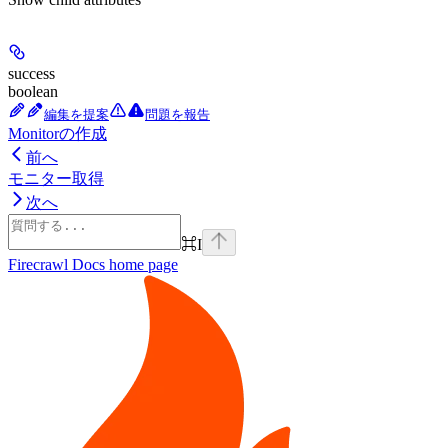
success
boolean
編集を提案
問題を報告
Monitorの作成
前へ
モニター取得
次へ
⌘
I
Firecrawl Docs
home page