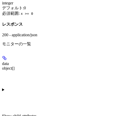
integer
デフォルト:
0
必須範囲
:
x >= 0
レスポンス
200 - application/json
モニターの一覧
data
object[]
Show
child attributes