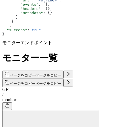
        "url"
: 
"<string>"
,
        "events"
: [],
        "headers"
: {},
        "metadata"
: {}
      }
    }
  ],
  "success"
: 
true
}
モニターエンドポイント
モニター一覧
ページをコピー
ページをコピー
ページをコピー
ページをコピー
GET
/
monitor