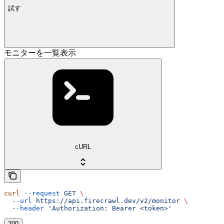
試す
モニターを一覧表示
cURL
curl
 --request
 GET
 \
  --url
 https://api.firecrawl.dev/v2/monitor
 \
  --header
 'Authorization: Bearer <token>'
200