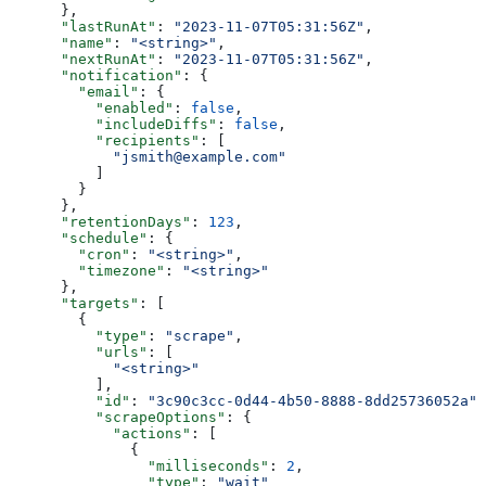
      },
      "lastRunAt"
: 
"2023-11-07T05:31:56Z"
,
      "name"
: 
"<string>"
,
      "nextRunAt"
: 
"2023-11-07T05:31:56Z"
,
      "notification"
: {
        "email"
: {
          "enabled"
: 
false
,
          "includeDiffs"
: 
false
,
          "recipients"
: [
            "jsmith@example.com"
          ]
        }
      },
      "retentionDays"
: 
123
,
      "schedule"
: {
        "cron"
: 
"<string>"
,
        "timezone"
: 
"<string>"
      },
      "targets"
: [
        {
          "type"
: 
"scrape"
,
          "urls"
: [
            "<string>"
          ],
          "id"
: 
"3c90c3cc-0d44-4b50-8888-8dd25736052a"
,
          "scrapeOptions"
: {
            "actions"
: [
              {
                "milliseconds"
: 
2
,
                "type"
: 
"wait"