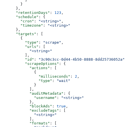
        }
      },
      "retentionDays"
: 
123
,
      "schedule"
: {
        "cron"
: 
"<string>"
,
        "timezone"
: 
"<string>"
      },
      "targets"
: [
        {
          "type"
: 
"scrape"
,
          "urls"
: [
            "<string>"
          ],
          "id"
: 
"3c90c3cc-0d44-4b50-8888-8dd25736052a"
,
          "scrapeOptions"
: {
            "actions"
: [
              {
                "milliseconds"
: 
2
,
                "type"
: 
"wait"
              }
            ],
            "auditMetadata"
: {
              "username"
: 
"<string>"
            },
            "blockAds"
: 
true
,
            "excludeTags"
: [
              "<string>"
            ],
            "formats"
: [