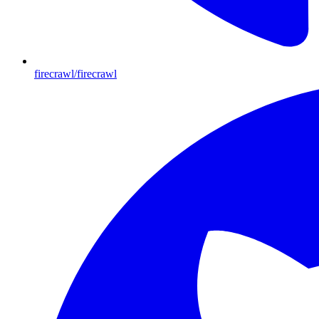
firecrawl/firecrawl