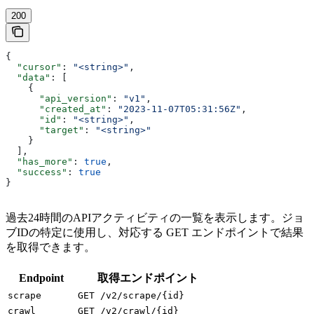
200
{
  "cursor"
: 
"<string>"
,
  "data"
: [
    {
      "api_version"
: 
"v1"
,
      "created_at"
: 
"2023-11-07T05:31:56Z"
,
      "id"
: 
"<string>"
,
      "target"
: 
"<string>"
    }
  ],
  "has_more"
: 
true
,
  "success"
: 
true
}
過去24時間のAPIアクティビティの一覧を表示します。ジョ
ブIDの特定に使用し、対応する GET エンドポイントで結果
を取得できます。
Endpoint
取得エンドポイント
scrape
GET /v2/scrape/{id}
crawl
GET /v2/crawl/{id}