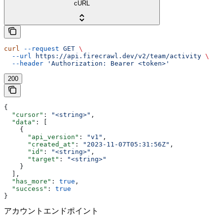
cURL
curl
 --request
 GET
 \
  --url
 https://api.firecrawl.dev/v2/team/activity
 \
  --header
 'Authorization: Bearer <token>'
200
{
  "cursor"
: 
"<string>"
,
  "data"
: [
    {
      "api_version"
: 
"v1"
,
      "created_at"
: 
"2023-11-07T05:31:56Z"
,
      "id"
: 
"<string>"
,
      "target"
: 
"<string>"
    }
  ],
  "has_more"
: 
true
,
  "success"
: 
true
}
アカウントエンドポイント