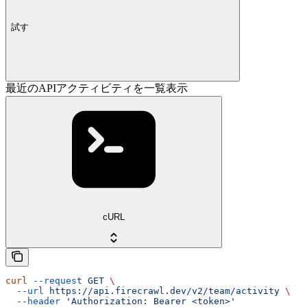
試す
最近のAPIアクティビティを一覧表示
cURL
curl
 --request
 GET
 \
  --url
 https://api.firecrawl.dev/v2/team/activity
 \
  --header
 'Authorization: Bearer <token>'