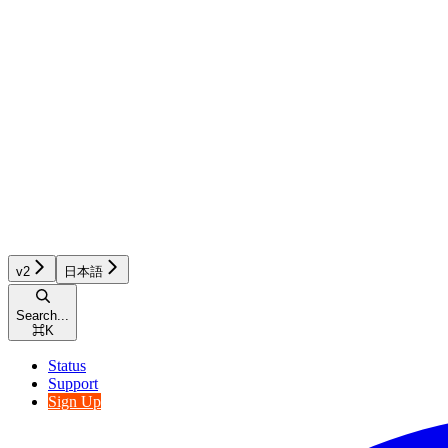
v2
日本語
Search...
⌘
K
Status
Support
Sign Up