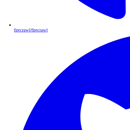
firecrawl/firecrawl