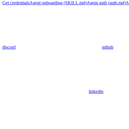
Get credentials
Agent onboarding (SKILL.md)
Agent auth (auth.md)
A
discord
github
linkedin