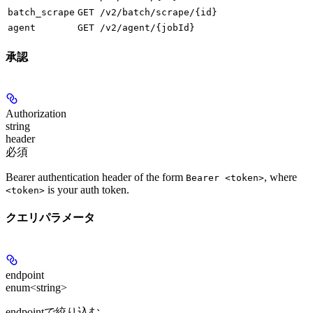
batch_scrape
GET /v2/batch/scrape/{id}
agent
GET /v2/agent/{jobId}
承認
Authorization
string
header
必須
Bearer authentication header of the form
, where
Bearer <token>
is your auth token.
<token>
クエリパラメータ
endpoint
enum<string>
endpointで絞り込む