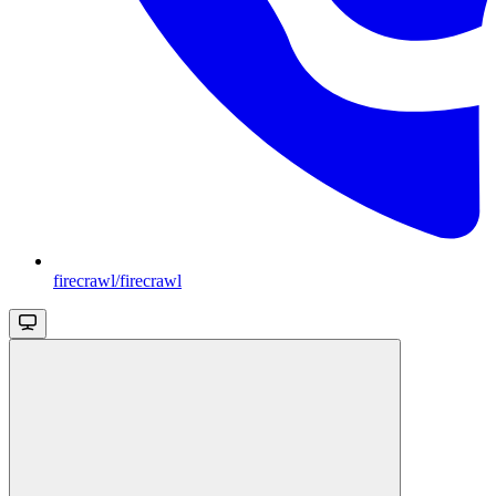
firecrawl/firecrawl