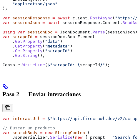
    "application/json"
);
var
 sessionResponse
 =
 await
 client
.
PostAsync
(
"https://a
var
 sessionJson
 =
 await
 sessionResponse
.
Content
.
ReadAsS
using
 var
 sessionDoc
 =
 JsonDocument
.
Parse
(
sessionJson
);
var
 scrapeId
 =
 sessionDoc
.
RootElement
    .
GetProperty
(
"data"
)
    .
GetProperty
(
"metadata"
)
    .
GetProperty
(
"scrapeId"
)
    .
GetString
();
Console
.
WriteLine
(
$"scrapeId: 
{
scrapeId
}
"
);
Paso 2 — Enviar interacciones
var
 interactUrl
 =
 $"https://api.firecrawl.dev/v2/scrape
// Buscar un producto
var
 searchBody
 =
 new
 StringContent
(
    JsonSerializer
.
Serialize
(
new
 { 
prompt
 =
 "Search for