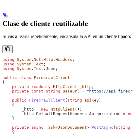
Clase de cliente reutilizable
Si vas a usarla repetidamente, encapsula la API en un cliente tipado:
using
 System
.
Net
.
Http
.
Headers
;
using
 System
.
Text
;
using
 System
.
Text
.
Json
;
public
 class
 FirecrawlClient
{
    private
 readonly
 HttpClient
 _http
;
    private
 const
 string
 BaseUrl
 =
 "https://api.firecra
    public
 FirecrawlClient
(
string
 apiKey
)
    {
        _http
 =
 new
 HttpClient
();
        _http
.
DefaultRequestHeaders
.
Authorization
 =
 new
    }
    private
 async
 Task
<
JsonDocument
> 
PostAsync
(
string
 e
    {