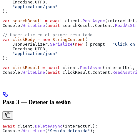
    Encoding
.
UTF8
,
    "application/json"
);
var
 searchResult
 =
 await
 client
.
PostAsync
(
interactUrl
, 
Console
.
WriteLine
(
await
 searchResult
.
Content
.
ReadAsStri
// Hacer clic en el primer resultado
var
 clickBody
 =
 new
 StringContent
(
    JsonSerializer
.
Serialize
(
new
 { 
prompt
 =
 "Click on t
    Encoding
.
UTF8
,
    "application/json"
);
var
 clickResult
 =
 await
 client
.
PostAsync
(
interactUrl
, 
c
Console
.
WriteLine
(
await
 clickResult
.
Content
.
ReadAsStrin
Paso 3 — Detener la sesión
await
 client
.
DeleteAsync
(
interactUrl
);
Console
.
WriteLine
(
"Sesión detenida"
);