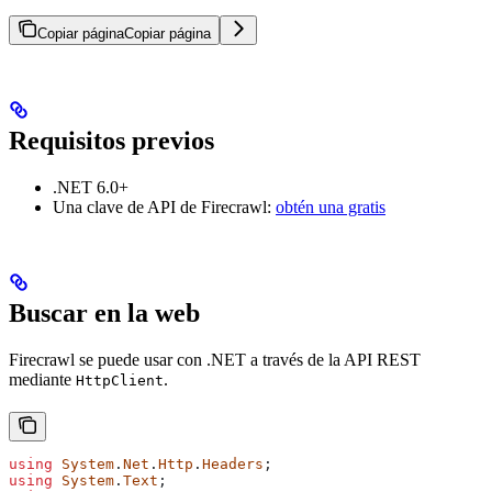
Copiar página
Copiar página
Requisitos previos
.NET 6.0+
Una clave de API de Firecrawl:
obtén una gratis
Buscar en la web
Firecrawl se puede usar con .NET a través de la API REST
mediante
.
HttpClient
using
 System
.
Net
.
Http
.
Headers
;
using
 System
.
Text
;