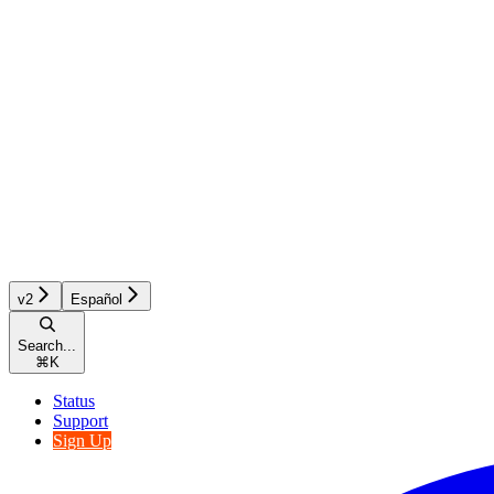
v2
Español
Search...
⌘
K
Status
Support
Sign Up