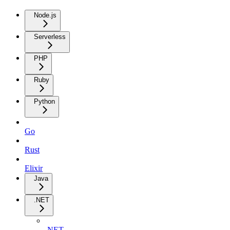
Node.js
Serverless
PHP
Ruby
Python
Go
Rust
Elixir
Java
.NET
.NET