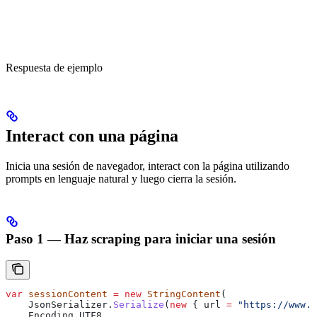
Respuesta de ejemplo
Interact con una página
Inicia una sesión de navegador, interact con la página utilizando
prompts en lenguaje natural y luego cierra la sesión.
Paso 1 — Haz scraping para iniciar una sesión
var
 sessionContent
 =
 new
 StringContent
(
    JsonSerializer
.
Serialize
(
new
 { 
url
 =
 "https://www.a
    Encoding
.
UTF8
,