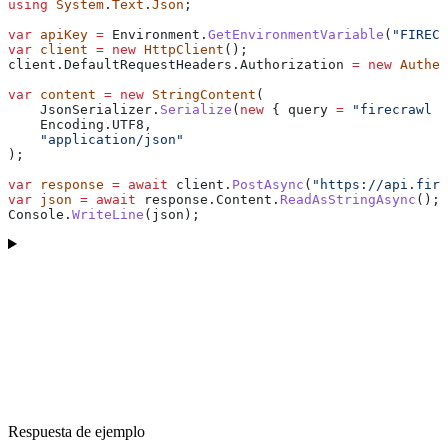
using
 System
.
Text
.
Json
;
var
 apiKey
 =
 Environment
.
GetEnvironmentVariable
(
"FIRECR
var
 client
 =
 new
 HttpClient
();
client
.
DefaultRequestHeaders
.
Authorization
 =
 new
 Authen
var
 content
 =
 new
 StringContent
(
    JsonSerializer
.
Serialize
(
new
 { 
query
 =
 "firecrawl w
    Encoding
.
UTF8
,
    "application/json"
);
var
 response
 =
 await
 client
.
PostAsync
(
"https://api.fire
var
 json
 =
 await
 response
.
Content
.
ReadAsStringAsync
();
Console
.
WriteLine
(
json
);
Respuesta de ejemplo