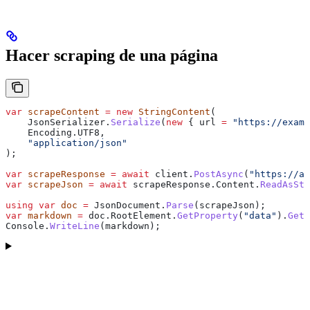
Hacer scraping de una página
var
 scrapeContent
 =
 new
 StringContent
(
    JsonSerializer
.
Serialize
(
new
 { 
url
 =
 "https://exam
    Encoding
.
UTF8
,
    "application/json"
);
var
 scrapeResponse
 =
 await
 client
.
PostAsync
(
"https://ap
var
 scrapeJson
 =
 await
 scrapeResponse
.
Content
.
ReadAsStr
using
 var
 doc
 =
 JsonDocument
.
Parse
(
scrapeJson
);
var
 markdown
 =
 doc
.
RootElement
.
GetProperty
(
"data"
).
GetP
Console
.
WriteLine
(
markdown
);