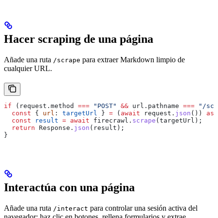
Hacer scraping de una página
Añade una ruta
para extraer Markdown limpio de
/scrape
cualquier URL.
if
 (
request
.
method
 ===
 "POST"
 &&
 url
.
pathname
 ===
 "/scr
  const
 { 
url
: 
targetUrl
 } 
=
 (
await
 request
.
json
()) 
as
 
  const
 result
 =
 await
 firecrawl
.
scrape
(
targetUrl
);
  return
 Response
.
json
(
result
);
}
Interactúa con una página
Añade una ruta
para controlar una sesión activa del
/interact
navegador: haz clic en botones, rellena formularios y extrae