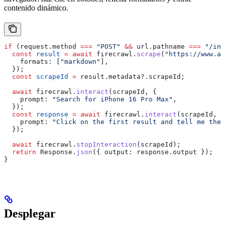
contenido dinámico.
if
 (
request
.
method
 ===
 "POST"
 &&
 url
.
pathname
 ===
 "/int
  const
 result
 =
 await
 firecrawl
.
scrape
(
"https://www.am
    formats:
 [
"markdown"
],
  });
  const
 scrapeId
 =
 result
.
metadata
?.
scrapeId
;
  await
 firecrawl
.
interact
(
scrapeId
, {
    prompt:
 "Search for iPhone 16 Pro Max"
,
  });
  const
 response
 =
 await
 firecrawl
.
interact
(
scrapeId
, {
    prompt:
 "Click on the first result and tell me the 
  });
  await
 firecrawl
.
stopInteraction
(
scrapeId
);
  return
 Response
.
json
({ 
output:
 response
.
output
 });
}
Desplegar