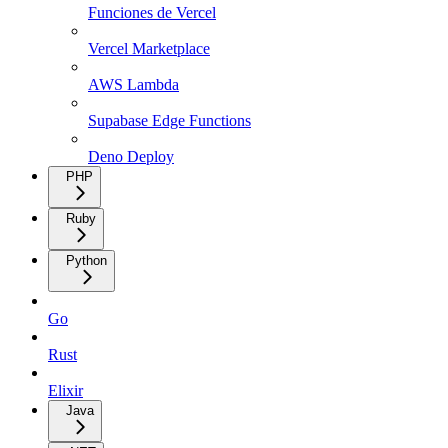
Funciones de Vercel
Vercel Marketplace
AWS Lambda
Supabase Edge Functions
Deno Deploy
PHP
Ruby
Python
Go
Rust
Elixir
Java