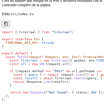
Crea un handler que busque en la web y devuelva resultados con el
contenido completo de la página.
Edita
:
src/index.ts
import
 { 
Firecrawl
 } 
from
 "firecrawl"
;
export
 interface
 Env
 {
  FIRECRAWL_API_KEY
:
 string
;
}
export
 default
 {
  async
 fetch
(
request
:
 Request
, 
env
:
 Env
)
:
 Promise
<
Resp
    const
 firecrawl
 =
 new
 Firecrawl
({ 
apiKey:
 env
.
FIREC
    const
 url
 =
 new
 URL
(
request
.
url
);
    if
 (
request
.
method
 ===
 "POST"
 &&
 url
.
pathname
 ===
 "
      const
 { 
query
 } 
=
 (
await
 request
.
json
()) 
as
 { 
que
      const
 results
 =
 await
 firecrawl
.
search
(
query
, { 
l
      return
 Response
.
json
(
results
);
    }
    return
 new
 Response
(
"Not found"
, { 
status:
 404
 });
  }
,
}
;