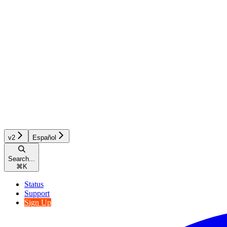
v2
Español
Search...
⌘
K
Status
Support
Sign Up