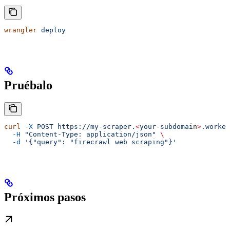
wrangler
 deploy
Pruébalo
curl
 -X
 POST
 https://my-scraper.
<
your-subdomai
n
>
.worker
  -H
 "Content-Type: application/json"
 \
  -d
 '{"query": "firecrawl web scraping"}'
Próximos pasos