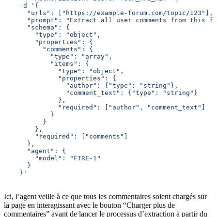
    -d
 '{
      "urls": ["https://example-forum.com/topic/123"],
      "prompt": "Extract all user comments from this fo
      "schema": {
        "type": "object",
        "properties": {
          "comments": {
            "type": "array",
            "items": {
              "type": "object",
              "properties": {
                "author": {"type": "string"},
                "comment_text": {"type": "string"}
              },
              "required": ["author", "comment_text"]
            }
          }
        },
        "required": ["comments"]
      },
      "agent": {
        "model": "FIRE-1"
      }
    }'
Ici, l’agent veille à ce que tous les commentaires soient chargés sur
la page en interagissant avec le bouton “Charger plus de
commentaires” avant de lancer le processus d’extraction à partir du