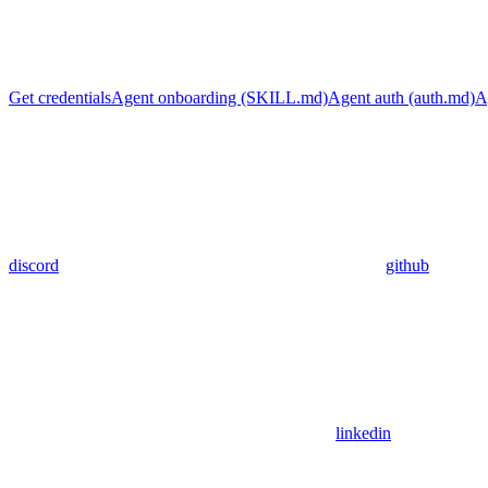
Get credentials
Agent onboarding (SKILL.md)
Agent auth (auth.md)
A
discord
github
linkedin