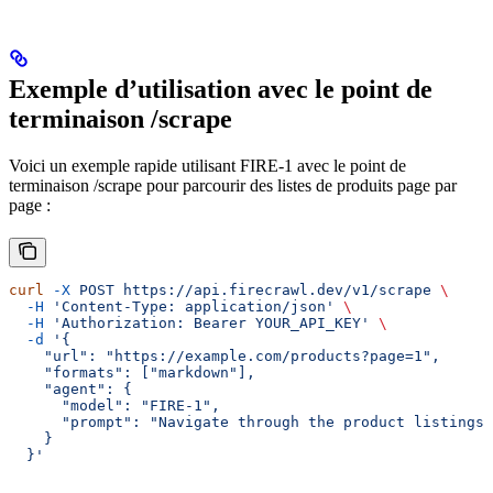
Exemple d’utilisation avec le point de
terminaison /scrape
Voici un exemple rapide utilisant FIRE-1 avec le point de
terminaison /scrape pour parcourir des listes de produits page par
page :
curl
 -X
 POST
 https://api.firecrawl.dev/v1/scrape
 \
  -H
 'Content-Type: application/json'
 \
  -H
 'Authorization: Bearer YOUR_API_KEY'
 \
  -d
 '{
    "url": "https://example.com/products?page=1",
    "formats": ["markdown"],
    "agent": {
      "model": "FIRE-1",
      "prompt": "Navigate through the product listings 
    }
  }'