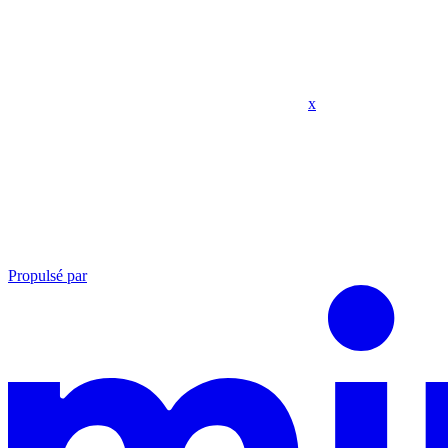
x
Propulsé par