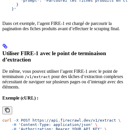
        "prompt": "Parcourez les fiches produits en cli
      }
    }'
Dans cet exemple, l’agent FIRE-1 est chargé de parcourir la
pagination des fiches produits avant d’effectuer le scraping final.
Utiliser FIRE-1 avec le point de terminaison
d’extraction
De même, vous pouvez utiliser l’agent FIRE-1 avec le point de
terminaison
pour des tâches d’extraction complexes
/v1/extract
nécessitant de naviguer sur plusieurs pages ou d’interagir avec des
éléments.
Exemple (cURL) :
curl
 -X
 POST
 https://api.firecrawl.dev/v1/extract
 \
    -H
 'Content-Type: application/json'
 \
    -H
 'Authorization: Bearer YOUR_API_KEY'
 \