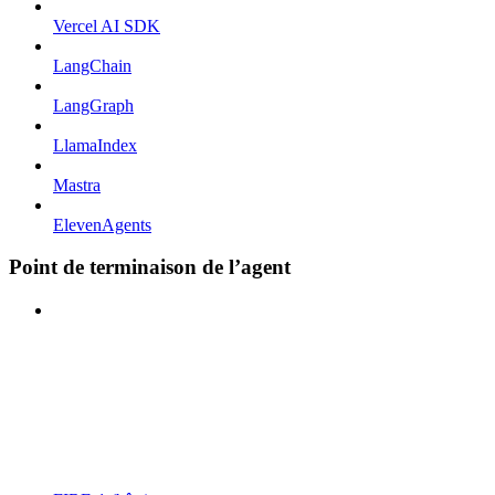
Vercel AI SDK
LangChain
LangGraph
LlamaIndex
Mastra
ElevenAgents
Point de terminaison de l’agent