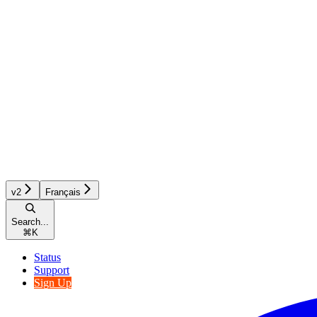
v2
Français
Search...
⌘
K
Status
Support
Sign Up