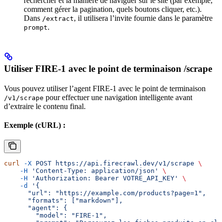
rechercher et la manière de naviguer sur le site (par exemple,
comment gérer la pagination, quels boutons cliquer, etc.).
Dans
, il utilisera l’invite fournie dans le paramètre
/extract
.
prompt
Utiliser FIRE-1 avec le point de terminaison /scrape
Vous pouvez utiliser l’agent FIRE-1 avec le point de terminaison
pour effectuer une navigation intelligente avant
/v1/scrape
d’extraire le contenu final.
Exemple (cURL) :
curl
 -X
 POST
 https://api.firecrawl.dev/v1/scrape
 \
    -H
 'Content-Type: application/json'
 \
    -H
 'Authorization: Bearer VOTRE_API_KEY'
 \
    -d
 '{
      "url": "https://example.com/products?page=1",
      "formats": ["markdown"],
      "agent": {
        "model": "FIRE-1",