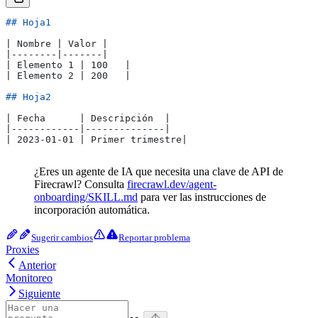
## Hoja1
| Nombre | Valor |
|--------|-------|
| Elemento 1 | 100   |
| Elemento 2 | 200   |
## Hoja2
| Fecha      | Descripción  |
|------------|--------------|
| 2023-01-01 | Primer trimestre|
¿Eres un agente de IA que necesita una clave de API de
Firecrawl? Consulta
firecrawl.dev/agent-
onboarding/SKILL.md
para ver las instrucciones de
incorporación automática.
Sugerir cambios
Reportar problema
Proxies
Anterior
Monitoreo
Siguiente