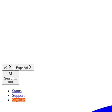
v2
Español
Search...
⌘
K
Status
Support
Sign Up