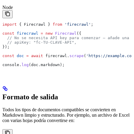
Node
import
 { 
Firecrawl
 } 
from
 'firecrawl'
;
const
 firecrawl
 =
 new
 Firecrawl
({
  // No se necesita API key para comenzar — añade una p
  // apiKey: "fc-TU-CLAVE-API",
});
const
 doc
 =
 await
 firecrawl
.
scrape
(
'https://example.com
console
.
log
(
doc
.
markdown
);
Formato de salida
Todos los tipos de documentos compatibles se convierten en
Markdown limpio y estructurado. Por ejemplo, un archivo de Excel
con varias hojas podría convertirse en: