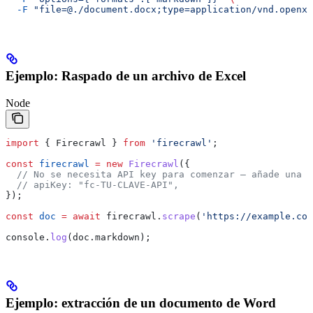
  -F
 "file=@./document.docx;type=application/vnd.openxm
Ejemplo: Raspado de un archivo de Excel
Node
import
 { 
Firecrawl
 } 
from
 'firecrawl'
;
const
 firecrawl
 =
 new
 Firecrawl
({
  // No se necesita API key para comenzar — añade una p
  // apiKey: "fc-TU-CLAVE-API",
});
const
 doc
 =
 await
 firecrawl
.
scrape
(
'https://example.com
console
.
log
(
doc
.
markdown
);
Ejemplo: extracción de un documento de Word