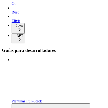
Go
Rust
Elixir
Java
.NET
Guías para desarrolladores
Plantillas Full‑Stack