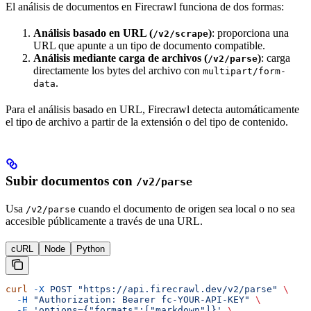
El análisis de documentos en Firecrawl funciona de dos formas:
Análisis basado en URL (
)
: proporciona una
/v2/scrape
URL que apunte a un tipo de documento compatible.
Análisis mediante carga de archivos (
)
: carga
/v2/parse
directamente los bytes del archivo con
multipart/form-
.
data
Para el análisis basado en URL, Firecrawl detecta automáticamente
el tipo de archivo a partir de la extensión o del tipo de contenido.
Subir documentos con
/v2/parse
Usa
cuando el documento de origen sea local o no sea
/v2/parse
accesible públicamente a través de una URL.
cURL
Node
Python
curl
 -X
 POST
 "https://api.firecrawl.dev/v2/parse"
 \
  -H
 "Authorization: Bearer fc-YOUR-API-KEY"
 \
  -F
 'options={"formats":["markdown"]}'
 \