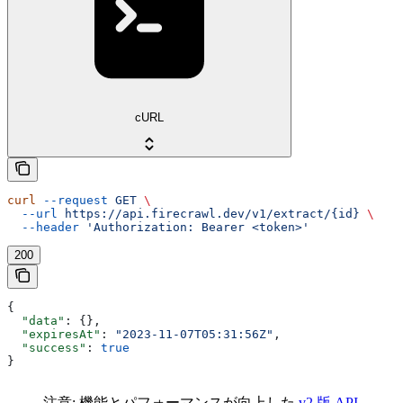
cURL
curl
 --request
 GET
 \
  --url
 https://api.firecrawl.dev/v1/extract/{id}
 \
  --header
 'Authorization: Bearer <token>'
200
{
  "data"
: {},
  "expiresAt"
: 
"2023-11-07T05:31:56Z"
,
  "success"
: 
true
}
注意: 機能とパフォーマンスが向上した
v2 版 API