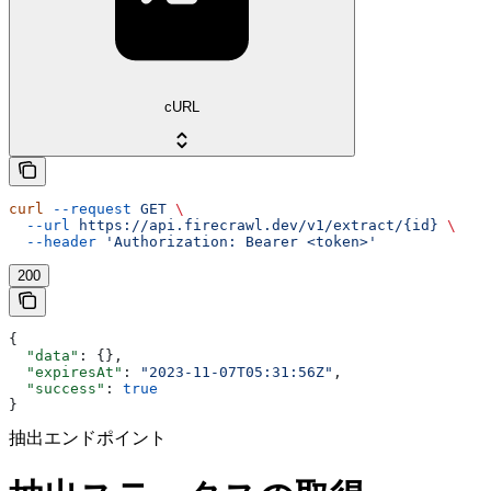
cURL
curl
 --request
 GET
 \
  --url
 https://api.firecrawl.dev/v1/extract/{id}
 \
  --header
 'Authorization: Bearer <token>'
200
{
  "data"
: {},
  "expiresAt"
: 
"2023-11-07T05:31:56Z"
,
  "success"
: 
true
}
抽出エンドポイント