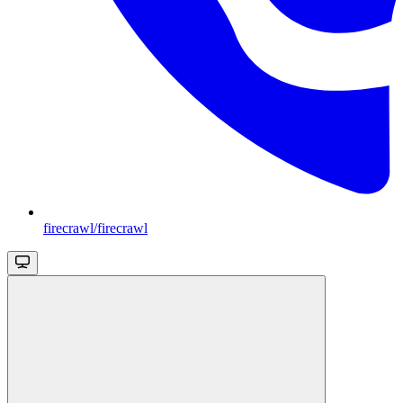
firecrawl/firecrawl