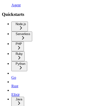
Agent
Quickstarts
Node.js
Serverless
PHP
Ruby
Python
Go
Rust
Elixir
Java