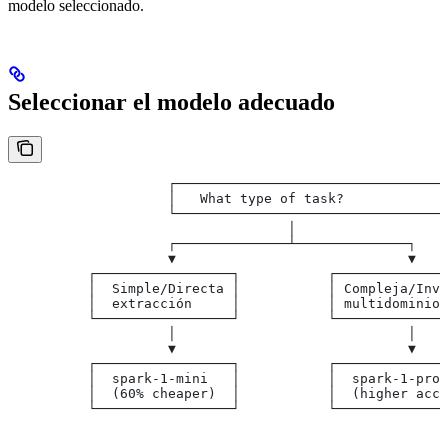
modelo seleccionado.
Seleccionar el modelo adecuado
                    ┌─────────────────────────────────┐
                    │   What type of task?            │
                    └─────────────────────────────────┘
                                   │
                    ┌──────────────┴──────────────┐
                    ▼                             ▼
          ┌─────────────────┐           ┌──────────────
          │  Simple/Directa │           │ Compleja/Inve
          │  extracción     │           │ multidominio 
          └─────────────────┘           └──────────────
                    │                             │
                    ▼                             ▼
          ┌─────────────────┐           ┌──────────────
          │  spark-1-mini   │           │  spark-1-pro 
          │  (60% cheaper)  │           │  (higher acc.
          └─────────────────┘           └──────────────