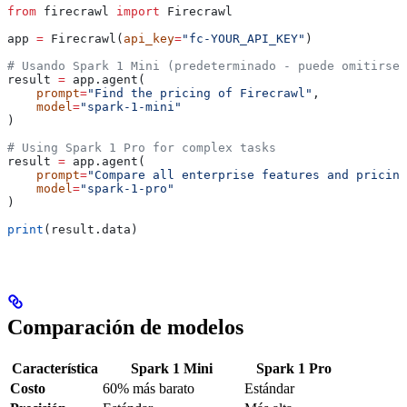
from
 firecrawl 
import
 Firecrawl
app 
=
 Firecrawl(
api_key
=
"fc-YOUR_API_KEY"
)
# Usando Spark 1 Mini (predeterminado - puede omitirse)
result 
=
 app.agent(
    prompt
=
"Find the pricing of Firecrawl"
,
    model
=
"spark-1-mini"
)
# Using Spark 1 Pro for complex tasks
result 
=
 app.agent(
    prompt
=
"Compare all enterprise features and pricing
    model
=
"spark-1-pro"
)
print
(result.data)
Comparación de modelos
Característica
Spark 1 Mini
Spark 1 Pro
Costo
60% más barato
Estándar