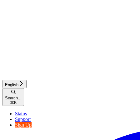
English
Search...
⌘
K
Status
Support
Sign Up