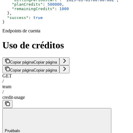
    "planCredits"
: 
500000
,
    "remainingCredits"
: 
1000
  },
  "success"
: 
true
}
Endpoints de cuenta
Uso de créditos
Copiar página
Copiar página
Copiar página
Copiar página
GET
/
team
/
credit-usage
Pruébalo