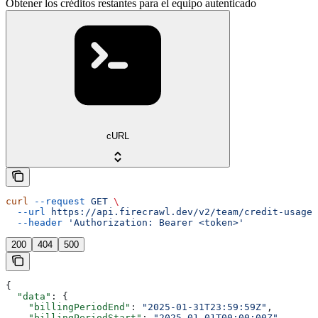
Obtener los créditos restantes para el equipo autenticado
cURL
curl
 --request
 GET
 \
  --url
 https://api.firecrawl.dev/v2/team/credit-usage
 
  --header
 'Authorization: Bearer <token>'
200
404
500
{
  "data"
: {
    "billingPeriodEnd"
: 
"2025-01-31T23:59:59Z"
,
    "billingPeriodStart"
: 
"2025-01-01T00:00:00Z"
,