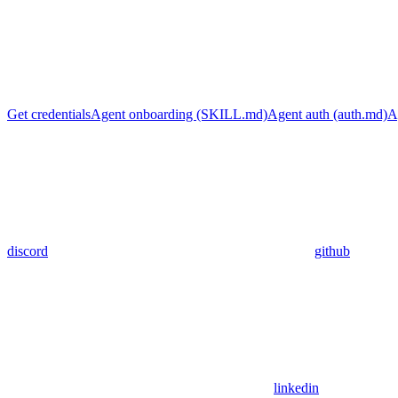
Get credentials
Agent onboarding (SKILL.md)
Agent auth (auth.md)
A
discord
github
linkedin