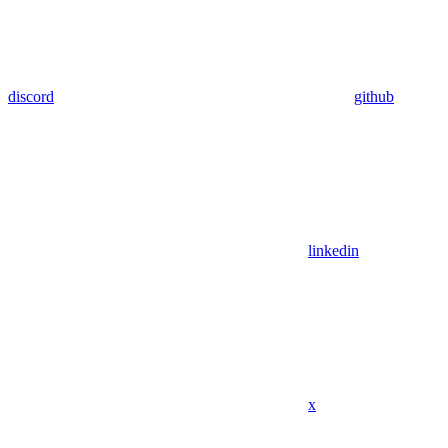
discord
github
linkedin
x