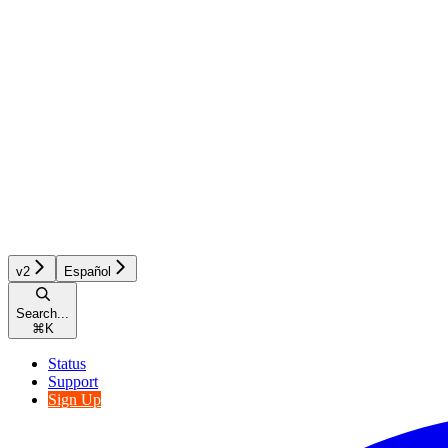
v2
Español
Search...
⌘
K
Status
Support
Sign Up