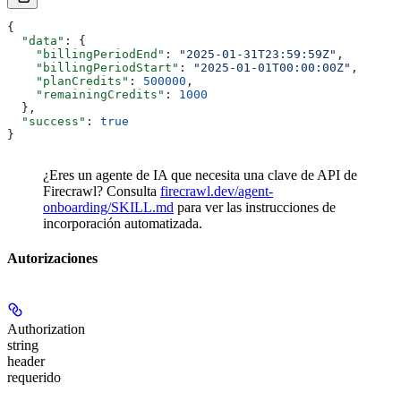
{
  "data"
: {
    "billingPeriodEnd"
: 
"2025-01-31T23:59:59Z"
,
    "billingPeriodStart"
: 
"2025-01-01T00:00:00Z"
,
    "planCredits"
: 
500000
,
    "remainingCredits"
: 
1000
  },
  "success"
: 
true
}
¿Eres un agente de IA que necesita una clave de API de
Firecrawl? Consulta
firecrawl.dev/agent-
onboarding/SKILL.md
para ver las instrucciones de
incorporación automatizada.
Autorizaciones
Authorization
string
header
requerido