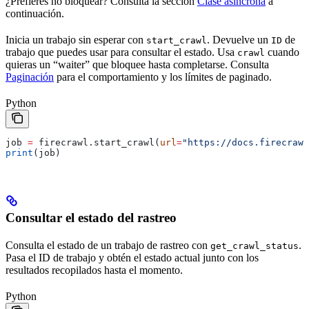
¿Prefieres no bloquear? Consulta la sección
Clase asíncrona
a
continuación.
Inicia un trabajo sin esperar con
. Devuelve un
de
start_crawl
ID
trabajo que puedes usar para consultar el estado. Usa
cuando
crawl
quieras un “waiter” que bloquee hasta completarse. Consulta
Paginación
para el comportamiento y los límites de paginado.
Python
job 
=
 firecrawl.start_crawl(
url
=
"https://docs.firecrawl
print
(job)
Consultar el estado del rastreo
Consulta el estado de un trabajo de rastreo con
.
get_crawl_status
Pasa el ID de trabajo y obtén el estado actual junto con los
resultados recopilados hasta el momento.
Python