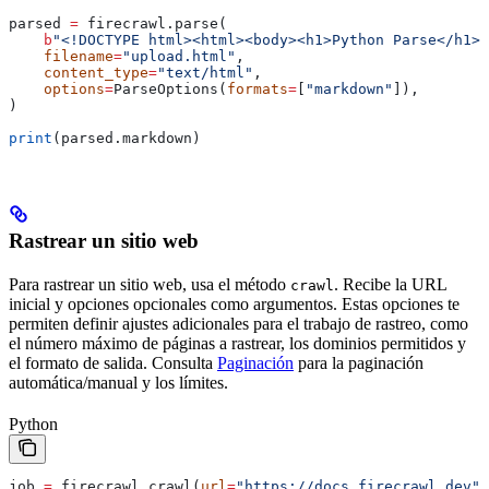
parsed 
=
 firecrawl.parse(
    b
"<!DOCTYPE html><html><body><h1>Python Parse</h1><
    filename
=
"upload.html"
,
    content_type
=
"text/html"
,
    options
=
ParseOptions(
formats
=
[
"markdown"
]),
)
print
(parsed.markdown)
Rastrear un sitio web
Para rastrear un sitio web, usa el método
. Recibe la URL
crawl
inicial y opciones opcionales como argumentos. Estas opciones te
permiten definir ajustes adicionales para el trabajo de rastreo, como
el número máximo de páginas a rastrear, los dominios permitidos y
el formato de salida. Consulta
Paginación
para la paginación
automática/manual y los límites.
Python
job 
=
 firecrawl.crawl(
url
=
"https://docs.firecrawl.dev"
,