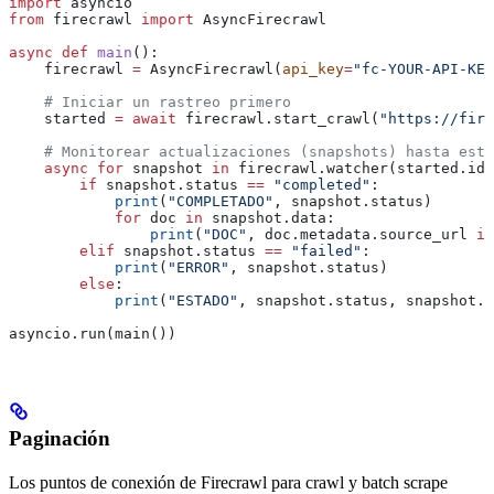
import
 asyncio
from
 firecrawl 
import
 AsyncFirecrawl
async
 def
 main
():
    firecrawl 
=
 AsyncFirecrawl(
api_key
=
"fc-YOUR-API-KEY
    # Iniciar un rastreo primero
    started 
=
 await
 firecrawl.start_crawl(
"https://fir
    # Monitorear actualizaciones (snapshots) hasta esta
    async
 for
 snapshot 
in
 firecrawl.watcher(started.id,
        if
 snapshot.status 
==
 "completed"
:
            print
(
"COMPLETADO"
, snapshot.status)
            for
 doc 
in
 snapshot.data:
                print
(
"DOC"
, doc.metadata.source_url 
if
        elif
 snapshot.status 
==
 "failed"
:
            print
(
"ERROR"
, snapshot.status)
        else
:
            print
(
"ESTADO"
, snapshot.status, snapshot.c
asyncio.run(main())
Paginación
Los puntos de conexión de Firecrawl para crawl y batch scrape