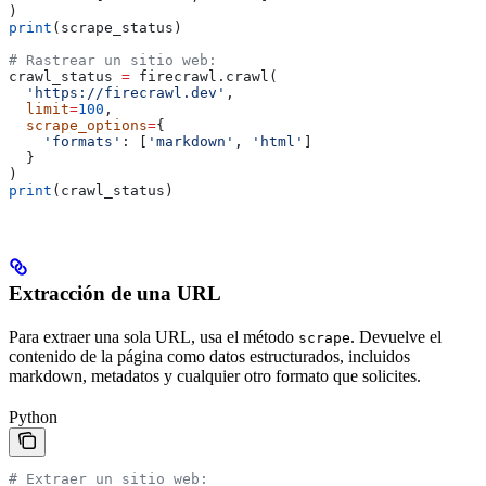
)
print
(scrape_status)
# Rastrear un sitio web:
crawl_status 
=
 firecrawl.crawl(
  'https://firecrawl.dev'
, 
  limit
=
100
, 
  scrape_options
=
{
    'formats'
: [
'markdown'
, 
'html'
]
  }
)
print
(crawl_status)
Extracción de una URL
Para extraer una sola URL, usa el método
. Devuelve el
scrape
contenido de la página como datos estructurados, incluidos
markdown, metadatos y cualquier otro formato que solicites.
Python
# Extraer un sitio web: