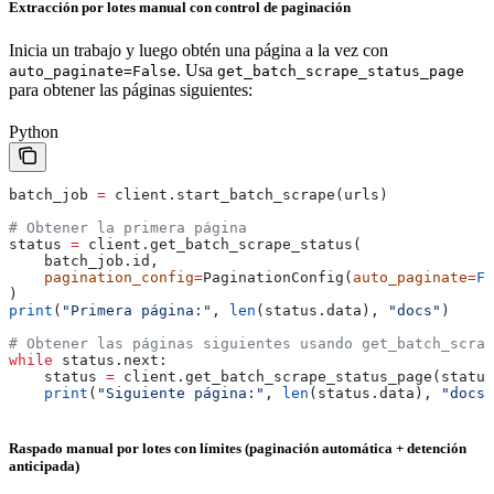
Extracción por lotes manual con control de paginación
Inicia un trabajo y luego obtén una página a la vez con
. Usa
auto_paginate=False
get_batch_scrape_status_page
para obtener las páginas siguientes:
Python
batch_job 
=
 client.start_batch_scrape(urls)
# Obtener la primera página
status 
=
 client.get_batch_scrape_status(
    batch_job.id,
    pagination_config
=
PaginationConfig(
auto_paginate
=
Fa
)
print
(
"Primera página:"
, 
len
(status.data), 
"docs"
)
# Obtener las páginas siguientes usando get_batch_scrap
while
 status.next:
    status 
=
 client.get_batch_scrape_status_page(status
    print
(
"Siguiente página:"
, 
len
(status.data), 
"docs"
Raspado manual por lotes con límites (paginación automática + detención
anticipada)