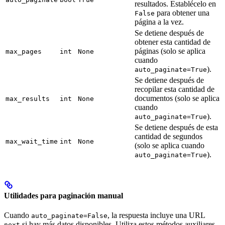
resultados. Establécelo en
para obtener una
False
página a la vez.
Se detiene después de
obtener esta cantidad de
páginas (solo se aplica
max_pages
int
None
cuando
).
auto_paginate=True
Se detiene después de
recopilar esta cantidad de
documentos (solo se aplica
max_results
int
None
cuando
).
auto_paginate=True
Se detiene después de esta
cantidad de segundos
max_wait_time
int
None
(solo se aplica cuando
).
auto_paginate=True
Utilidades para paginación manual
Cuando
, la respuesta incluye una URL
auto_paginate=False
si hay más datos disponibles. Utiliza estos métodos auxiliares
next