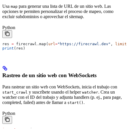
Usa
para generar una lista de URL de un sitio web. Las
map
opciones te permiten personalizar el proceso de mapeo, como
excluir subdominios o aprovechar el sitemap.
Python
res 
=
 firecrawl.map(
url
=
"https://firecrawl.dev"
, 
limit
=
print
(res)
Rastreo de un sitio web con WebSockets
Para rastrear un sitio web con WebSockets, inicia el trabajo con
y suscríbete usando el helper
. Crea un
start_crawl
watcher
watcher con el ID del trabajo y adjunta handlers (p. ej., para page,
completed, failed) antes de llamar a
.
start()
Python