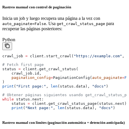
Rastreo manual con control de paginación
Inicia un job y luego recupera una página a la vez con
. Usa
para
auto_paginate=False
get_crawl_status_page
recuperar las páginas posteriores:
Python
crawl_job 
=
 client.start_crawl(
"https://example.com"
, 
l
# Fetch first page
status 
=
 client.get_crawl_status(
    crawl_job.id,
    pagination_config
=
PaginationConfig(
auto_paginate
=
Fa
)
print
(
"First page:"
, 
len
(status.data), 
"docs"
)
# Obtener páginas siguientes usando get_crawl_status_pa
while
 status.next:
    status 
=
 client.get_crawl_status_page(status.next)
    print
(
"Next page:"
, 
len
(status.data), 
"docs"
)
Rastreo manual con límites (paginación automática + detención anticipada)