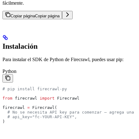
fácilmente.
Copiar página
Copiar página
Instalación
Para instalar el SDK de Python de Firecrawl, puedes usar pip:
Python
# pip install firecrawl-py
from
 firecrawl 
import
 Firecrawl
firecrawl 
=
 Firecrawl(
  # No se necesita API key para comenzar — agrega una p
  # api_key="fc-YOUR-API-KEY",
)