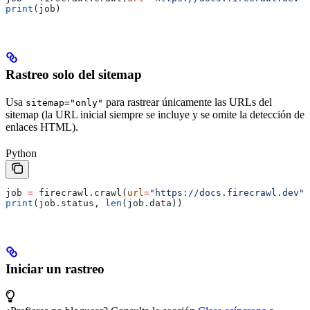
print
(job)
Rastreo solo del sitemap
Usa
para rastrear únicamente las URLs del
sitemap="only"
sitemap (la URL inicial siempre se incluye y se omite la detección de
enlaces HTML).
Python
job 
=
 firecrawl.crawl(
url
=
"https://docs.firecrawl.dev"
,
print
(job.status, 
len
(job.data))
Iniciar un rastreo