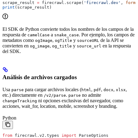
scrape_result 
=
 firecrawl.scrape(
'firecrawl.dev'
, 
forma
print
(scrape_result)
El SDK de Python convierte todos los nombres de los campos de la
respuesta de
a
. Por ejemplo, los campos de
camelCase
snake_case
metadatos como
,
y
de la API se
ogImage
ogTitle
sourceURL
convierten en
,
y
en la respuesta
og_image
og_title
source_url
del SDK.
Análisis de archivos cargados
Usa
para cargar archivos locales (
,
,
,
,
parse
html
pdf
docx
xlsx
etc.) directamente en
.
no admite
/v2/parse
parse
ni opciones exclusivas del navegador, como
changeTracking
acciones, wait_for, location, mobile, screenshot y branding.
Python
from
 firecrawl.v2.types 
import
 ParseOptions