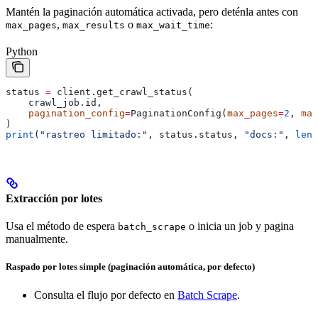
Mantén la paginación automática activada, pero deténla antes con
,
o
:
max_pages
max_results
max_wait_time
Python
status 
=
 client.get_crawl_status(
    crawl_job.id,
    pagination_config
=
PaginationConfig(
max_pages
=
2
, 
max
)
print
(
"rastreo limitado:"
, status.status, 
"docs:"
, 
len
(
Extracción por lotes
Usa el método de espera
o inicia un job y pagina
batch_scrape
manualmente.
Raspado por lotes simple (paginación automática, por defecto)
Consulta el flujo por defecto en
Batch Scrape
.