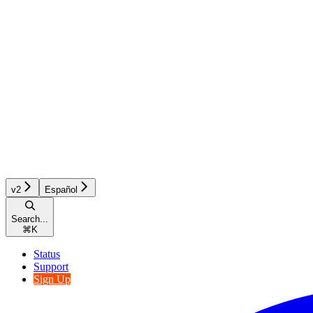
v2
Español
Search...
⌘
K
Status
Support
Sign Up