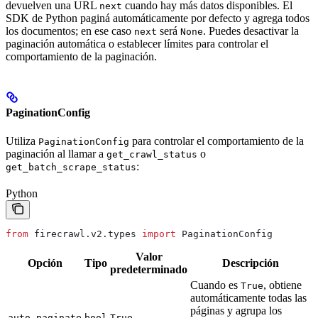
devuelven una URL
cuando hay más datos disponibles. El
next
SDK de Python paginá automáticamente por defecto y agrega todos
los documentos; en ese caso
será
. Puedes desactivar la
next
None
paginación automática o establecer límites para controlar el
comportamiento de la paginación.
PaginationConfig
Utiliza
para controlar el comportamiento de la
PaginationConfig
paginación al llamar a
o
get_crawl_status
:
get_batch_scrape_status
Python
from
 firecrawl.v2.types 
import
 PaginationConfig
Valor
Opción
Tipo
Descripción
predeterminado
Cuando es
, obtiene
True
automáticamente todas las
páginas y agrupa los
auto_paginate
bool
True