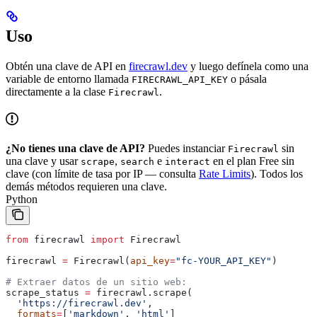
Uso
Obtén una clave de API en
firecrawl.dev
y luego defínela como una
variable de entorno llamada
o pásala
FIRECRAWL_API_KEY
directamente a la clase
.
Firecrawl
¿No tienes una clave de API?
Puedes instanciar
sin
Firecrawl
una clave y usar
,
e
en el plan Free sin
scrape
search
interact
clave (con límite de tasa por IP — consulta
Rate Limits
). Todos los
demás métodos requieren una clave.
Python
from
 firecrawl 
import
 Firecrawl
firecrawl 
=
 Firecrawl(
api_key
=
"fc-YOUR_API_KEY"
)
# Extraer datos de un sitio web:
scrape_status 
=
 firecrawl.scrape(
  'https://firecrawl.dev'
, 
  formats
=
[
'markdown'
, 
'html'
]