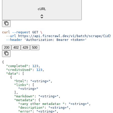
cURL
curl
 --request
 GET
 \
  --url
 https://api.firecrawl.dev/v1/batch/scrape/{id}
 
  --header
 'Authorization: Bearer <token>'
200
402
429
500
{
  "completed"
: 
123
,
  "creditsUsed"
: 
123
,
  "data"
: [
    {
      "html"
: 
"<string>"
,
      "links"
: [
        "<string>"
      ],
      "markdown"
: 
"<string>"
,
      "metadata"
: {
        "<any other metadata> "
: 
"<string>"
,
        "description"
: 
"<string>"
,
        "error"
: 
"<string>"
,