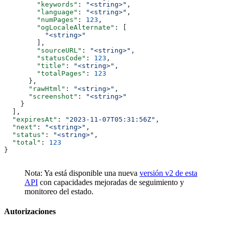
        "keywords"
: 
"<string>"
,
        "language"
: 
"<string>"
,
        "numPages"
: 
123
,
        "ogLocaleAlternate"
: [
          "<string>"
        ],
        "sourceURL"
: 
"<string>"
,
        "statusCode"
: 
123
,
        "title"
: 
"<string>"
,
        "totalPages"
: 
123
      },
      "rawHtml"
: 
"<string>"
,
      "screenshot"
: 
"<string>"
    }
  ],
  "expiresAt"
: 
"2023-11-07T05:31:56Z"
,
  "next"
: 
"<string>"
,
  "status"
: 
"<string>"
,
  "total"
: 
123
}
Nota: Ya está disponible una nueva
versión v2 de esta
API
con capacidades mejoradas de seguimiento y
monitoreo del estado.
Autorizaciones