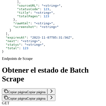
        ],
        "sourceURL"
: 
"<string>"
,
        "statusCode"
: 
123
,
        "title"
: 
"<string>"
,
        "totalPages"
: 
123
      },
      "rawHtml"
: 
"<string>"
,
      "screenshot"
: 
"<string>"
    }
  ],
  "expiresAt"
: 
"2023-11-07T05:31:56Z"
,
  "next"
: 
"<string>"
,
  "status"
: 
"<string>"
,
  "total"
: 
123
}
Endpoints de Scrape
Obtener el estado de Batch
Scrape
Copiar página
Copiar página
Copiar página
Copiar página
GET