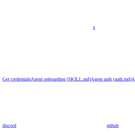
x
Get credentials
Agent onboarding (SKILL.md)
Agent auth (auth.md)
A
discord
github