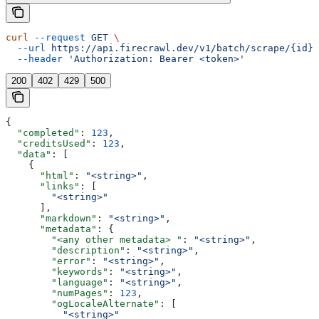
curl
 --request
 GET
 \
  --url
 https://api.firecrawl.dev/v1/batch/scrape/{id}
 
  --header
 'Authorization: Bearer <token>'
200
402
429
500
{
  "completed"
: 
123
,
  "creditsUsed"
: 
123
,
  "data"
: [
    {
      "html"
: 
"<string>"
,
      "links"
: [
        "<string>"
      ],
      "markdown"
: 
"<string>"
,
      "metadata"
: {
        "<any other metadata> "
: 
"<string>"
,
        "description"
: 
"<string>"
,
        "error"
: 
"<string>"
,
        "keywords"
: 
"<string>"
,
        "language"
: 
"<string>"
,
        "numPages"
: 
123
,
        "ogLocaleAlternate"
: [
          "<string>"